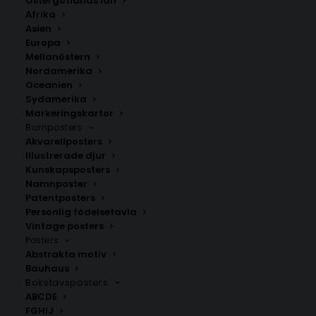
Östergötlands län
350.00
kr
Afrika
Asien
Europa
LÄGG TILL I VARUKORG
Mellanöstern
Nordamerika
Oceanien
Handritad stadskarta över Aalborg i
Danmark
.
Sydamerika
Välj mellan fyra olika storlekar: 50×70 cm, 40×50 cm,
Markeringskartor
Barnposters
30×40 cm och 21×30 cm.
Akvarellposters
Illustrerade djur
Danmark
Kunskapsposters
Namnposter
Patentposters
Personlig födelsetavla
ANDRA KÖPTE ÄVEN
Vintage posters
Posters
Abstrakta motiv
Bauhaus
Bokstavsposters
ABCDE
FGHIJ