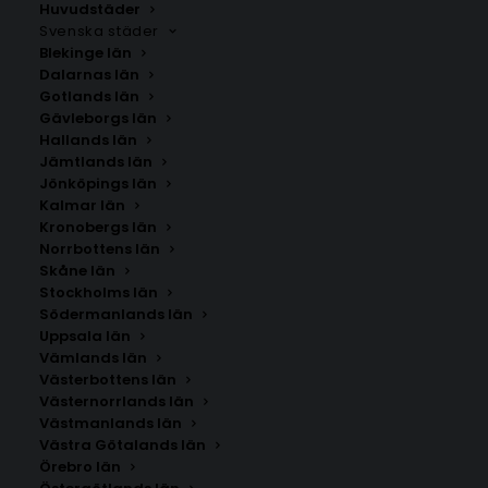
Huvudstäder
Svenska städer
Blekinge län
Dalarnas län
Gotlands län
Gävleborgs län
Hallands län
Jämtlands län
Jönköpings län
Kalmar län
Kronobergs län
Norrbottens län
Skåne län
Stockholms län
Södermanlands län
Uppsala län
Vämlands län
Aalborg
Västerbottens län
Västernorrlands län
Västmanlands län
Storlek
Västra Götalands län
Örebro län