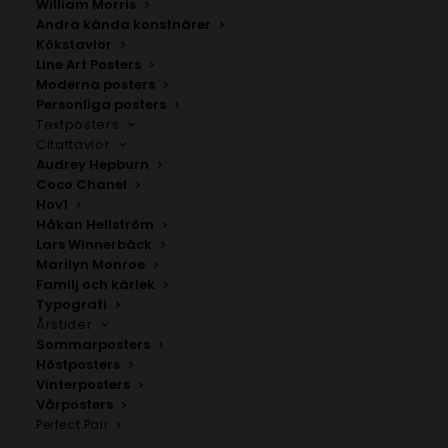
William Morris
Andra kända konstnärer
Kökstavlor
Tønder
Köpenhamn
Line Art Posters
Fr.
200.00
kr
Fr.
200.00
kr
Moderna posters
Personliga posters
Textposters
Citattavlor
Audrey Hepburn
Coco Chanel
Hov1
Håkan Hellström
Lars Winnerbäck
Marilyn Monroe
Familj och kärlek
Typografi
Årstider
Sommarposters
Höstposters
Vinterposters
Aarhus
Kärlekskarta över Danmark
Vårposters
Fr.
200.00
kr
Fr.
200.00
kr
Perfect Pair