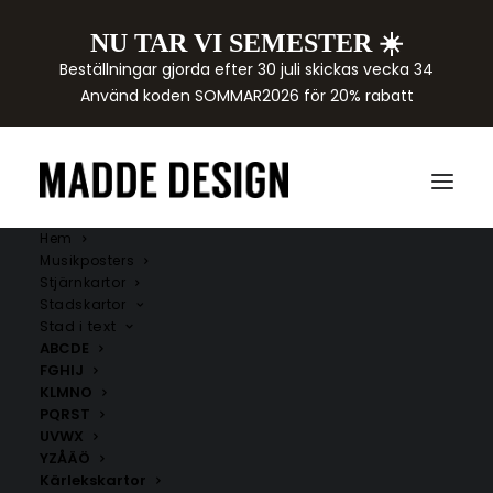
NU TAR VI SEMESTER ☀️
Beställningar gjorda efter 30 juli skickas vecka 34
Använd koden SOMMAR2026 för 20% rabatt
Hem
Musikposters
Stjärnkartor
Stadskartor
Stad i text
ABCDE
FGHIJ
KLMNO
PQRST
UVWX
YZÅÄÖ
Kärlekskartor