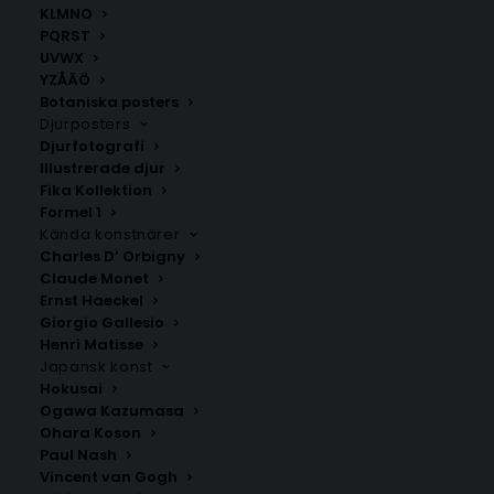
KLMNO
PQRST
UVWX
YZÅÄÖ
Botaniska posters
Djurposters
Djurfotografi
Illustrerade djur
Fika Kollektion
Frederiksberg
Bornholm
Formel 1
Fr.
200.00
kr
Fr.
200.00
kr
Kända konstnärer
Charles D’ Orbigny
Claude Monet
Ernst Haeckel
Giorgio Gallesio
Henri Matisse
Japansk konst
Hokusai
Ogawa Kazumasa
Ohara Koson
Paul Nash
Vincent van Gogh