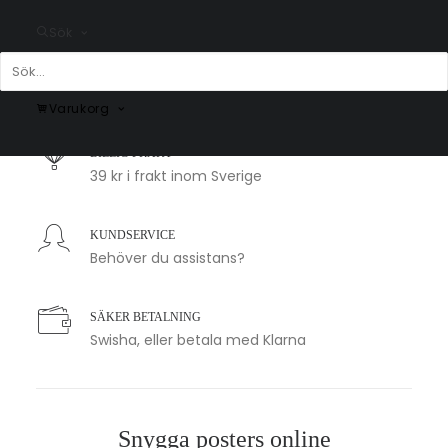
Sök
SNABB LEVERANS
1-2 arbetsdagar
Varukorg
BILLIG FRAKT
39 kr i frakt inom Sverige
KUNDSERVICE
Behöver du assistans?
SÄKER BETALNING
Swisha, eller betala med Klarna
Snygga posters online