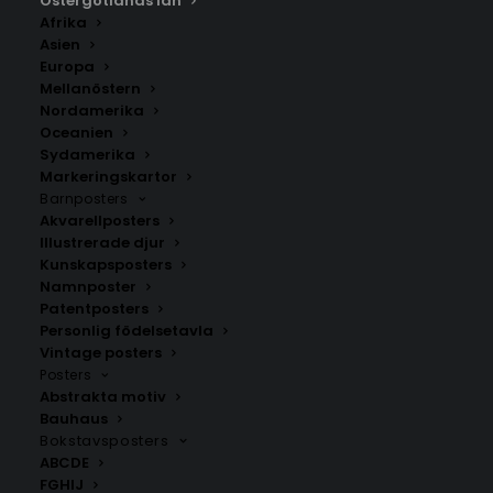
Östergötlands län
Afrika
Asien
Europa
Mellanöstern
Nordamerika
Oceanien
Sydamerika
Markeringskartor
Barnposters
Akvarellposters
Björsäter
Blåvik
Illustrerade djur
Fr.
200.00
kr
Fr.
200.00
kr
Kunskapsposters
Namnposter
Patentposters
Personlig födelsetavla
Vintage posters
Posters
Abstrakta motiv
Bauhaus
Bokstavsposters
ABCDE
FGHIJ