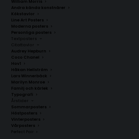
William Morris
Andra kända konstnärer
Kökstavlor
Line Art Posters
Moderna posters
Personliga posters
Textposters
Citattavlor
Fornåsa
Grebo
Audrey Hepburn
Fr.
200.00
kr
Fr.
200.00
kr
Coco Chanel
Hov1
Håkan Hellström
Lars Winnerbäck
Marilyn Monroe
Familj och kärlek
Typografi
Årstider
Sommarposters
Höstposters
Vinterposters
Vårposters
Perfect Pair
Hestra
Hästholmen