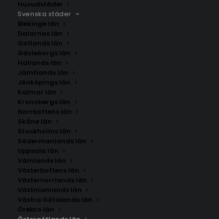
Östergötlands län. Om du inte hittar staden som du
Huvudstäder
Svenska städer
letar efter kan du
kontakta oss
.
Blekinge län
Dalarnas län
Gotlands län
Gävleborgs län
Hallands län
Jämtlands län
Jönköpings län
Kalmar län
Kronobergs län
Norrbottens län
Skåne län
Stockholms län
SÖK AFFISCHER
Södermanlands län
Uppsala län
Vämlands län
Sök
Västerbottens län
efter:
Västernorrlands län
Västmanlands län
Västra Götalands län
Örebro län