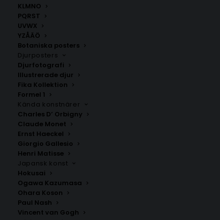
KLMNO
PQRST
Borensberg
Borghamn
UVWX
Fr.
200.00
kr
Fr.
200.00
kr
YZÅÄÖ
Botaniska posters
Djurposters
Djurfotografi
Illustrerade djur
Fika Kollektion
Formel 1
Kända konstnärer
Charles D’ Orbigny
Claude Monet
Ernst Haeckel
Giorgio Gallesio
Henri Matisse
Boxholm
Finspång
Japansk konst
Fr.
200.00
kr
Fr.
200.00
kr
Hokusai
Ogawa Kazumasa
Ohara Koson
Paul Nash
Vincent van Gogh