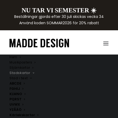
NU TAR VI SEMESTER ☀️
Beställningar gjorda efter 30 juli skickas vecka 34
Använd koden SOMMAR2026 för 20% rabatt
Hem
Musikposters
Stjärnkartor
Stadskartor
Stad i text
ABCDE
FGHIJ
KLMNO
PQRST
Östergötlands län
UVWX
YZÅÄÖ
Här hittar du handritade kartor över städer i
Kärlekskartor