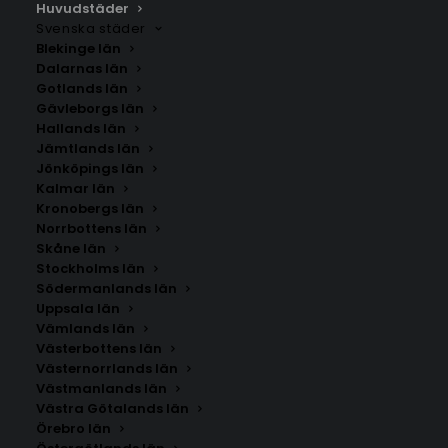
du inte hittar staden som du letar efter kan du
Huvudstäder
Svenska städer
kontakta oss
.
Blekinge län
Dalarnas län
Gotlands län
Gävleborgs län
Hallands län
Jämtlands län
Jönköpings län
Kalmar län
Kronobergs län
Norrbottens län
Skåne län
Stockholms län
SÖK AFFISCHER
Södermanlands län
Uppsala län
Vämlands län
Sök
Västerbottens län
efter:
Västernorrlands län
Västmanlands län
Västra Götalands län
Örebro län