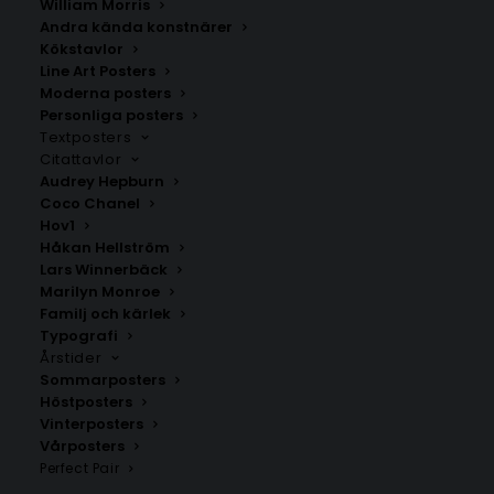
William Morris
Andra kända konstnärer
Kökstavlor
Line Art Posters
Moderna posters
Personliga posters
Textposters
Citattavlor
Belgrad
Berlin
Audrey Hepburn
Fr.
200.00
kr
Fr.
200.00
kr
Coco Chanel
Hov1
Håkan Hellström
Lars Winnerbäck
Marilyn Monroe
Familj och kärlek
Typografi
Årstider
Sommarposters
Höstposters
Vinterposters
Vårposters
Perfect Pair
Bogotá
Bryssel