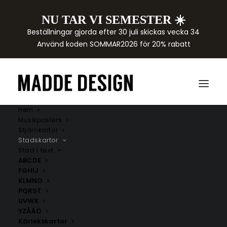
NU TAR VI SEMESTER ☀️
Beställningar gjorda efter 30 juli skickas vecka 34
Använd koden SOMMAR2026 för 20% rabatt
Hem
Musikposters
Stjärnkartor
Stadskartor
Stad i text
ABCDE
FGHIJ
KLMNO
PQRST
Huvudstäder
UVWX
YZÅÄÖ
Här hittar du handritade kartor över huvudstäder. Om
Kärlekskartor