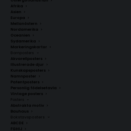
Östergötlands län
Afrika
Asien
Europa
Mellanöstern
Nordamerika
Oceanien
Sydamerika
Markeringskartor
Barnposters
Akvarellposters
Accra
Amsterdam
Illustrerade djur
Fr.
200.00
kr
Fr.
200.00
kr
Kunskapsposters
Namnposter
Patentposters
Personlig födelsetavla
Vintage posters
Posters
Abstrakta motiv
Bauhaus
Bokstavsposters
ABCDE
FGHIJ