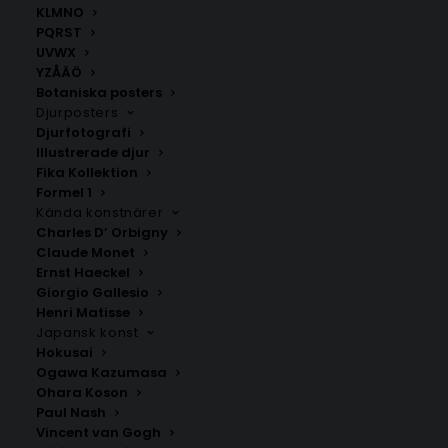
KLMNO
PQRST
Asmara
Bandar Seri Begawan
UVWX
Fr.
200.00
kr
Fr.
200.00
kr
YZÅÄÖ
Botaniska posters
Djurposters
Djurfotografi
Illustrerade djur
Fika Kollektion
Formel 1
Kända konstnärer
Charles D’ Orbigny
Claude Monet
Ernst Haeckel
Giorgio Gallesio
Henri Matisse
Bangkok
Beirut
Japansk konst
Fr.
200.00
kr
Fr.
200.00
kr
Hokusai
Ogawa Kazumasa
Ohara Koson
Paul Nash
Vincent van Gogh