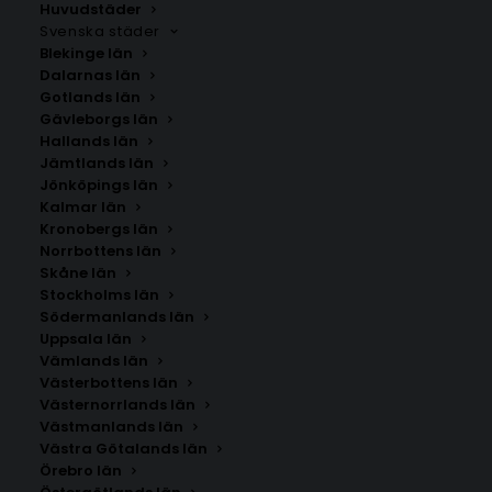
banor som Monaco, Monza och Spa.
Huvudstäder
Svenska städer
Skapa en personlig tavelvägg med F1 posters och låt
Blekinge län
din passion för motorsport ta plats i hemmet,
Dalarnas län
kontoret eller gamingrummet.
Gotlands län
Gävleborgs län
Hallands län
Jämtlands län
Jönköpings län
Kalmar län
Kronobergs län
Norrbottens län
Skåne län
Stockholms län
SÖK AFFISCHER
Södermanlands län
Uppsala län
Vämlands län
Sök
Västerbottens län
efter:
Västernorrlands län
Västmanlands län
Västra Götalands län
Örebro län