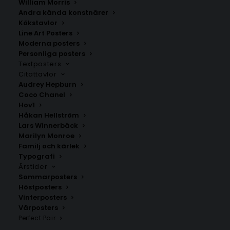
William Morris
Andra kända konstnärer
Kökstavlor
Line Art Posters
Moderna posters
Personliga posters
Textposters
Citattavlor
Audrey Hepburn
Coco Chanel
Circuit de Spa-
Circuit Gilles
Hov1
Francorchamps Poster
Villeneuve Poster
Håkan Hellström
Fr.
179.00
kr
Fr.
179.00
kr
Lars Winnerbäck
Marilyn Monroe
Familj och kärlek
Typografi
Årstider
Sommarposters
Höstposters
Vinterposters
Vårposters
Perfect Pair