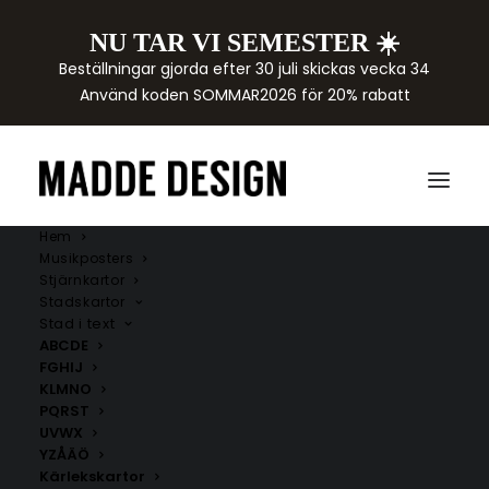
NU TAR VI SEMESTER ☀️
Beställningar gjorda efter 30 juli skickas vecka 34
Använd koden SOMMAR2026 för 20% rabatt
Hem
Musikposters
Stjärnkartor
Stadskartor
Stad i text
ABCDE
Formel 1
FGHIJ
KLMNO
PQRST
Formel 1 posters
med ikoniska racebanor ger ditt
UVWX
hem en sportig och stilren känsla. Upptäck
YZÅÄÖ
minimalistiska banposters från klassiska Grand Prix-
Kärlekskartor