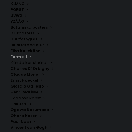
KLMNO
PQRST
Autódromo Hermanos
Autódromo José Carlos
UVWX
Rodríguez Poster
Pace Poster
YZÅÄÖ
Fr.
179.00
kr
Fr.
179.00
kr
Botaniska posters
Djurposters
Djurfotografi
Illustrerade djur
Fika Kollektion
Formel 1
Kända konstnärer
Charles D’ Orbigny
Claude Monet
Ernst Haeckel
Giorgio Gallesio
Henri Matisse
Japansk konst
Autodromo Nazionale
Circuit De Monaco
Hokusai
Monza Poster
Poster
Ogawa Kazumasa
Fr.
179.00
kr
Fr.
179.00
kr
Ohara Koson
Paul Nash
Vincent van Gogh