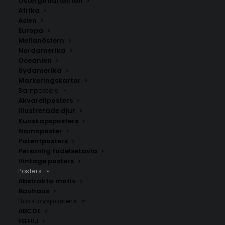
Östergötlands län
Afrika
Asien
Europa
Mellanöstern
Nordamerika
Oceanien
Sydamerika
Markeringskartor
Barnposters
Akvarellposters
F1 kalender 2026
Albert Park Circuit
Poster
Illustrerade djur
259.00
kr
Fr.
179.00
kr
Kunskapsposters
Namnposter
Patentposters
Personlig födelsetavla
Vintage posters
Posters
Abstrakta motiv
Bauhaus
Bokstavsposters
ABCDE
FGHIJ