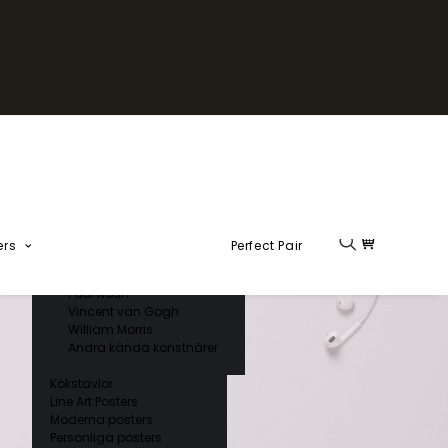
Fika Kollektion
Formel 1
Kända konstnärer
Charles D’ Orbigny
Claude Monet
Ernst Haeckel
Giorgio Gallesio
Henri Matisse
Japansk konst
Hokusai
Ogawa Kazumasa
ers
Perfect Pair
Ohara Koson
Paul Nash
Vincent van Gogh
William Morris
Andra kända konstnärer
Kökstavlor
Line Art Posters
Moderna posters
Personliga posters