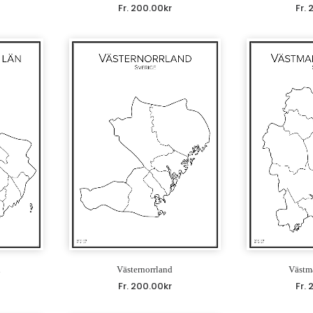
Fr.
200.00
kr
Fr.
n
Västernorrland
Västm
Fr.
200.00
kr
Fr.