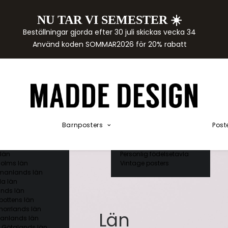
NU TAR VI SEMESTER ☀️
rtor
Beställningar gjorda efter 30 juli skickas vecka 34
der
Använd koden SOMMAR2026 för 20% rabatt
städer
ge län
as län
ds län
orgs län
ds län
ands län
Akvarellposters
ings län
Illustrerade djur
Barnposters
Post
 län
Kunskapsposters
ergs län
Namnposter
ttens län
Patentposters
län
Personlig födelsetavla
olms län
Vintage posters
manlands län
a län
nds län
bottens län
norrlands län
Län
anlands län
 Götalands län