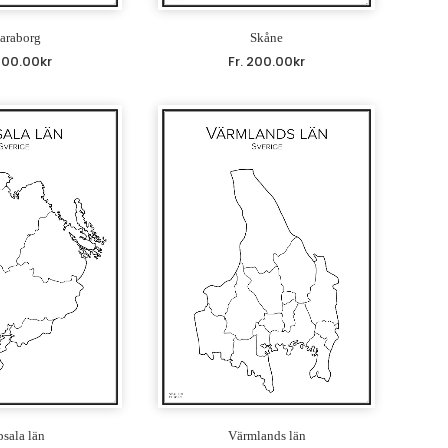
araborg
Skåne
200.00
kr
Fr.
200.00
kr
sala län
Värmlands län