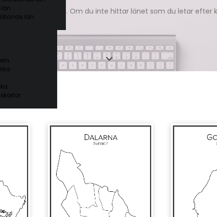
 län
itade kartor över län. Om du inte hittar länet som du letar efter
ötlands län
ern
ika
ika
skartor