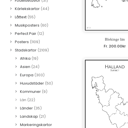
Födelsetavlor
(31)
Kärlekskartor
(44)
Låttext
(55)
Musikposters
(60)
Perfect Pair
(12)
Blekinge län
Posters
(1109)
Fr.
200.00
kr
Stadskartor
(2109)
Afrika
(19)
Asien
(24)
Europa
(303)
Huvudstäder
(50)
Kommuner
(9)
Län
(22)
Länder
(35)
Landskap
(21)
Markeringskartor