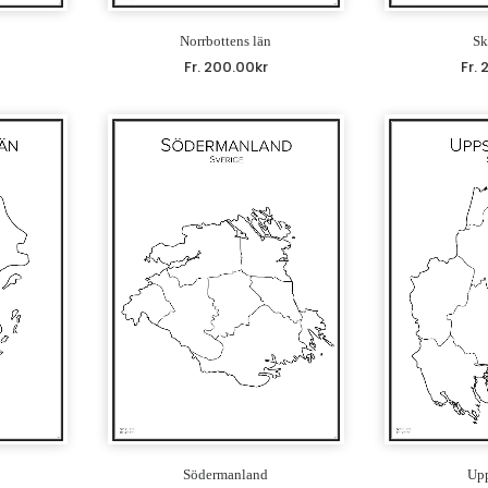
Norrbottens län
Sk
Fr.
200.00
kr
Fr.
Södermanland
Upp