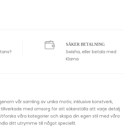
SÄKER BETALNING
stans?
Swisha, eller betala med
Klarna
igenom vår samling av unika motiv, inklusive konstverk,
h tillverkade med omsorg för att säkerställa att varje detalj
 Utforska våra kategorier och skapa din egen stil med våra
dla ditt utrymme till något speciellt.