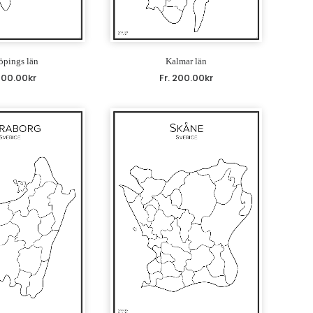
öpings län
Kalmar län
200.00
kr
Fr.
200.00
kr