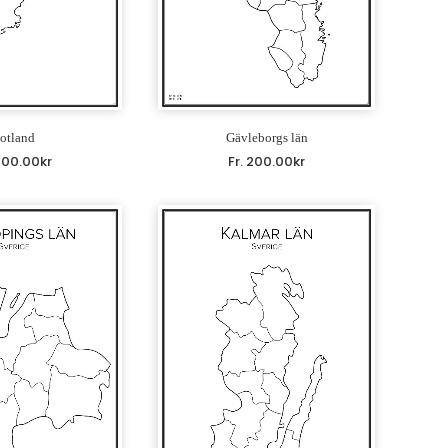
otland
Gävleborgs län
200.00
kr
Fr.
200.00
kr