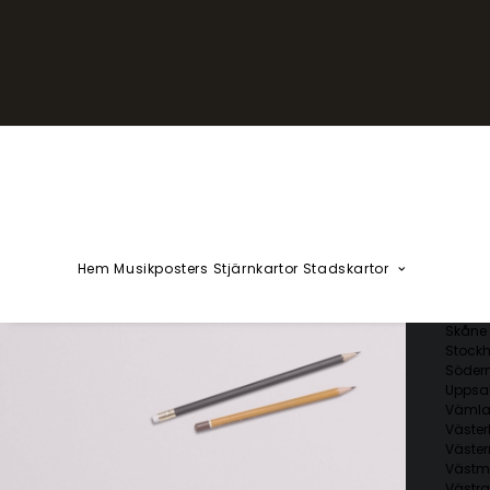
YZÅÄÖ
Kärlekska
Huvudstä
Svenska 
Blekin
Dalarn
Gotlan
Gävleb
Hallan
Jämtl
Jönköp
Hem
Musikposters
Stjärnkartor
Stadskartor
Kalmar
Kronob
Norrbo
Skåne 
Stockh
Söder
Uppsal
Vämla
Väster
Väster
Västm
Västra