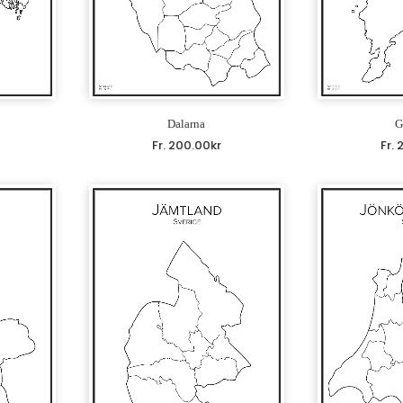
Dalarna
G
Fr.
200.00
kr
Fr.