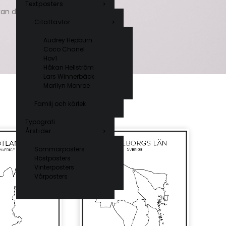
Textposters
 kan du
kontakta oss
.
Citattavlor
Audrey Hepburn
Coco Chanel
Hov1
Håkan Hellström
Lars Winnerbäck
Marilyn Monroe
Familj och kärlek
Typografi
Årstider
Sommarposters
Höstposters
Vinterposters
Vårposters