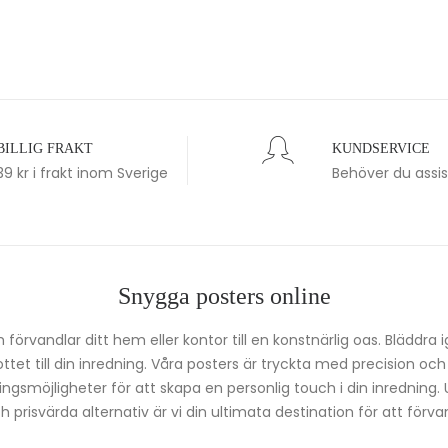
BILLIG FRAKT
KUNDSERVICE
39 kr i frakt inom Sverige
Behöver du assi
Snygga posters online
förvandlar ditt hem eller kontor till en konstnärlig oas. Bläddra 
kottet till din inredning. Våra posters är tryckta med precision oc
ingsmöjligheter för att skapa en personlig touch i din inredning.
prisvärda alternativ är vi din ultimata destination för att förvan