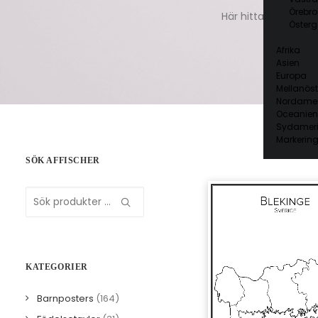
Örebro
Här hittar du handr
Österg
Afrika
Asien
Europa
Mellanöst
Nordamer
Oceanien
Sydamer
Markering
SÖK AFFISCHER
Sök
efter:
KATEGORIER
Barnposters
(164)