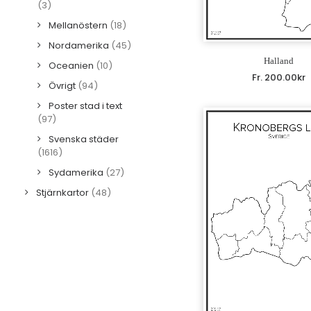
(3)
Mellanöstern
(18)
Nordamerika
(45)
Halland
Oceanien
(10)
Fr.
200.00
kr
Övrigt
(94)
Poster stad i text
(97)
Svenska städer
(1616)
Sydamerika
(27)
Stjärnkartor
(48)