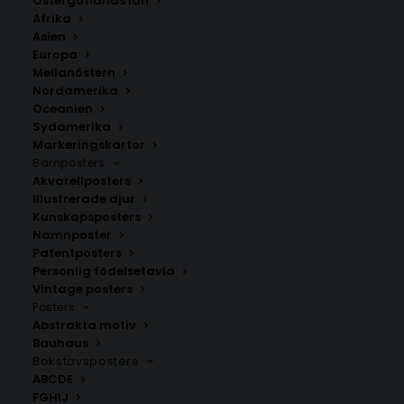
Östergötlands län
229.00
kr
Afrika
Asien
Europa
LÄGG TILL I VARUKORG
Mellanöstern
Nordamerika
Oceanien
Denna underbara vintage Amaryllis poster ingår i vår
Sydamerika
botaniska kollektion
, som omfattar motiv av
Markeringskartor
blommor, växter och frukter från olika delar av
Barnposters
världen. Med en rik variation av färger från mjuka
Akvarellposters
Illustrerade djur
pastelltoner till levande nyanser, finns det något för
Kunskapsposters
alla att upptäcka i denna samling.
Namnposter
Patentposters
Personlig födelsetavla
Botaniska posters
Vintage posters
Posters
Abstrakta motiv
ANDRA KÖPTE ÄVEN
Bauhaus
Bokstavsposters
ABCDE
FGHIJ