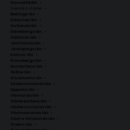
Huvudstäder
Svenska städer
Blekinge län
Dalarnas län
Gotlands län
Gävleborgs län
Hallands län
Jämtlands län
Jönköpings län
Kalmar län
Kronobergs län
Norrbottens län
Skåne län
Stockholms län
Södermanlands län
Uppsala län
Vämlands län
Amaryllis Poster
Västerbottens län
Västernorrlands län
Västmanlands län
Storlek
Västra Götalands län
Örebro län