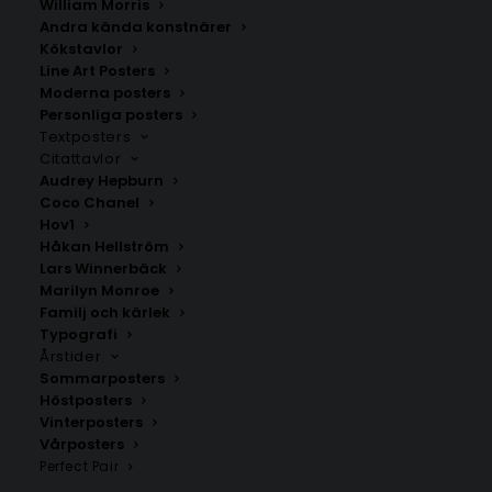
William Morris
Andra kända konstnärer
Kökstavlor
Line Art Posters
Moderna posters
Personliga posters
Textposters
Sunflowers Van Gogh Poster
Blomsterposter No3
Citattavlor
Fr.
99.00
kr
Fr.
99.00
kr
Audrey Hepburn
Coco Chanel
Hov1
Håkan Hellström
Lars Winnerbäck
Marilyn Monroe
Familj och kärlek
Typografi
Årstider
Sommarposters
Höstposters
Vinterposters
Vårposters
Perfect Pair