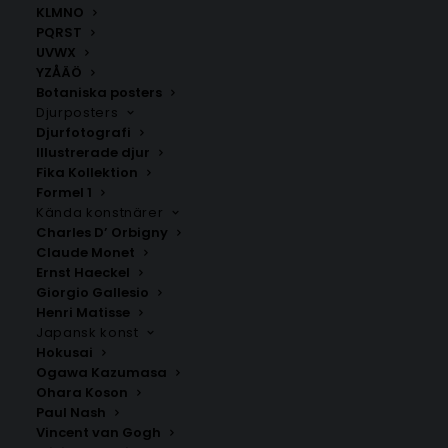
KLMNO
PQRST
UVWX
YZÅÄÖ
Botaniska posters
Djurposters
Djurfotografi
Illustrerade djur
Fika Kollektion
Formel 1
Kända konstnärer
Charles D’ Orbigny
Pion med fjäril
Abstrakt Botanisk Harmoni #2
Claude Monet
Fr.
99.00
kr
Fr.
99.00
kr
Ernst Haeckel
Giorgio Gallesio
Henri Matisse
Japansk konst
Hokusai
Ogawa Kazumasa
Ohara Koson
Paul Nash
Vincent van Gogh