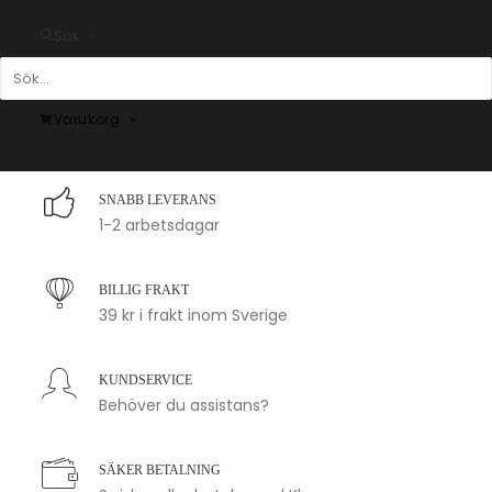
Sök
Soft Meadow Oval Abstrakt
Fjärilar & Blommor Poster
Poster #1
Fr.
99.00
kr
Fr.
99.00
kr
Varukorg
SNABB LEVERANS
1-2 arbetsdagar
BILLIG FRAKT
39 kr i frakt inom Sverige
KUNDSERVICE
Behöver du assistans?
SÄKER BETALNING