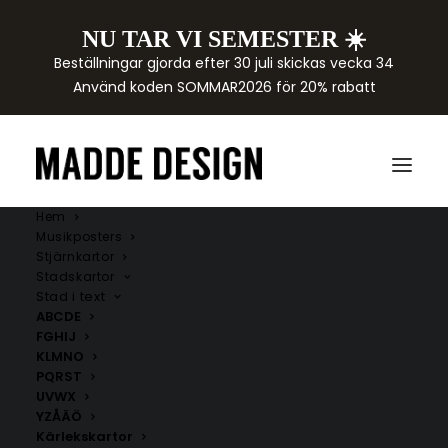
NU TAR VI SEMESTER ☀️
Beställningar gjorda efter 30 juli skickas vecka 34
Använd koden SOMMAR2026 för 20% rabatt
Hem
Musikposters
Stjärnkartor
Stadskartor
Stad i text
ABCDE
FGHIJ
KLMNO
PQRST
UVWX
YZÅÄÖ
Kärlekskartor