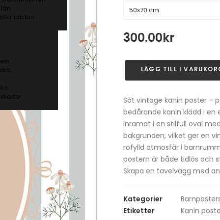
 län
ötlands län
300.00
kr
ern
LÄGG TILL I VARUKOR
ika
Vintage
Annie
ika
Bunny
skartor
Söt vintage kanin poster – 
Poster
bedårande kanin klädd i en 
#2
inramat i en stilfull oval m
Flowers
bakgrunden, vilket ger en vi
mängd
rofylld atmosfär i barnrumme
postern är både tidlös och stil
Skapa en tavelvägg med an
Kategorier
Barnposter
Etiketter
Kanin poste