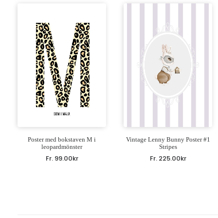
Poster med bokstaven M i
Vintage Lenny Bunny Poster #1
leopardmönster
Stripes
Fr.
99.00
kr
Fr.
225.00
kr