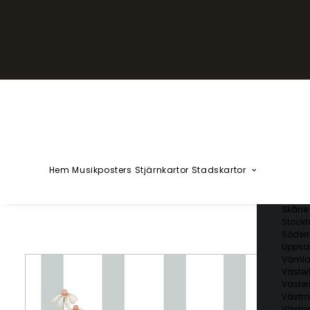
YZÅÄÖ
Kärlekska
Huvudstä
Svenska 
Blekin
Dalarn
Gotlan
Gävleb
Hallan
Jämtl
Jönköp
Hem
Musikposters
Stjärnkartor
Stadskartor
Kalmar
Kronob
Norrbo
Skåne 
Stockh
Söder
Uppsal
Vämla
Väster
Väster
Västm
Västra