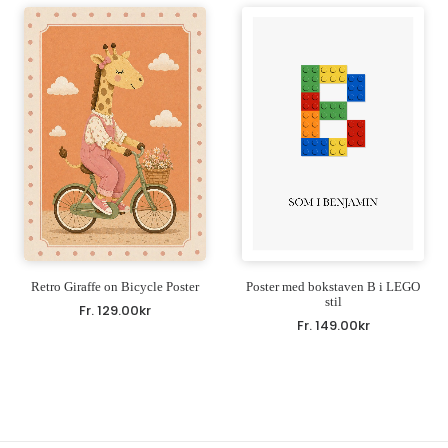
Retro Giraffe on Bicycle Poster
Poster med bokstaven B i LEGO
stil
Fr.
129.00
kr
Fr.
149.00
kr