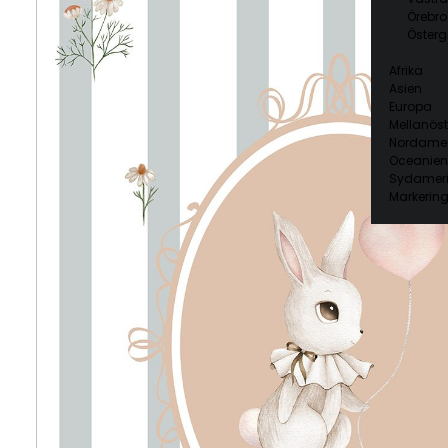
Örebro
Österg
Afrika
Asien
Europa
Mellanöst
Nordamer
Oceanien
Sydamer
Markering