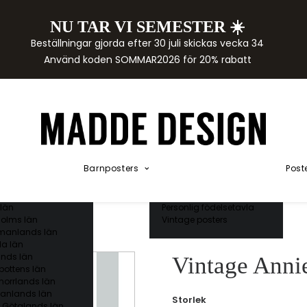
NU TAR VI SEMESTER ☀️
rtor
Beställningar gjorda efter 30 juli skickas vecka 34
der
Använd koden SOMMAR2026 för 20% rabatt
städer
ge län
as län
ds län
orgs län
ds län
ands län
Akvarellposters
ings län
Illustrerade djur
Barnposters
Post
 län
Kunskapsposters
ergs län
Namnposter
ttens län
Patentposters
län
Personlig födelsetavla
olms län
Vintage posters
manlands län
a län
nds län
Vintage Anni
bottens län
norrlands län
anlands län
Storlek
 Götalands län