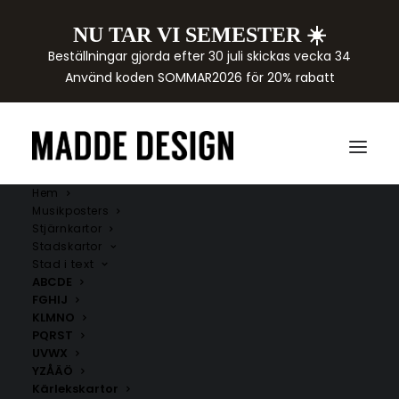
NU TAR VI SEMESTER ☀️
Beställningar gjorda efter 30 juli skickas vecka 34
Använd koden SOMMAR2026 för 20% rabatt
Hem
Musikposters
Stjärnkartor
Stadskartor
Stad i text
ABCDE
FGHIJ
KLMNO
PQRST
UVWX
YZÅÄÖ
Kärlekskartor