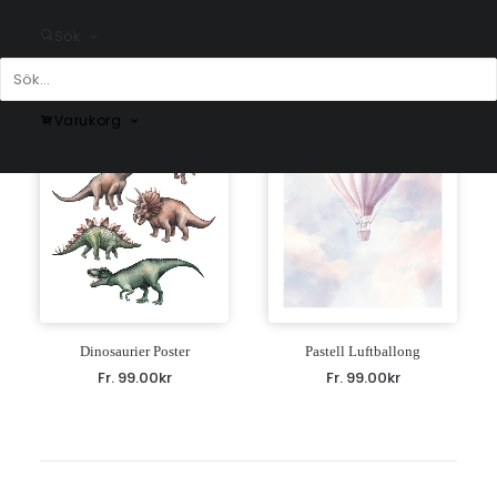
Fr.
225.00
kr
Sök
Varukorg
Dinosaurier Poster
Pastell Luftballong
Fr.
99.00
kr
Fr.
99.00
kr