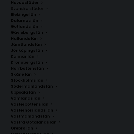
Huvudstäder
Svenska städer
Blekinge län
Dalarnas län
Gotlands län
Gävleborgs län
Hallands län
Jämtlands län
Jönköpings län
Kalmar län
Kronobergs län
Norrbottens län
Skåne län
Stockholms län
Södermanlands län
Uppsala län
Vämlands län
Västerbottens län
Västernorrlands län
Västmanlands län
Västra Götalands län
Örebro län
AT-AT Walker Poster