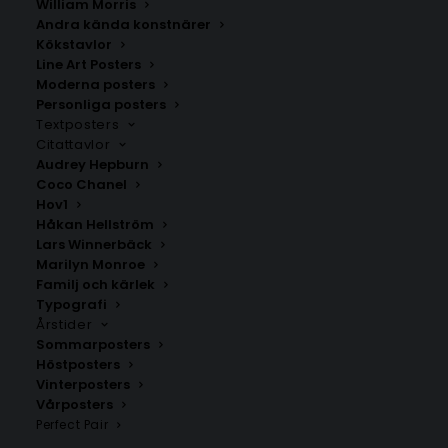
William Morris
Andra kända konstnärer
Kökstavlor
Line Art Posters
Retro Skate Bear Poster
Hoppa hage poster
Moderna posters
Fr.
129.00
kr
Fr.
149.00
kr
Personliga posters
Textposters
Citattavlor
Audrey Hepburn
Coco Chanel
Hov1
Håkan Hellström
Lars Winnerbäck
Marilyn Monroe
Familj och kärlek
Typografi
Årstider
Sommarposters
Höstposters
Vinterposters
Vårposters
Vintage Penny Bunny Poster
Retro Bunny Portrait Poster
Perfect Pair
#1 Stripes
Fr.
129.00
kr