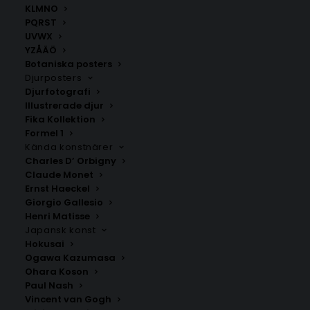
30×40 cm och 21×30 cm.
KLMNO
PQRST
Vårt högkvalitativa papper kommer att ge dig den
UVWX
perfekta kombinationen av elegans och hållbarhet
YZÅÄÖ
som du söker
Botaniska posters
Djurposters
Djurfotografi
Barnposters
,
Patentposters
Illustrerade djur
Fika Kollektion
Formel 1
ANDRA KÖPTE ÄVEN
Kända konstnärer
Charles D’ Orbigny
Claude Monet
Ernst Haeckel
Giorgio Gallesio
Henri Matisse
Japansk konst
Hokusai
Ogawa Kazumasa
Ohara Koson
Paul Nash
Vincent van Gogh