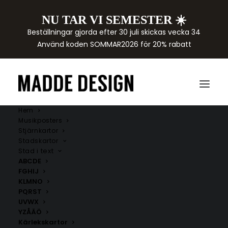
NU TAR VI SEMESTER ☀️
Beställningar gjorda efter 30 juli skickas vecka 34
Använd koden SOMMAR2026 för 20% rabatt
Hem
Musikposters
Stjärnkartor
Stadskartor
Stad i text
ABCDE
FGHIJ
KLMNO
PQRST
UVWX
YZÅÄÖ
Kärlekskartor