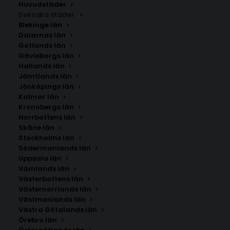
Huvudstäder
Svenska städer
Blekinge län
Dalarnas län
Gotlands län
Gävleborgs län
Hallands län
Jämtlands län
Jönköpings län
Kalmar län
Kronobergs län
Norrbottens län
Skåne län
Stockholms län
Södermanlands län
Uppsala län
Vämlands län
Västerbottens län
Västernorrlands län
Västmanlands län
Västra Götalands län
Örebro län