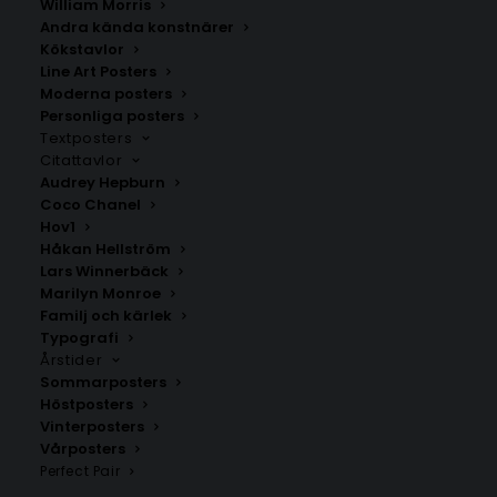
William Morris
Fr.
99.00
kr
Fr.
99.00
kr
Andra kända konstnärer
Kökstavlor
Line Art Posters
Moderna posters
Personliga posters
Textposters
Citattavlor
Audrey Hepburn
Coco Chanel
Hov1
Håkan Hellström
Lars Winnerbäck
Marilyn Monroe
Familj och kärlek
Typografi
Årstider
Poster med bokstaven Ö –
Poster med bokstaven Y –
Lines stil
Elegant stil
Sommarposters
Fr.
99.00
kr
Fr.
99.00
kr
Höstposters
Vinterposters
Vårposters
Perfect Pair