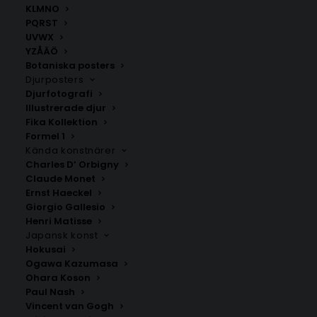
KLMNO
PQRST
Bokstavsposters
,
Posters med bokstäver A, B, C, D, E
UVWX
YZÅÄÖ
Botaniska posters
Djurposters
ANDRA KÖPTE ÄVEN
Djurfotografi
Illustrerade djur
Fika Kollektion
Formel 1
Kända konstnärer
Charles D’ Orbigny
Claude Monet
Ernst Haeckel
Giorgio Gallesio
Henri Matisse
Japansk konst
Hokusai
Ogawa Kazumasa
Ohara Koson
Paul Nash
Poster med bokstaven X –
Poster med bokstaven R –
Vincent van Gogh
Elegant stil
Mono stil