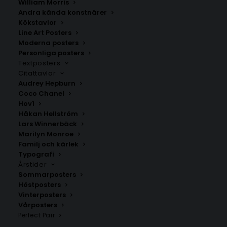
William Morris
Fr.
99.00
kr
Fr.
99.00
kr
Andra kända konstnärer
Kökstavlor
Line Art Posters
Moderna posters
Personliga posters
Textposters
Citattavlor
Audrey Hepburn
Coco Chanel
Hov1
Håkan Hellström
Lars Winnerbäck
Marilyn Monroe
Familj och kärlek
Typografi
Årstider
Poster med bokstaven R –
Poster med bokstaven P i
Mono stil
LEGO stil
Sommarposters
Fr.
99.00
kr
Fr.
149.00
kr
Höstposters
Vinterposters
Vårposters
Perfect Pair