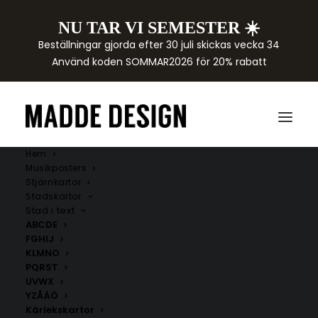
NU TAR VI SEMESTER ☀️
Beställningar gjorda efter 30 juli skickas vecka 34
Använd koden SOMMAR2026 för 20% rabatt
Hem
Musikposters
Stjärnkartor
Stadskartor
Stad i text
ABCDE
FGHIJ
KLMNO
PQRST
UVWX
YZÅÄÖ
Kärlekskartor