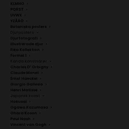
KLMNO
PQRST
Bokstavsposters
,
Posters med bokstäver F G H I J
UVWX
YZÅÄÖ
Botaniska posters
Djurposters
ANDRA KÖPTE ÄVEN
Djurfotografi
Illustrerade djur
Fika Kollektion
Formel 1
Kända konstnärer
Charles D’ Orbigny
Claude Monet
Ernst Haeckel
Giorgio Gallesio
Henri Matisse
Japansk konst
Hokusai
Ogawa Kazumasa
Ohara Koson
Paul Nash
Poster med bokstaven C –
Poster med bokstaven Ä – Serif
Vincent van Gogh
Mono stil
stil