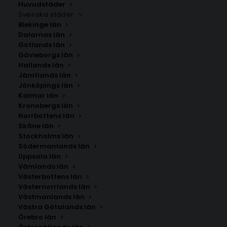
Huvudstäder
Svenska städer
Blekinge län
Dalarnas län
Gotlands län
Gävleborgs län
Hallands län
Jämtlands län
Jönköpings län
Kalmar län
Kronobergs län
Norrbottens län
Skåne län
Stockholms län
Södermanlands län
Uppsala län
Vämlands län
Västerbottens län
Västernorrlands län
Västmanlands län
Västra Götalands län
Örebro län