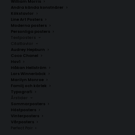
William Morris
Fr.
99.00
kr
Fr.
99.00
kr
Andra kända konstnärer
Kökstavlor
Line Art Posters
Moderna posters
Personliga posters
Textposters
Citattavlor
Audrey Hepburn
Coco Chanel
Hov1
Håkan Hellström
Lars Winnerbäck
Marilyn Monroe
Familj och kärlek
Typografi
Årstider
Poster med bokstaven T –
Poster med bokstaven G –
Script stil
Script stil
Sommarposters
Fr.
99.00
kr
Fr.
99.00
kr
Höstposters
Vinterposters
Vårposters
Perfect Pair