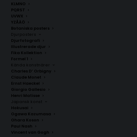
KLMNO
PQRST
Bokstavsposters
,
Posters med bokstäver Y Z Å Ä Ö
UVWX
YZÅÄÖ
Botaniska posters
Djurposters
ANDRA KÖPTE ÄVEN
Djurfotografi
Illustrerade djur
Fika Kollektion
Formel 1
Kända konstnärer
Charles D’ Orbigny
Claude Monet
Ernst Haeckel
Giorgio Gallesio
Henri Matisse
Japansk konst
Hokusai
Ogawa Kazumasa
Ohara Koson
Paul Nash
Poster med bokstaven A –
Poster med bokstaven B –
Vincent van Gogh
Elegant stil
Mono stil