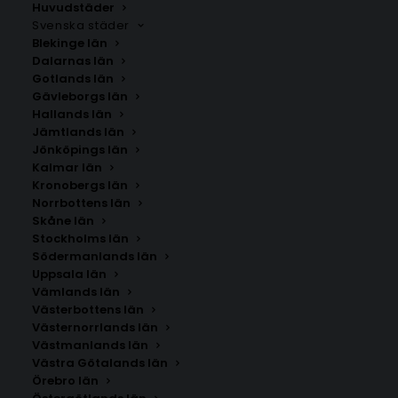
Huvudstäder
Svenska städer
Blekinge län
Dalarnas län
Gotlands län
Gävleborgs län
Hallands län
Jämtlands län
Jönköpings län
Kalmar län
Kronobergs län
Norrbottens län
Skåne län
Stockholms län
Södermanlands län
Uppsala län
Vämlands län
Västerbottens län
Västernorrlands län
Västmanlands län
Västra Götalands län
Örebro län