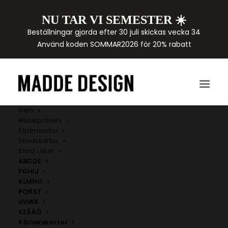
NU TAR VI SEMESTER ☀️
Beställningar gjorda efter 30 juli skickas vecka 34
Använd koden SOMMAR2026 för 20% rabatt
Hem
Musikposters
Stjärnkartor
Stadskartor
Stad i text
ABCDE
FGHIJ
KLMNO
PQRST
UVWX
YZÅÄÖ
Kärlekskartor