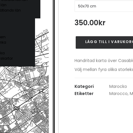
 län
ötlands län
350.00
kr
ern
LÄGG TILL I VARUKOR
ika
Casablanca
mängd
ika
skartor
Handritad karta över Casab
Välj mellan fyra olika stor
Kategori
Marocko
Etiketter
Marocco
,
M