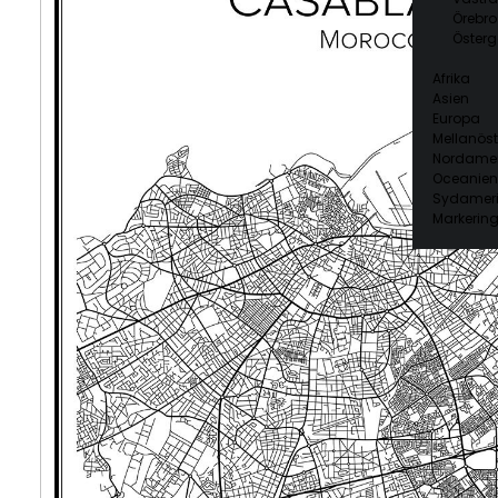
Örebro
Österg
Afrika
Asien
Europa
Mellanöst
Nordamer
Oceanien
Sydamer
Markering