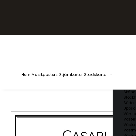
YZÅÄÖ
Kärlekska
Huvudstä
Svenska 
Blekin
Dalarn
Gotlan
Gävleb
Hallan
Jämtl
Jönköp
Hem
Musikposters
Stjärnkartor
Stadskartor
Kalmar
Kronob
Norrbo
Skåne 
Stockh
Söder
Uppsal
Vämla
Väster
Väster
Västm
Västra