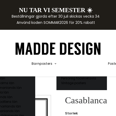
NU TAR VI SEMESTER ☀️
rtor
Beställningar gjorda efter 30 juli skickas vecka 34
der
Använd koden SOMMAR2026 för 20% rabatt
städer
ge län
as län
ds län
orgs län
ds län
ands län
Akvarellposters
ings län
Illustrerade djur
Barnposters
Post
 län
Kunskapsposters
ergs län
Namnposter
ttens län
Patentposters
län
Personlig födelsetavla
olms län
Vintage posters
manlands län
a län
nds län
Casablanca
bottens län
norrlands län
anlands län
Storlek
 Götalands län