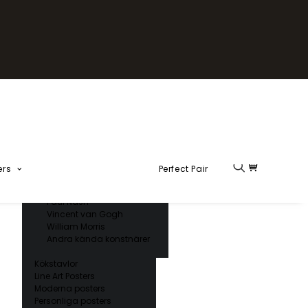
Fika Kollektion
Formel 1
Kända konstnärer
Charles D’ Orbigny
Claude Monet
Ernst Haeckel
Giorgio Gallesio
Henri Matisse
Japansk konst
Hokusai
Ogawa Kazumasa
ers
Perfect Pair
Ohara Koson
Paul Nash
Vincent van Gogh
William Morris
Andra kända konstnärer
Kökstavlor
Line Art Posters
Moderna posters
Personliga posters