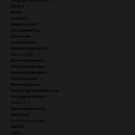
Östergötlands län
229.00
kr
Afrika
Asien
Europa
LÄGG TILL I VARUKORG
Mellanöstern
Nordamerika
Oceanien
En lugn och harmonisk poster med en kvinna som
Sydamerika
njuter av en kopp kaffe. Perfekt för alla rum, finns i
Markeringskartor
flera storlekar.
Barnposters
Akvarellposters
Illustrerade djur
Fashion Posters
,
Kökstavlor
,
Moderna posters
,
Kunskapsposters
Sommarposters
Namnposter
Patentposters
Personlig födelsetavla
Vintage posters
ANDRA KÖPTE ÄVEN
Posters
Abstrakta motiv
Bauhaus
Bokstavsposters
ABCDE
FGHIJ