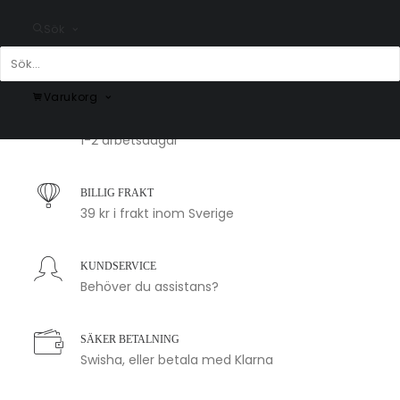
Fr.
99.00
kr
Fr.
99.00
kr
Sök
Varukorg
SNABB LEVERANS
1-2 arbetsdagar
BILLIG FRAKT
39 kr i frakt inom Sverige
KUNDSERVICE
Behöver du assistans?
SÄKER BETALNING
Swisha, eller betala med Klarna