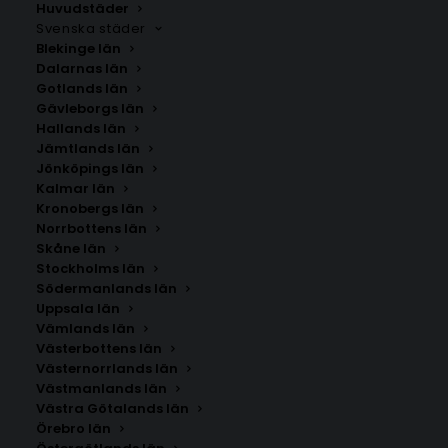
Huvudstäder
Svenska städer
Blekinge län
Dalarnas län
Gotlands län
Gävleborgs län
Hallands län
Jämtlands län
Jönköpings län
Kalmar län
Kronobergs län
Norrbottens län
Skåne län
Stockholms län
Södermanlands län
Uppsala län
Vämlands län
Coffee Moment Poster
Västerbottens län
Västernorrlands län
Västmanlands län
Storlek
Västra Götalands län
Örebro län