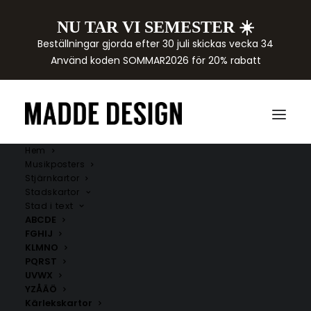
NU TAR VI SEMESTER ☀️
Beställningar gjorda efter 30 juli skickas vecka 34
Använd koden SOMMAR2026 för 20% rabatt
Hem
Musikposters
Stjärnkartor
Stadskartor
Stad i text
ABCDE
FGHIJ
KLMNO
PQRST
UVWX
YZÅÄÖ
Kärlekskartor