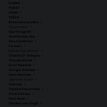
KLMNO
PQRST
UVWX
YZÅÄÖ
Botaniska posters
Djurposters
Djurfotografi
Illustrerade djur
Fika Kollektion
Formel 1
Citroner på fat Poster
I’m selfish – Marilyn Monroe
Poster
Kända konstnärer
Fr.
99.00
kr
Charles D’ Orbigny
Fr.
149.00
kr
Claude Monet
Ernst Haeckel
Giorgio Gallesio
Henri Matisse
Japansk konst
Hokusai
Ogawa Kazumasa
Ohara Koson
Paul Nash
Vincent van Gogh