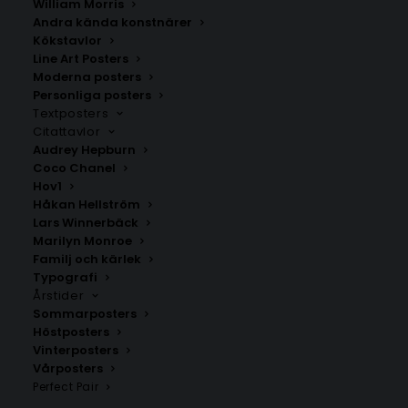
William Morris
Andra kända konstnärer
Kökstavlor
Line Art Posters
Moderna posters
Henri Matisse – La Japonaise
Green Dress Woman – Fashion
Personliga posters
Poster
Fr.
99.00
kr
Textposters
Fr.
99.00
kr
Citattavlor
Audrey Hepburn
Coco Chanel
Hov1
Håkan Hellström
Lars Winnerbäck
Marilyn Monroe
Familj och kärlek
Typografi
Årstider
Sommarposters
Höstposters
Vinterposters
Vårposters
Perfect Pair
Mimosa Cocktail Poster
Macarons Poster