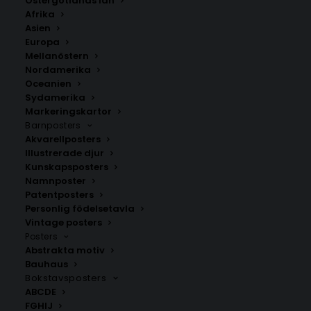
Östergötlands län
350.00
kr
Afrika
Asien
Europa
LÄGG TILL I VARUKORG
Mellanöstern
Nordamerika
Oceanien
Handritad karta över Digernäs i
Jämtland
.
Sydamerika
Välj mellan fyra olika storlekar: 50×70 cm, 40×50 cm,
Markeringskartor
Barnposters
30×40 cm och 21×30 cm.
Akvarellposters
Illustrerade djur
Jämtlands län
,
Östersunds kommun
Kunskapsposters
Namnposter
Patentposters
Personlig födelsetavla
ANDRA KÖPTE ÄVEN
Vintage posters
Posters
Abstrakta motiv
Bauhaus
Bokstavsposters
ABCDE
FGHIJ