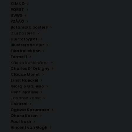
KLMNO
PQRST
UVWX
YZÅÄÖ
Botaniska posters
Djurposters
Djurfotografi
Illustrerade djur
Fika Kollektion
Kärlekskarta över Härjedalen
Ammerön
Formel 1
Fr.
200.00
kr
Fr.
200.00
kr
Kända konstnärer
Charles D’ Orbigny
Claude Monet
Ernst Haeckel
Giorgio Gallesio
Henri Matisse
Japansk konst
Hokusai
Ogawa Kazumasa
Ohara Koson
Paul Nash
Vincent van Gogh