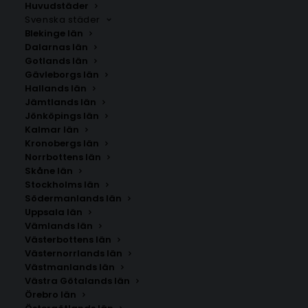
Huvudstäder
Svenska städer
Blekinge län
Dalarnas län
Gotlands län
Gävleborgs län
Hallands län
Jämtlands län
Jönköpings län
Kalmar län
Kronobergs län
Norrbottens län
Skåne län
Stockholms län
Södermanlands län
Uppsala län
Vämlands län
Digernäs
Västerbottens län
Västernorrlands län
Västmanlands län
Storlek
Västra Götalands län
Örebro län