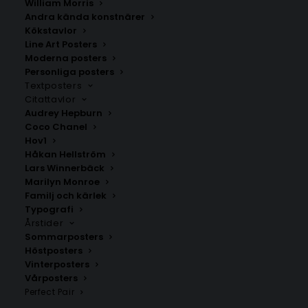
William Morris
Andra kända konstnärer
Kökstavlor
Line Art Posters
Krokom
Norderåsen
Moderna posters
Fr.
200.00
kr
Fr.
200.00
kr
Personliga posters
Textposters
Citattavlor
Audrey Hepburn
Coco Chanel
Hov1
Håkan Hellström
Lars Winnerbäck
Marilyn Monroe
Familj och kärlek
Typografi
Årstider
Sommarposters
Höstposters
Vinterposters
Vårposters
Gremmelgård
Kärlekskarta över
Perfect Pair
Ångermanland
Fr.
200.00
kr