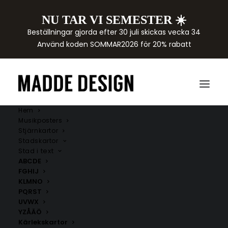
NU TAR VI SEMESTER ☀️
Beställningar gjorda efter 30 juli skickas vecka 34
Använd koden SOMMAR2026 för 20% rabatt
Hem
Musikposters
Stjärnkartor
Stadskartor
Stad i text
ABCDE
FGHIJ
KLMNO
PQRST
UVWX
YZÅÄÖ
Kärlekskartor