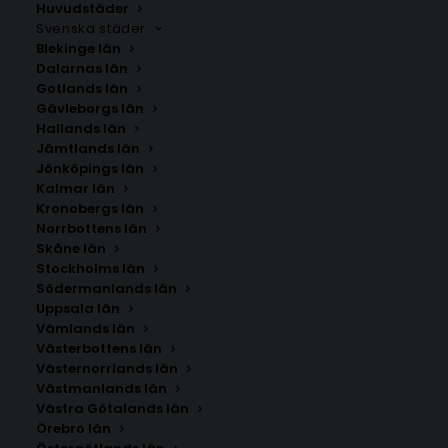
Huvudstäder
Svenska städer
Blekinge län
Dalarnas län
Gotlands län
Gävleborgs län
Hallands län
Jämtlands län
Jönköpings län
Kalmar län
Kronobergs län
Norrbottens län
Skåne län
Stockholms län
Södermanlands län
Uppsala län
Vämlands län
Edsbro
Västerbottens län
Västernorrlands län
Västmanlands län
Storlek
Västra Götalands län
Örebro län