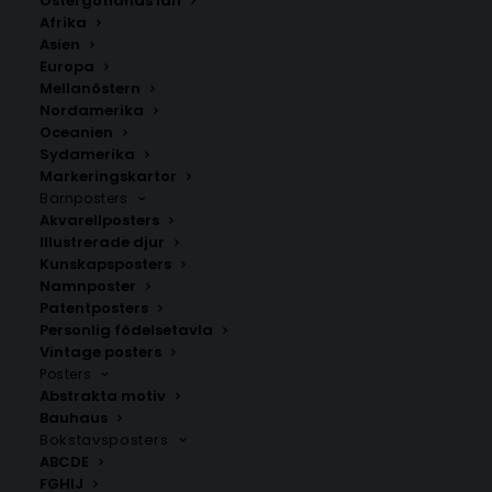
Östergötlands län
350.00
kr
Afrika
Asien
Europa
LÄGG TILL I VARUKORG
Mellanöstern
Nordamerika
Oceanien
Handritad karta över Edsbro i
Uppland
.
Sydamerika
Välj mellan fyra olika storlekar: 50×70 cm, 40×50 cm,
Markeringskartor
Barnposters
30×40 cm och 21×30 cm.
Akvarellposters
Illustrerade djur
Stockholms län
Kunskapsposters
Namnposter
Patentposters
Personlig födelsetavla
ANDRA KÖPTE ÄVEN
Vintage posters
Posters
Abstrakta motiv
Bauhaus
Bokstavsposters
ABCDE
FGHIJ