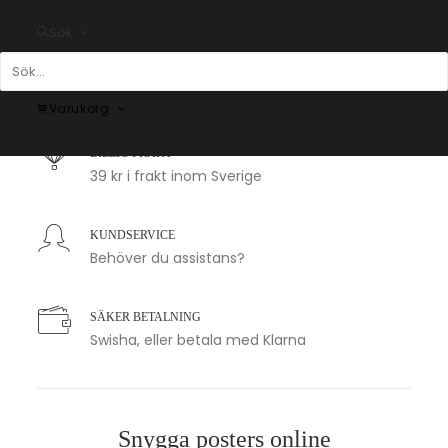
Sök
SNABB LEVERANS
1-2 arbetsdagar
Varukorg
BILLIG FRAKT
39 kr i frakt inom Sverige
KUNDSERVICE
Behöver du assistans?
SÄKER BETALNING
Swisha, eller betala med Klarna
Snygga posters online