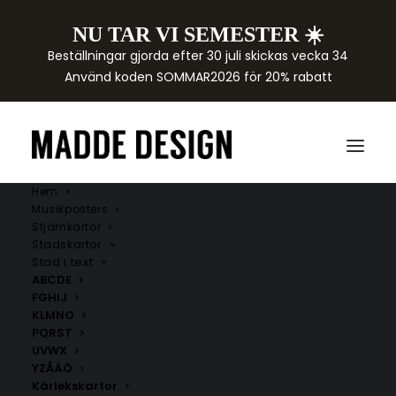
NU TAR VI SEMESTER ☀️
Beställningar gjorda efter 30 juli skickas vecka 34
Använd koden SOMMAR2026 för 20% rabatt
Hem
Musikposters
Stjärnkartor
Stadskartor
Stad i text
ABCDE
FGHIJ
KLMNO
PQRST
UVWX
YZÅÄÖ
Kärlekskartor