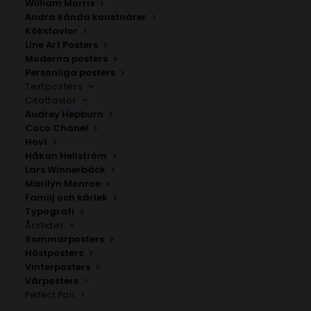
William Morris
Andra kända konstnärer
Kökstavlor
Lidingö
Saltsjöbaden
Line Art Posters
Fr.
200.00
kr
Fr.
200.00
kr
Moderna posters
Personliga posters
Textposters
Citattavlor
Audrey Hepburn
Coco Chanel
Hov1
Håkan Hellström
Lars Winnerbäck
Marilyn Monroe
Familj och kärlek
Typografi
Årstider
Sommarposters
Höstposters
Vinterposters
Husby
Johanneshov
Vårposters
Fr.
200.00
kr
Fr.
200.00
kr
Perfect Pair