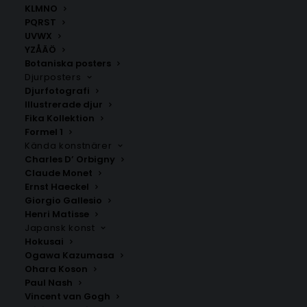
KLMNO
PQRST
UVWX
YZÅÄÖ
Botaniska posters
Djurposters
Djurfotografi
Illustrerade djur
Fika Kollektion
Vårholma
Märsta
Formel 1
Fr.
200.00
kr
Fr.
200.00
kr
Kända konstnärer
Charles D’ Orbigny
Claude Monet
Ernst Haeckel
Giorgio Gallesio
Henri Matisse
Japansk konst
Hokusai
Ogawa Kazumasa
Ohara Koson
Paul Nash
Vincent van Gogh