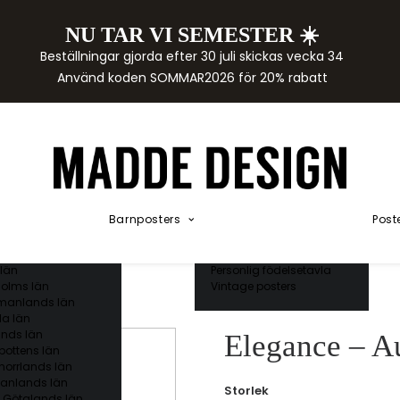
NU TAR VI SEMESTER ☀️
rtor
Beställningar gjorda efter 30 juli skickas vecka 34
der
Använd koden SOMMAR2026 för 20% rabatt
städer
ge län
as län
ds län
orgs län
ds län
ands län
Akvarellposters
ings län
Illustrerade djur
Barnposters
Post
 län
Kunskapsposters
ergs län
Namnposter
ttens län
Patentposters
län
Personlig födelsetavla
olms län
Vintage posters
manlands län
a län
nds län
Elegance – A
bottens län
norrlands län
anlands län
Storlek
 Götalands län