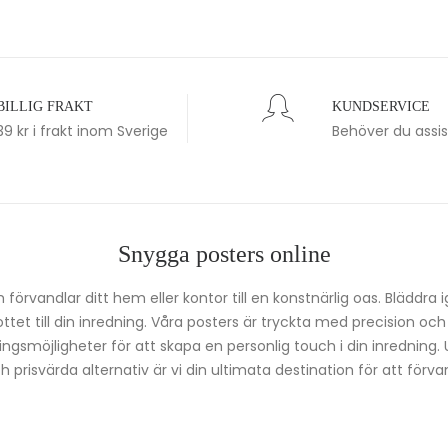
BILLIG FRAKT
KUNDSERVICE
39 kr i frakt inom Sverige
Behöver du assi
Snygga posters online
förvandlar ditt hem eller kontor till en konstnärlig oas. Bläddra 
kottet till din inredning. Våra posters är tryckta med precision oc
ingsmöjligheter för att skapa en personlig touch i din inredning.
prisvärda alternativ är vi din ultimata destination för att förvan