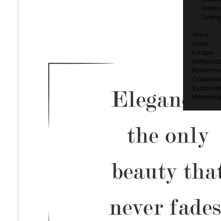
Örebro
Österg
Afrika
Asien
Europa
Mellanöst
Nordamer
Oceanien
Sydamer
Markering