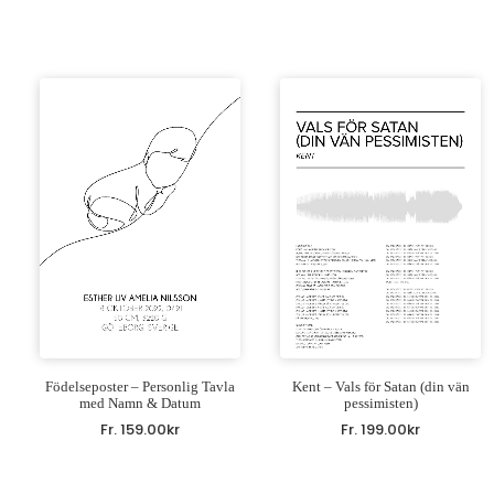
Födelseposter – Personlig Tavla
Kent – Vals för Satan (din vän
med Namn & Datum
pessimisten)
Fr.
159.00
kr
Fr.
199.00
kr