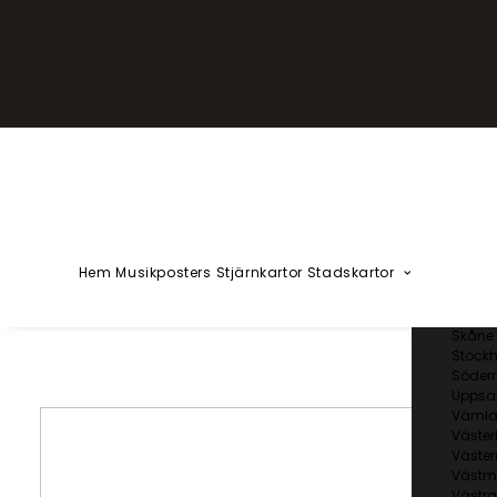
YZÅÄÖ
Kärlekska
Huvudstä
Svenska 
Blekin
Dalarn
Gotlan
Gävleb
Hallan
Jämtl
Jönköp
Hem
Musikposters
Stjärnkartor
Stadskartor
Kalmar
Kronob
Norrbo
Skåne 
Stockh
Söder
Uppsal
Vämla
Väster
Väster
Västm
Västra