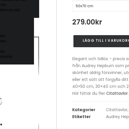
 län
ötlands län
279.00
kr
ern
LÄGG TILL I VARUKOR
ika
Elegance
-
ika
Audrey
skartor
Elegant och tidlös – precis 
Hepburn
från Audrey Hepburn som pr
Poster
skönhet aldrig försvinner, u
mängd
eller ett sätt att förgylla d
40×50 cm, 30×40 cm och 2
Här hittar du fler
Citattavlor
.
Kategorier
Citattavlor
Etiketter
Audrey Hep