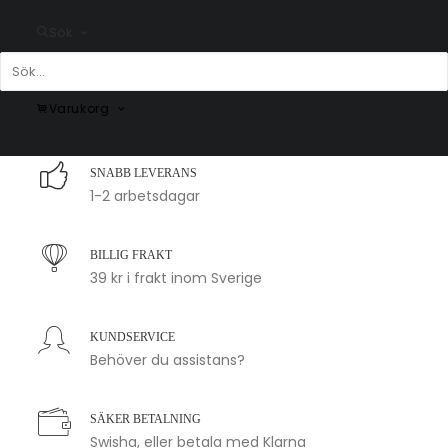
Gradačac
Kärlekskarta över Bosnien och
Sök
Hercegovina
Fr.
200.00
kr
Fr.
200.00
kr
Varukorg
SNABB LEVERANS
1-2 arbetsdagar
BILLIG FRAKT
39 kr i frakt inom Sverige
KUNDSERVICE
Behöver du assistans?
SÄKER BETALNING
Swisha, eller betala med Klarna