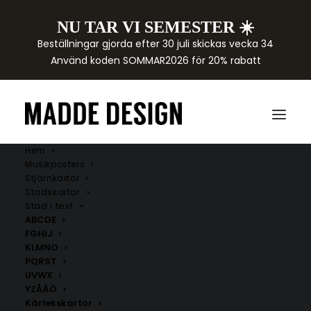
NU TAR VI SEMESTER ☀️
Beställningar gjorda efter 30 juli skickas vecka 34
Använd koden SOMMAR2026 för 20% rabatt
Hem
Musikposters
Stjärnkartor
Stadskartor
Stad i text
ABCDE
FGHIJ
KLMNO
PQRST
UVWX
YZÅÄÖ
Kärlekskartor