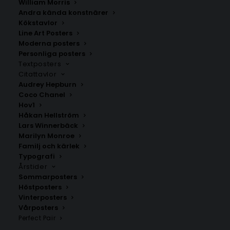
William Morris
Andra kända konstnärer
Kökstavlor
Line Art Posters
Moderna posters
Personliga posters
Textposters
Gračanica
Bihać
Citattavlor
Fr.
200.00
kr
Fr.
200.00
kr
Audrey Hepburn
Coco Chanel
Hov1
Håkan Hellström
Lars Winnerbäck
Marilyn Monroe
Familj och kärlek
Typografi
Årstider
Sommarposters
Höstposters
Vinterposters
Vårposters
Perfect Pair