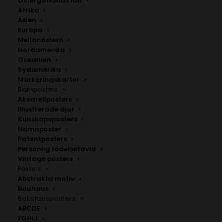
Östergötlands län
Stil
Afrika
Asien
350.00
kr
Europa
Mellanöstern
Nordamerika
Oceanien
LÄGG TILL I VARUKORG
Sydamerika
Markeringskartor
Barnposters
Handritad karta över Foča i
Bosnien och Hercegovina
.
Akvarellposters
Välj mellan fyra olika storlekar: 50×70 cm, 40×50 cm,
Illustrerade djur
30×40 cm och 21×30 cm.
Kunskapsposters
Namnposter
Patentposters
Bosnien och Hercegovina
Personlig födelsetavla
Vintage posters
Posters
Abstrakta motiv
ANDRA KÖPTE ÄVEN
Bauhaus
Bokstavsposters
ABCDE
FGHIJ