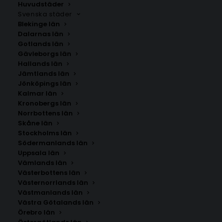
Huvudstäder
Svenska städer
Blekinge län
Dalarnas län
Gotlands län
Gävleborgs län
Hallands län
Jämtlands län
Jönköpings län
Kalmar län
Kronobergs län
Norrbottens län
Skåne län
Stockholms län
Södermanlands län
Uppsala län
Vämlands län
Foča
Västerbottens län
Västernorrlands län
Västmanlands län
Storlek
Västra Götalands län
Örebro län