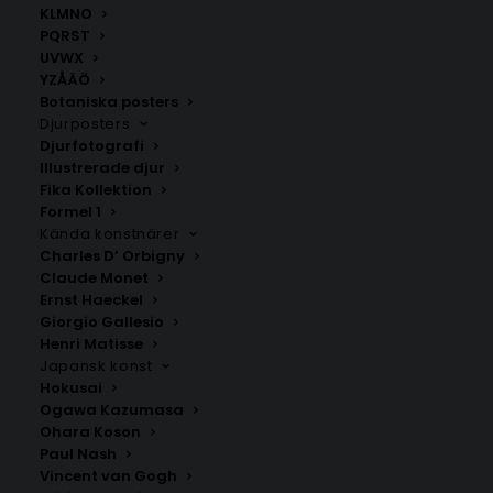
KLMNO
PQRST
UVWX
YZÅÄÖ
Botaniska posters
Djurposters
Djurfotografi
Illustrerade djur
Fika Kollektion
Formel 1
Kända konstnärer
Charles D’ Orbigny
Sanski Most
Prijedor
Claude Monet
Fr.
200.00
kr
Fr.
200.00
kr
Ernst Haeckel
Giorgio Gallesio
Henri Matisse
Japansk konst
Hokusai
Ogawa Kazumasa
Ohara Koson
Paul Nash
Vincent van Gogh