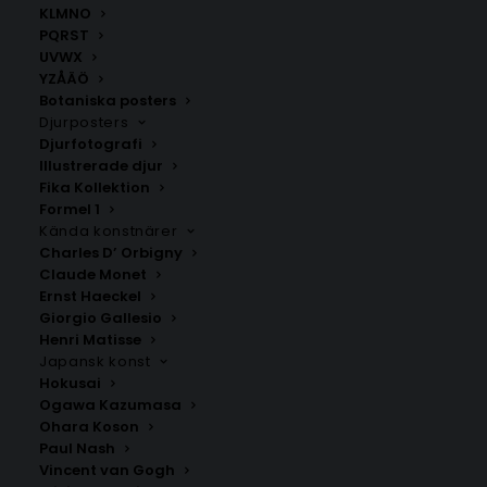
KLMNO
PQRST
UVWX
YZÅÄÖ
Botaniska posters
Djurposters
Djurfotografi
Illustrerade djur
Fika Kollektion
Formel 1
Kända konstnärer
Charles D’ Orbigny
Podujevë
Skënderaj
Claude Monet
Fr.
200.00
kr
Fr.
200.00
kr
Ernst Haeckel
Giorgio Gallesio
Henri Matisse
Japansk konst
Hokusai
Ogawa Kazumasa
Ohara Koson
Paul Nash
Vincent van Gogh