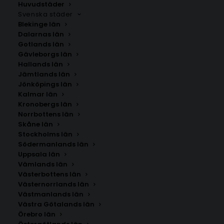
Huvudstäder
Svenska städer
Blekinge län
Dalarnas län
Gotlands län
Gävleborgs län
Hallands län
Jämtlands län
Jönköpings län
Kalmar län
Kronobergs län
Norrbottens län
Skåne län
Stockholms län
Södermanlands län
Uppsala län
Vämlands län
Gjakova
Västerbottens län
Västernorrlands län
Västmanlands län
Storlek
Västra Götalands län
Örebro län