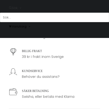
Fr.
200.00
kr
Fr.
200.00
kr
Sök
Varukorg
SNABB LEVERANS
1-2 arbetsdagar
BILLIG FRAKT
39 kr i frakt inom Sverige
KUNDSERVICE
Behöver du assistans?
SÄKER BETALNING
Swisha, eller betala med Klarna