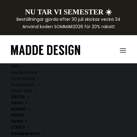
NU TAR VI SEMESTER ☀️
Beställningar gjorda efter 30 juli skickas vecka 34
Använd koden SOMMAR2026 för 20% rabatt
Hem
Musikposters
Stjärnkartor
Stadskartor
Stad i text
ABCDE
FGHIJ
KLMNO
PQRST
UVWX
YZÅÄÖ
Kärlekskartor