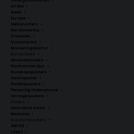
Östergötlands län
Stil
Afrika
Asien
350.00
kr
Europa
Mellanöstern
Nordamerika
Oceanien
LÄGG TILL I VARUKORG
Sydamerika
Markeringskartor
Barnposters
Handritad karta över Gjakova i
Kosovo
.
Akvarellposters
Välj mellan fyra olika storlekar: 50×70 cm, 40×50 cm,
Illustrerade djur
30×40 cm och 21×30 cm.
Kunskapsposters
Namnposter
Patentposters
Kosovo
Personlig födelsetavla
Vintage posters
Posters
Abstrakta motiv
ANDRA KÖPTE ÄVEN
Bauhaus
Bokstavsposters
ABCDE
FGHIJ