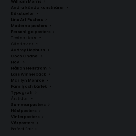
William Morris
Andra kända konstnärer
Kökstavlor
Line Art Posters
Moderna posters
Personliga posters
Kaçanik
Prizren
Textposters
Fr.
200.00
kr
Fr.
200.00
kr
Citattavlor
Audrey Hepburn
Coco Chanel
Hov1
Håkan Hellström
Lars Winnerbäck
Marilyn Monroe
Familj och kärlek
Typografi
Årstider
Sommarposters
Höstposters
Vinterposters
Vårposters
Perfect Pair
Pejë
Preshevë