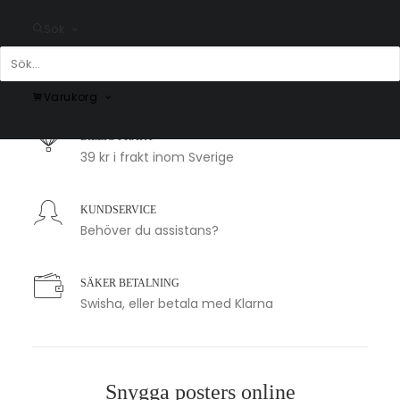
Sök
SNABB LEVERANS
1-2 arbetsdagar
Varukorg
BILLIG FRAKT
39 kr i frakt inom Sverige
KUNDSERVICE
Behöver du assistans?
SÄKER BETALNING
Swisha, eller betala med Klarna
Snygga posters online