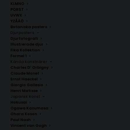
KLMNO
PQRST
UVWX
YZÅÄÖ
Botaniska posters
Djurposters
Djurfotografi
Illustrerade djur
Fika Kollektion
Fjärdsjömåla
Värmdö
Formel 1
Fr.
200.00
kr
Fr.
200.00
kr
Kända konstnärer
Charles D’ Orbigny
Claude Monet
Ernst Haeckel
Giorgio Gallesio
Henri Matisse
Japansk konst
Hokusai
Ogawa Kazumasa
Ohara Koson
Paul Nash
Vincent van Gogh