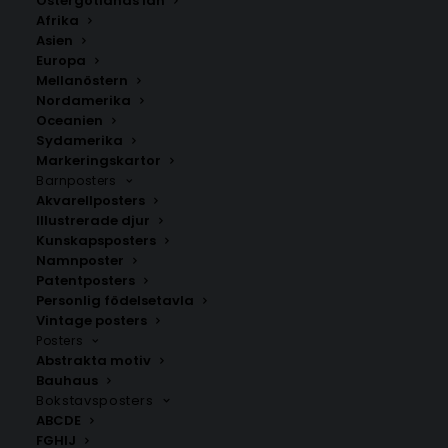
Östergötlands län
350.00
kr
Afrika
Asien
Europa
LÄGG TILL I VARUKORG
Mellanöstern
Nordamerika
Oceanien
Handritad karta över Hasslö i
Blekinge län
.
Sydamerika
Välj mellan fyra olika storlekar: 50×70 cm, 40×50 cm,
Markeringskartor
Barnposters
30×40 cm och 21×30 cm.
Akvarellposters
Illustrerade djur
Blekinge län
,
Karlskrona kommun
,
Öar
Kunskapsposters
Namnposter
Patentposters
Personlig födelsetavla
ANDRA KÖPTE ÄVEN
Vintage posters
Posters
Abstrakta motiv
Bauhaus
Bokstavsposters
ABCDE
FGHIJ