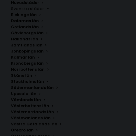
Huvudstäder
Svenska städer
Blekinge län
Dalarnas län
Gotlands län
Gävleborgs län
Hallands län
Jämtlands län
Jönköpings län
Kalmar län
Kronobergs län
Norrbottens län
Skåne län
Stockholms län
Södermanlands län
Uppsala län
Vämlands län
Hasslö
Västerbottens län
Västernorrlands län
Västmanlands län
Storlek
Västra Götalands län
Örebro län