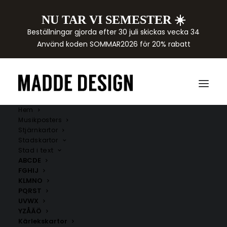
NU TAR VI SEMESTER ☀️
Beställningar gjorda efter 30 juli skickas vecka 34
Använd koden SOMMAR2026 för 20% rabatt
Hem
Musikposters
Stjärnkartor
Stadskartor
Stad i text
ABCDE
FGHIJ
KLMNO
PQRST
UVWX
YZÅÄÖ
Kärlekskartor