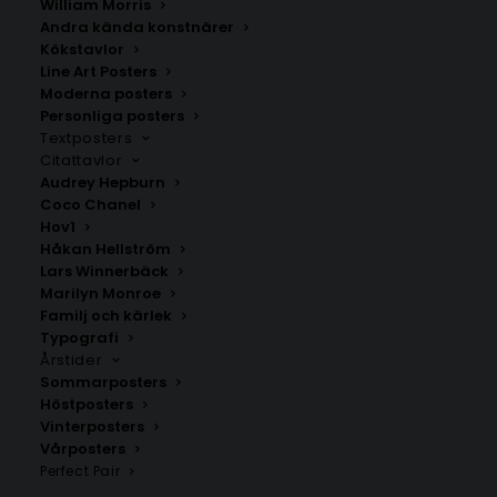
William Morris
Andra kända konstnärer
Kökstavlor
Hammarö
Rånön
Line Art Posters
Fr.
200.00
kr
Fr.
200.00
kr
Moderna posters
Personliga posters
Textposters
Citattavlor
Audrey Hepburn
Coco Chanel
Hov1
Håkan Hellström
Lars Winnerbäck
Marilyn Monroe
Familj och kärlek
Typografi
Årstider
Sommarposters
Höstposters
Vinterposters
Ingarö
Mörrum
Vårposters
Fr.
200.00
kr
Fr.
200.00
kr
Perfect Pair