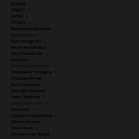
KLMNO
PQRST
UVWX
YZÅÄÖ
Botaniska posters
Djurposters
Djurfotografi
Illustrerade djur
Fika Kollektion
Norregård
Malmö
Formel 1
Fr.
200.00
kr
Fr.
200.00
kr
Kända konstnärer
Charles D’ Orbigny
Claude Monet
Ernst Haeckel
Giorgio Gallesio
Henri Matisse
Japansk konst
Hokusai
Ogawa Kazumasa
Ohara Koson
Paul Nash
Vincent van Gogh