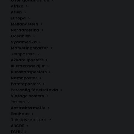
Östergötlands län
350.00
kr
Afrika
Asien
Europa
LÄGG TILL I VARUKORG
Mellanöstern
Nordamerika
Oceanien
Handritad karta över Höganäs i
Skåne.
Sydamerika
Välj mellan fyra olika storlekar: 50×70 cm, 40×50 cm,
Markeringskartor
Barnposters
30×40 cm och 21×30 cm.
Akvarellposters
Illustrerade djur
Höganäs kommun
,
Skåne län
Kunskapsposters
Namnposter
Patentposters
Personlig födelsetavla
ANDRA KÖPTE ÄVEN
Vintage posters
Posters
Abstrakta motiv
Bauhaus
Bokstavsposters
ABCDE
FGHIJ