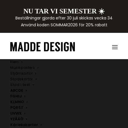
NU TAR VI SEMESTER ☀️
Beställningar gjorda efter 30 juli skickas vecka 34
Använd koden SOMMAR2026 för 20% rabatt
Hem
Musikposters
Stjärnkartor
Stadskartor
Stad i text
ABCDE
FGHIJ
KLMNO
PQRST
UVWX
YZÅÄÖ
Kärlekskartor