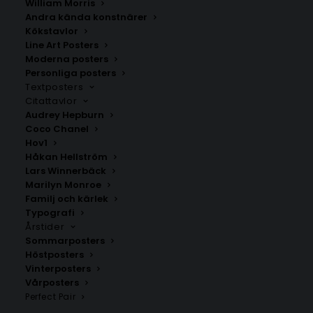
William Morris
Andra kända konstnärer
Kökstavlor
Ivö
Bjärehalvön
Line Art Posters
Fr.
200.00
kr
Fr.
200.00
kr
Moderna posters
Personliga posters
Textposters
Citattavlor
Audrey Hepburn
Coco Chanel
Hov1
Håkan Hellström
Lars Winnerbäck
Marilyn Monroe
Familj och kärlek
Typografi
Årstider
Sommarposters
Höstposters
Vinterposters
Bunkeflostrand
Sjöbo
Vårposters
Fr.
200.00
kr
Fr.
200.00
kr
Perfect Pair