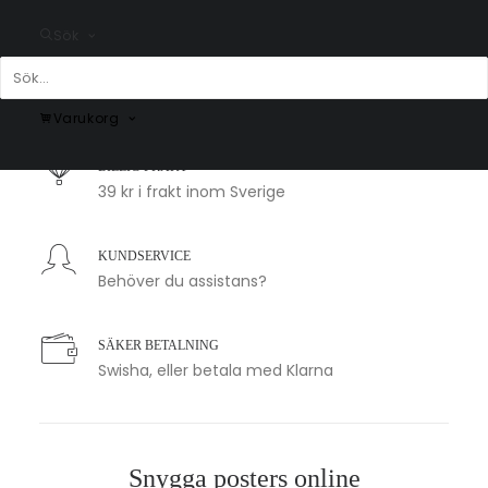
Sök
SNABB LEVERANS
1-2 arbetsdagar
Varukorg
BILLIG FRAKT
39 kr i frakt inom Sverige
KUNDSERVICE
Behöver du assistans?
SÄKER BETALNING
Swisha, eller betala med Klarna
Snygga posters online