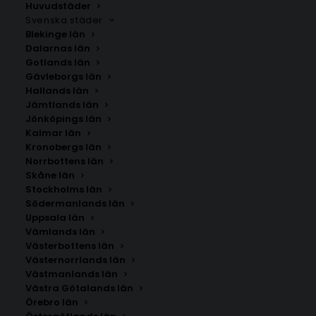
Huvudstäder
Svenska städer
Blekinge län
Dalarnas län
Gotlands län
Gävleborgs län
Hallands län
Jämtlands län
Jönköpings län
Kalmar län
Kronobergs län
Norrbottens län
Skåne län
Stockholms län
Södermanlands län
Uppsala län
Vämlands län
Höganäs
Västerbottens län
Västernorrlands län
Västmanlands län
Storlek
Västra Götalands län
Örebro län