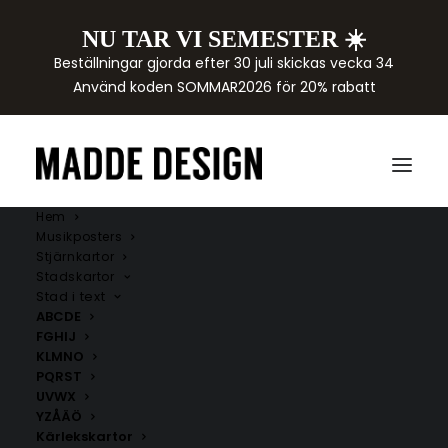
NU TAR VI SEMESTER ☀️
Beställningar gjorda efter 30 juli skickas vecka 34
Använd koden SOMMAR2026 för 20% rabatt
Hem
Musikposters
Stjärnkartor
Stadskartor
Stad i text
ABCDE
FGHIJ
KLMNO
PQRST
UVWX
YZÅÄÖ
Kärlekskartor