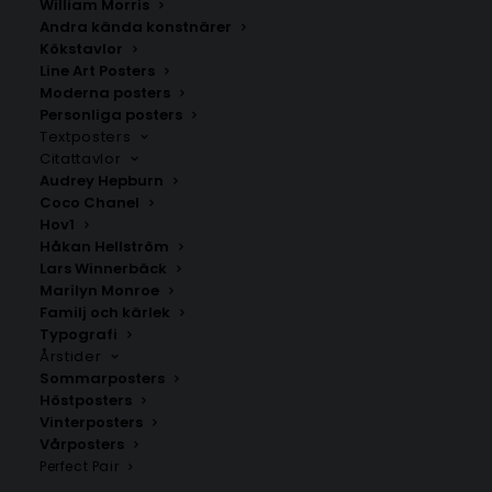
William Morris
Andra kända konstnärer
Kökstavlor
Pjätteryd
Markaryd
Line Art Posters
Fr.
200.00
kr
Fr.
200.00
kr
Moderna posters
Personliga posters
Textposters
Citattavlor
Audrey Hepburn
Coco Chanel
Hov1
Håkan Hellström
Lars Winnerbäck
Marilyn Monroe
Familj och kärlek
Typografi
Årstider
Sommarposters
Höstposters
Vinterposters
Åryd
Vänneböke
Vårposters
Fr.
200.00
kr
Fr.
200.00
kr
Perfect Pair