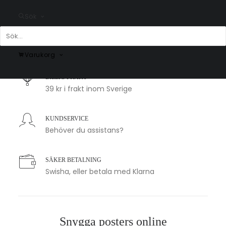
Sök
SNABB LEVERANS
1-2 arbetsdagar
Varukorg
BILLIG FRAKT
39 kr i frakt inom Sverige
KUNDSERVICE
Behöver du assistans?
SÄKER BETALNING
Swisha, eller betala med Klarna
Snygga posters online