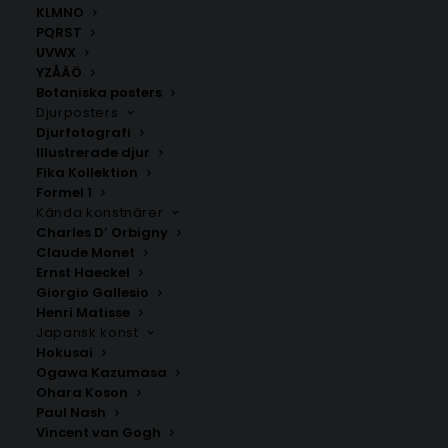
KLMNO
PQRST
UVWX
YZÅÄÖ
Botaniska posters
Djurposters
Djurfotografi
Illustrerade djur
Fika Kollektion
Växjö Poster
Småland
Formel 1
Fr.
129.00
kr
Fr.
200.00
kr
Kända konstnärer
Charles D’ Orbigny
Claude Monet
Ernst Haeckel
Giorgio Gallesio
Henri Matisse
Japansk konst
Hokusai
Ogawa Kazumasa
Ohara Koson
Paul Nash
Vincent van Gogh