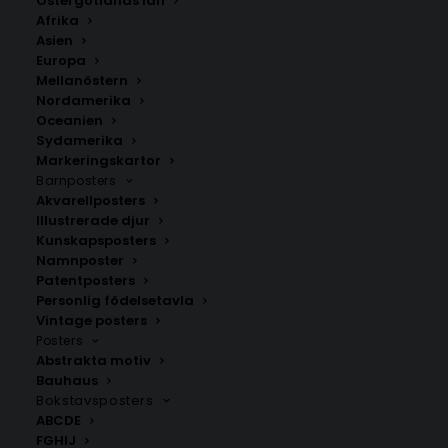
Östergötlands län
350.00
kr
Afrika
Asien
Europa
LÄGG TILL I VARUKORG
Mellanöstern
Nordamerika
Oceanien
Handritad karta över Hovmantorp i
Småland
.
Sydamerika
Välj mellan fyra olika storlekar: 50×70 cm, 40×50 cm,
Markeringskartor
Barnposters
30×40 cm och 21×30 cm.
Akvarellposters
Illustrerade djur
Kronobergs län
,
Lessebo kommun
Kunskapsposters
Namnposter
Patentposters
Personlig födelsetavla
ANDRA KÖPTE ÄVEN
Vintage posters
Posters
Abstrakta motiv
Bauhaus
Bokstavsposters
ABCDE
FGHIJ