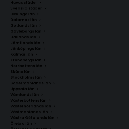
Huvudstäder
Svenska städer
Blekinge län
Dalarnas län
Gotlands län
Gävleborgs län
Hallands län
Jämtlands län
Jönköpings län
Kalmar län
Kronobergs län
Norrbottens län
Skåne län
Stockholms län
Södermanlands län
Uppsala län
Vämlands län
Hovmantorp
Västerbottens län
Västernorrlands län
Västmanlands län
Storlek
Västra Götalands län
Örebro län