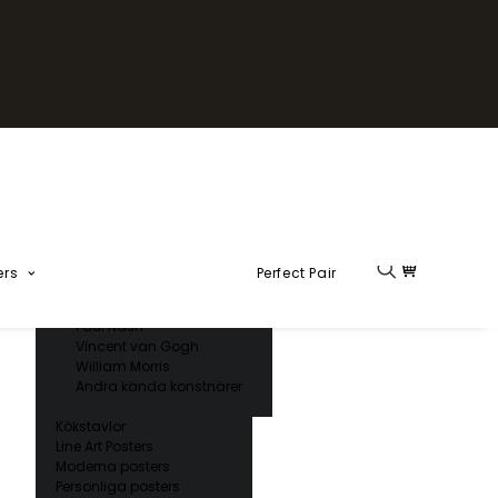
Fika Kollektion
Formel 1
Kända konstnärer
Charles D’ Orbigny
Claude Monet
Ernst Haeckel
Giorgio Gallesio
Henri Matisse
Japansk konst
Hokusai
Ogawa Kazumasa
ers
Perfect Pair
Ohara Koson
Paul Nash
Vincent van Gogh
William Morris
Andra kända konstnärer
Kökstavlor
Line Art Posters
Moderna posters
Personliga posters