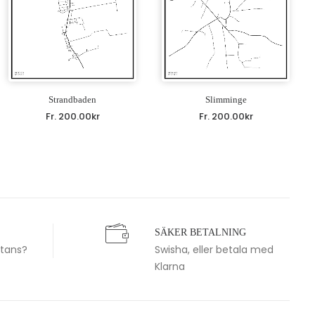
Strandbaden
Slimminge
Fr.
200.00
kr
Fr.
200.00
kr
SÄKER BETALNING
stans?
Swisha, eller betala med
Klarna