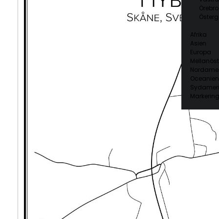
Örebro
Österg
Afrika
Asien
Europa
Mellanöst
Nordamer
Oceanien
Sydamer
Markering