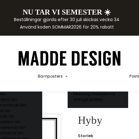
NU TAR VI SEMESTER ☀️
rtor
Beställningar gjorda efter 30 juli skickas vecka 34
der
Använd koden SOMMAR2026 för 20% rabatt
städer
ge län
as län
ds län
orgs län
ds län
ands län
Akvarellposters
ings län
Illustrerade djur
Barnposters
Post
 län
Kunskapsposters
ergs län
Namnposter
ttens län
Patentposters
län
Personlig födelsetavla
olms län
Vintage posters
manlands län
a län
nds län
Hyby
bottens län
norrlands län
anlands län
Storlek
 Götalands län