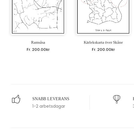
Ramsåsa
Kärlekskarta över Skåne
Fr.
200.00
kr
Fr.
200.00
kr
SNABB LEVERANS
1-2 arbetsdagar