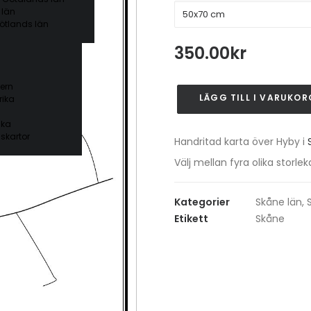
 län
ötlands län
350.00
kr
ern
LÄGG TILL I VARUKOR
ika
Hyby
mängd
ika
skartor
Handritad karta över Hyby i
Välj mellan fyra olika stor
Kategorier
Skåne län
,
Etikett
Skåne