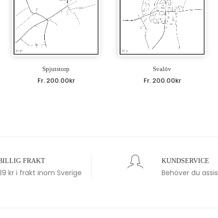
Spjutstorp
Svalöv
Fr.
200.00
kr
Fr.
200.00
kr
BILLIG FRAKT
KUNDSERVICE
39 kr i frakt inom Sverige
Behöver du assi