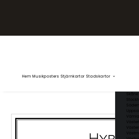
YZÅÄÖ
Kärlekska
Huvudstä
Svenska 
Blekin
Dalarn
Gotlan
Gävleb
Hallan
Jämtl
Jönköp
Hem
Musikposters
Stjärnkartor
Stadskartor
Kalmar
Kronob
Norrbo
Skåne 
Stockh
Söder
Uppsal
Vämla
Väster
Väster
Västm
Västra