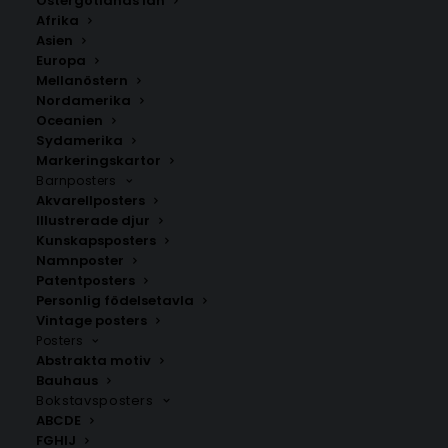
Östergötlands län
229.00
kr
Afrika
Asien
Europa
LÄGG TILL I VARUKORG
Mellanöstern
Nordamerika
Oceanien
Njut av italiensk elegans med denna vintagebil
Sydamerika
poster. Perfekt för sommarinredning och kök, med
Markeringskartor
naturliga toner och medelhavsinspiration.
Barnposters
Akvarellposters
Illustrerade djur
Kökstavlor
,
Sommarposters
Kunskapsposters
Namnposter
Patentposters
Personlig födelsetavla
ANDRA KÖPTE ÄVEN
Vintage posters
Posters
Abstrakta motiv
Bauhaus
Bokstavsposters
ABCDE
FGHIJ