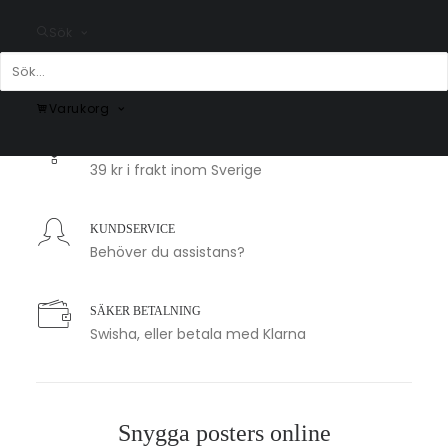
Sök
SNABB LEVERANS
1-2 arbetsdagar
Varukorg
BILLIG FRAKT
39 kr i frakt inom Sverige
KUNDSERVICE
Behöver du assistans?
SÄKER BETALNING
Swisha, eller betala med Klarna
Snygga posters online