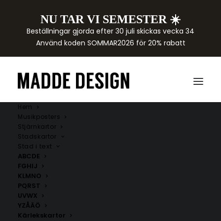
NU TAR VI SEMESTER ☀️
Beställningar gjorda efter 30 juli skickas vecka 34
Använd koden SOMMAR2026 för 20% rabatt
Hem
Musikposters
Stjärnkartor
Stadskartor
Stad i text
ABCDE
FGHIJ
KLMNO
PQRST
UVWX
YZÅÄÖ
Kärlekskartor