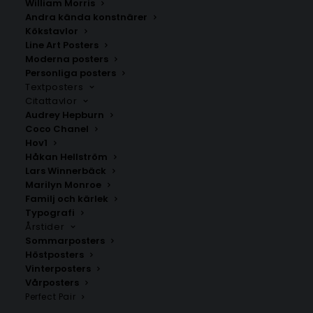
William Morris
Andra kända konstnärer
Kökstavlor
More Espresso Less Depresso
Lemon & Light Poster
Line Art Posters
Fr.
99.00
kr
Fr.
99.00
kr
Moderna posters
Personliga posters
Textposters
Citattavlor
Audrey Hepburn
Coco Chanel
Hov1
Håkan Hellström
Lars Winnerbäck
Marilyn Monroe
Familj och kärlek
Typografi
Årstider
Sommarposters
Höstposters
Pastel Meadow
Botanisk Blomma Poster
Vinterposters
Vårposters
Fr.
99.00
kr
Fr.
99.00
kr
Perfect Pair