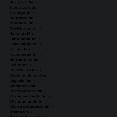
Huvudstäder
Svenska städer
Blekinge län
Dalarnas län
Gotlands län
Gävleborgs län
Hallands län
Jämtlands län
Jönköpings län
Kalmar län
Kronobergs län
Norrbottens län
Skåne län
Stockholms län
Södermanlands län
Uppsala län
Vämlands län
Italiensk vintagebil Poster
Västerbottens län
Västernorrlands län
Västmanlands län
Storlek
Västra Götalands län
Örebro län