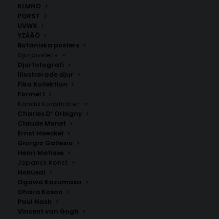
KLMNO
PQRST
UVWX
YZÅÄÖ
Botaniska posters
Djurposters
Djurfotografi
Illustrerade djur
Aperol Spritz Cocktail Poster
Macarons Poster
Fika Kollektion
Formel 1
Fr.
99.00
kr
Fr.
99.00
kr
Kända konstnärer
Charles D’ Orbigny
Claude Monet
Ernst Haeckel
Giorgio Gallesio
Henri Matisse
Japansk konst
Hokusai
Ogawa Kazumasa
Ohara Koson
Paul Nash
Vincent van Gogh