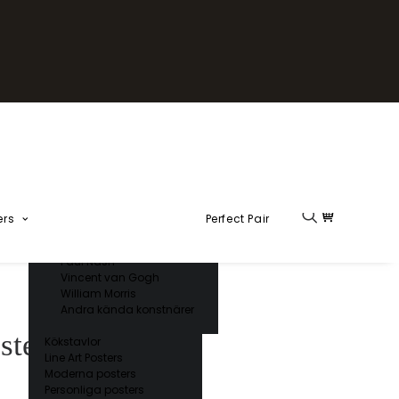
Fika Kollektion
Formel 1
Kända konstnärer
Charles D’ Orbigny
Claude Monet
Ernst Haeckel
Giorgio Gallesio
Henri Matisse
Japansk konst
Hokusai
Ogawa Kazumasa
ers
Perfect Pair
Ohara Koson
Paul Nash
Vincent van Gogh
William Morris
Andra kända konstnärer
ster
Kökstavlor
Line Art Posters
Moderna posters
Personliga posters