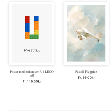
Poster med bokstaven U i LEGO
Pastell Flygplan
stil
Fr.
99.00
kr
Fr.
149.00
kr