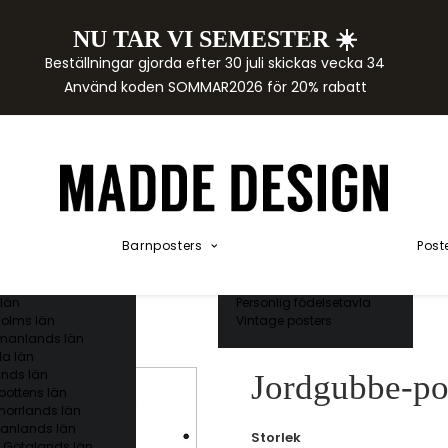
NU TAR VI SEMESTER ☀️
rtor
Beställningar gjorda efter 30 juli skickas vecka 34
der
Använd koden SOMMAR2026 för 20% rabatt
städer
ge län
as län
ds län
orgs län
ds län
ands län
Akvarellposters
ings län
Illustrerade djur
Barnposters
Post
 län
Kunskapsposters
ergs län
Namnposter
ttens län
Patentposters
län
Personlig födelsetavla
olms län
Vintage posters
manlands län
a län
nds län
Jordgubbe-po
bottens län
norrlands län
anlands län
Storlek
 Götalands län