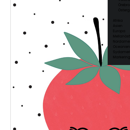
Örebro
Österg
Afrika
Asien
Europa
Mellanöst
Nordamer
Oceanien
Sydamer
Markering