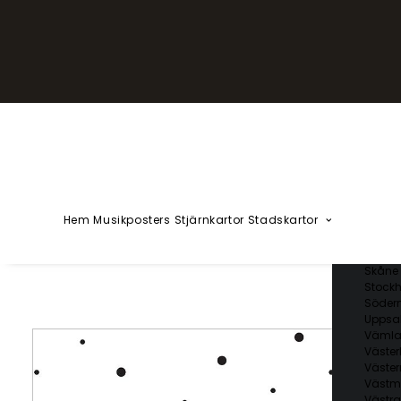
YZÅÄÖ
Kärlekska
Huvudstä
Svenska 
Blekin
Dalarn
Gotlan
Gävleb
Hallan
Jämtl
Jönköp
Hem
Musikposters
Stjärnkartor
Stadskartor
Kalmar
Kronob
Norrbo
Skåne 
Stockh
Söder
Uppsal
Vämla
Väster
Väster
Västm
Västra