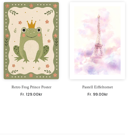
Retro Frog Prince Poster
Pastell Eiffeltornet
Fr.
129.00
kr
Fr.
99.00
kr