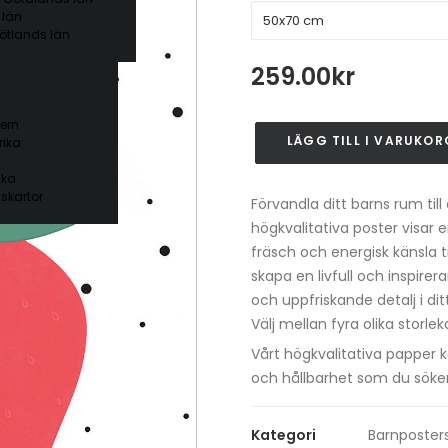
 län
ötlands län
259.00
kr
ern
LÄGG TILL I VARUKOR
ika
Jordgubbe-
poster
ika
mängd
skartor
Förvandla ditt barns rum till
högkvalitativa poster visar 
fräsch och energisk känsla t
skapa en livfull och inspire
och uppfriskande detalj i di
Välj mellan fyra olika stor
Vårt högkvalitativa papper
och hållbarhet som du söker
Kategori
Barnposter