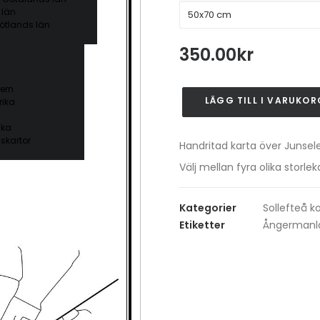
 län
ötlands län
350.00
kr
ern
LÄGG TILL I VARUKOR
ika
Junsele
mängd
ika
skartor
Handritad karta över Junsele
Välj mellan fyra olika stor
Kategorier
Sollefteå
Etiketter
Ångermanl