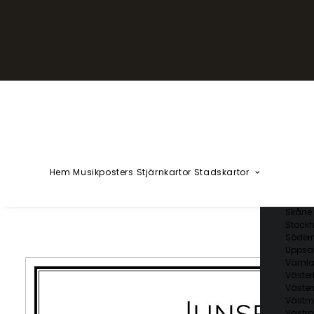
YZÅÄÖ
Kärlekska
Huvudstä
Svenska 
Blekin
Dalarn
Gotlan
Gävleb
Hallan
Jämtl
Jönköp
Hem
Musikposters
Stjärnkartor
Stadskartor
Kalmar
Kronob
Norrbo
Skåne 
Stockh
Söder
Uppsal
Vämla
Väster
Väster
Västm
Västra