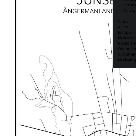
Örebro
Österg
Afrika
Asien
Europa
Mellanöst
Nordamer
Oceanien
Sydamer
Markering