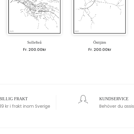
Sollefteå
Östtjärn
Fr.
200.00
kr
Fr.
200.00
kr
BILLIG FRAKT
KUNDSERVICE
39 kr i frakt inom Sverige
Behöver du assi