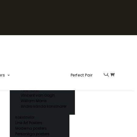
Fika Kollektion
Formel 1
Kända konstnärer
Charles D’ Orbigny
Claude Monet
Ernst Haeckel
Giorgio Gallesio
Henri Matisse
Japansk konst
Hokusai
Ogawa Kazumasa
ers
Perfect Pair
Ohara Koson
Paul Nash
Vincent van Gogh
William Morris
Andra kända konstnärer
Kökstavlor
Line Art Posters
Moderna posters
Personliga posters