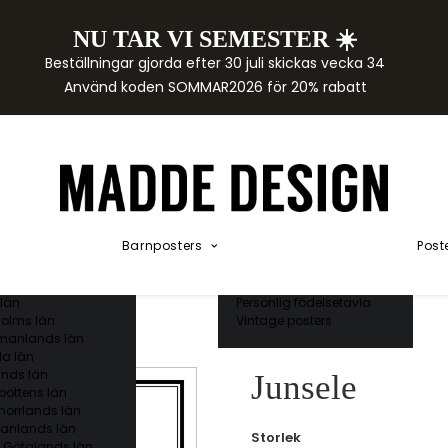
NU TAR VI SEMESTER ☀️
rtor
Beställningar gjorda efter 30 juli skickas vecka 34
der
Använd koden SOMMAR2026 för 20% rabatt
städer
ge län
as län
ds län
orgs län
ds län
ands län
Akvarellposters
ings län
Illustrerade djur
Barnposters
Post
 län
Kunskapsposters
ergs län
Namnposter
ttens län
Patentposters
län
Personlig födelsetavla
olms län
Vintage posters
manlands län
a län
nds län
Junsele
bottens län
norrlands län
anlands län
Storlek
 Götalands län