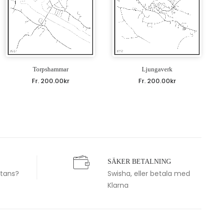
Torpshammar
Ljungaverk
Fr.
200.00
kr
Fr.
200.00
kr
SÄKER BETALNING
stans?
Swisha, eller betala med
Klarna