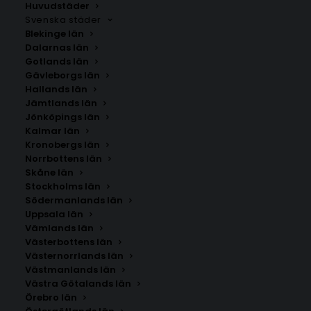
Huvudstäder
Svenska städer
Blekinge län
Dalarnas län
Gotlands län
Gävleborgs län
Hallands län
Jämtlands län
Jönköpings län
Kalmar län
Kronobergs län
Norrbottens län
Skåne län
Stockholms län
Södermanlands län
Uppsala län
Vämlands län
Kärlekskarta över Gävleborg
Västerbottens län
Västernorrlands län
Västmanlands län
Storlek
Västra Götalands län
Örebro län