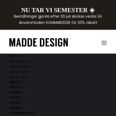
NU TAR VI SEMESTER ☀️
Beställningar gjorda efter 30 juli skickas vecka 34
Använd koden SOMMAR2026 för 20% rabatt
Hem
Musikposters
Stjärnkartor
Stadskartor
Stad i text
ABCDE
FGHIJ
KLMNO
PQRST
UVWX
YZÅÄÖ
Kärlekskartor