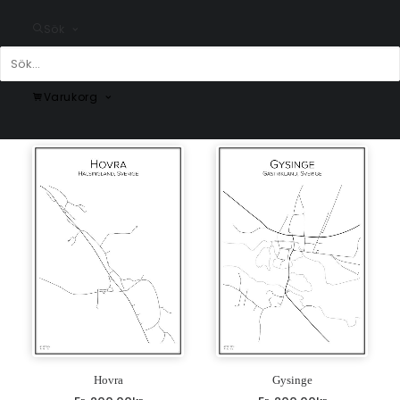
Sök
Runemo
Sörby
Varukorg
Fr.
200.00
kr
Fr.
200.00
kr
Hovra
Gysinge