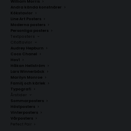
William Morris
Andra kända konstnärer
Kökstavlor
Line Art Posters
Moderna posters
Personliga posters
Textposters
Citattavlor
Audrey Hepburn
Coco Chanel
Hov1
Axmarby
Strömsbruk
Håkan Hellström
Fr.
200.00
kr
Fr.
200.00
kr
Lars Winnerbäck
Marilyn Monroe
Familj och kärlek
Typografi
Årstider
Sommarposters
Höstposters
Vinterposters
Vårposters
Perfect Pair