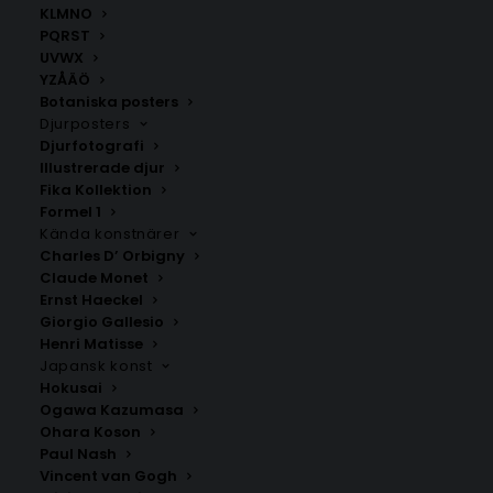
KLMNO
formar ett hjärta, vilket förstärker det romantiska
PQRST
temat. Denna kärlekskarta över Gävleborg fungerar
UVWX
perfekt som en kärleksfull present.
YZÅÄÖ
Botaniska posters
Välj mellan fyra olika storlekar: 50×70 cm, 40×50 cm,
Djurposters
30×40 cm och 21×30 cm.
Djurfotografi
Vill du få se en förhandsgranskning innan affischen
Illustrerade djur
skickas till dig? Kontakta mig i så fall via e-post direkt
Fika Kollektion
Formel 1
efter din beställning.
Kända konstnärer
Charles D’ Orbigny
Claude Monet
Gävleborgs län
,
Kärlekskartor
,
Kärlekskartor från
Ernst Haeckel
Sverige
Giorgio Gallesio
Henri Matisse
Japansk konst
ANDRA KÖPTE ÄVEN
Hokusai
Ogawa Kazumasa
Ohara Koson
Paul Nash
Vincent van Gogh