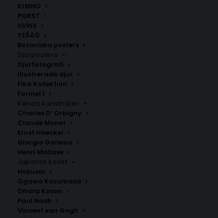
KLMNO
formar ett hjärta, vilket förstärker det romantiska
PQRST
temat. Denna kärlekskarta över Uppland fungerar
UVWX
perfekt som en kärleksfull present.
YZÅÄÖ
Botaniska posters
Välj mellan fyra olika storlekar: 50×70 cm, 40×50 cm,
Djurposters
30×40 cm och 21×30 cm.
Djurfotografi
Vill du få se en förhandsgranskning innan affischen
Illustrerade djur
skickas till dig? Kontakta mig i så fall via e-post direkt
Fika Kollektion
Formel 1
efter din beställning.
Kända konstnärer
Charles D’ Orbigny
Claude Monet
Kärlekskartor
,
Kärlekskartor från Sverige
,
Stockholms
Ernst Haeckel
län
,
Uppsala län
Giorgio Gallesio
Henri Matisse
Japansk konst
ANDRA KÖPTE ÄVEN
Hokusai
Ogawa Kazumasa
Ohara Koson
Paul Nash
Vincent van Gogh