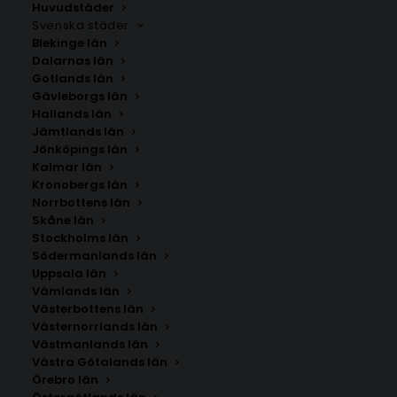
Huvudstäder
Svenska städer
Blekinge län
Dalarnas län
Gotlands län
Gävleborgs län
Hallands län
Jämtlands län
Jönköpings län
Kalmar län
Kronobergs län
Norrbottens län
Skåne län
Stockholms län
Södermanlands län
Uppsala län
Vämlands län
Kärlekskarta över Uppland
Västerbottens län
Västernorrlands län
Västmanlands län
Storlek
Västra Götalands län
Örebro län