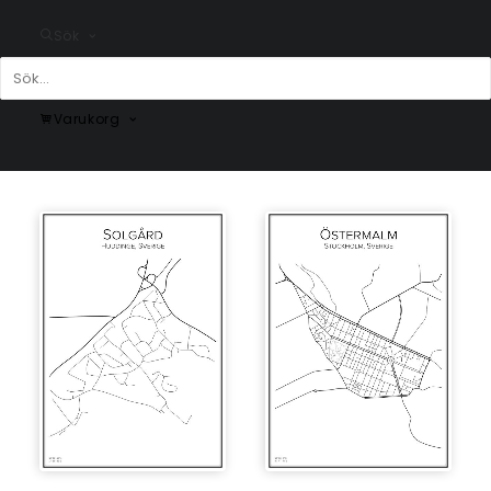
Sök
Varukorg
Hjorthagen
Akalla
Fr.
200.00
kr
Fr.
200.00
kr