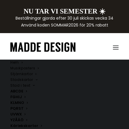
NU TAR VI SEMESTER ☀️
Beställningar gjorda efter 30 juli skickas vecka 34
Använd koden SOMMAR2026 för 20% rabatt
Hem
Musikposters
Stjärnkartor
Stadskartor
Stad i text
ABCDE
FGHIJ
KLMNO
PQRST
UVWX
YZÅÄÖ
Kärlekskartor