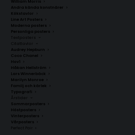
William Morris
Andra kända konstnärer
Kökstavlor
Line Art Posters
Moderna posters
Personliga posters
Textposters
Citattavlor
Audrey Hepburn
Coco Chanel
Hov1
Lilla Essingen
Kärlekskarta över Bosnien och
Håkan Hellström
Hercegovina
Fr.
200.00
kr
Lars Winnerbäck
Fr.
200.00
kr
Marilyn Monroe
Familj och kärlek
Typografi
Årstider
Sommarposters
Höstposters
Vinterposters
Vårposters
Perfect Pair