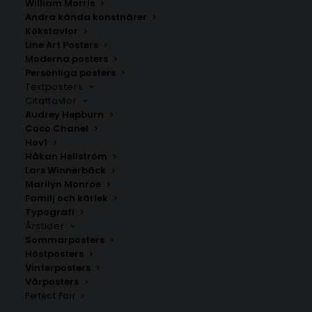
William Morris
Andra kända konstnärer
Kökstavlor
Line Art Posters
Tysklands Grand Prix 1959
Berlin
Moderna posters
Poster
Fr.
200.00
kr
Personliga posters
Fr.
179.00
kr
Textposters
Citattavlor
Audrey Hepburn
Coco Chanel
Hov1
Håkan Hellström
Lars Winnerbäck
Marilyn Monroe
Familj och kärlek
Typografi
Årstider
Sommarposters
Höstposters
Vinterposters
Vårposters
Stuttgart
Ulm
Perfect Pair
Fr.
200.00
kr
Fr.
200.00
kr