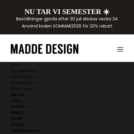
NU TAR VI SEMESTER ☀️
Beställningar gjorda efter 30 juli skickas vecka 34
Använd koden SOMMAR2026 för 20% rabatt
Hem
Musikposters
Stjärnkartor
Stadskartor
Stad i text
ABCDE
FGHIJ
KLMNO
PQRST
UVWX
YZÅÄÖ
Kärlekskartor