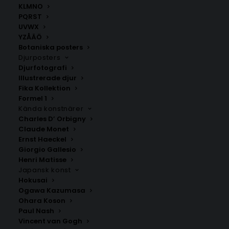
KLMNO
PQRST
UVWX
YZÅÄÖ
Botaniska posters
Djurposters
Djurfotografi
Illustrerade djur
Fika Kollektion
Lübeck
Tyskland
Formel 1
Fr.
200.00
kr
Fr.
200.00
kr
Kända konstnärer
Charles D’ Orbigny
Claude Monet
Ernst Haeckel
Giorgio Gallesio
Henri Matisse
Japansk konst
Hokusai
Ogawa Kazumasa
Ohara Koson
Paul Nash
Vincent van Gogh