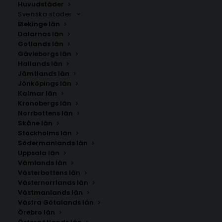
Huvudstäder
Svenska städer
Blekinge län
Dalarnas län
Gotlands län
Gävleborgs län
Hallands län
Jämtlands län
Jönköpings län
Kalmar län
Kronobergs län
Norrbottens län
Skåne län
Stockholms län
Södermanlands län
Uppsala län
Vämlands län
Kempten
Västerbottens län
Västernorrlands län
Västmanlands län
Storlek
Västra Götalands län
Örebro län