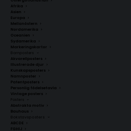
Östergötlands län
350.00
kr
Afrika
Asien
Europa
LÄGG TILL I VARUKORG
Mellanöstern
Nordamerika
Oceanien
Handritad karta över Kempten i
Tyskland
.
Sydamerika
Välj mellan fyra olika storlekar: 50×70 cm, 40×50 cm,
Markeringskartor
Barnposters
30×40 cm och 21×30 cm.
Akvarellposters
Illustrerade djur
Tyskland
Kunskapsposters
Namnposter
Patentposters
Personlig födelsetavla
ANDRA KÖPTE ÄVEN
Vintage posters
Posters
Abstrakta motiv
Bauhaus
Bokstavsposters
ABCDE
FGHIJ