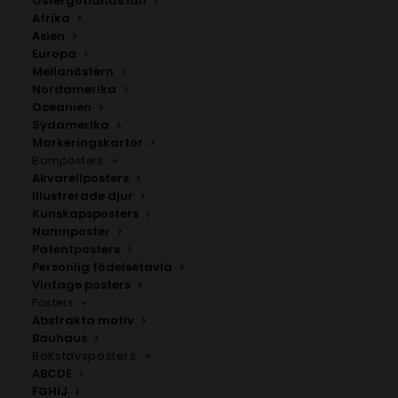
Östergötlands län
350.00
kr
Afrika
Asien
Europa
LÄGG TILL I VARUKORG
Mellanöstern
Nordamerika
Oceanien
Handritad karta över Kristiansand i Norge.
Sydamerika
Välj mellan fyra olika storlekar: 50×70 cm, 40×50 cm,
Markeringskartor
Barnposters
30×40 cm och 21×30 cm.
Akvarellposters
Illustrerade djur
Norge
Kunskapsposters
Namnposter
Patentposters
Personlig födelsetavla
ANDRA KÖPTE ÄVEN
Vintage posters
Posters
Abstrakta motiv
Bauhaus
Bokstavsposters
ABCDE
FGHIJ