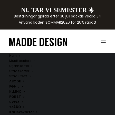
NU TAR VI SEMESTER ☀️
Beställningar gjorda efter 30 juli skickas vecka 34
Använd koden SOMMAR2026 för 20% rabatt
Hem
Musikposters
Stjärnkartor
Stadskartor
Stad i text
ABCDE
FGHIJ
KLMNO
PQRST
UVWX
YZÅÄÖ
Kärlekskartor