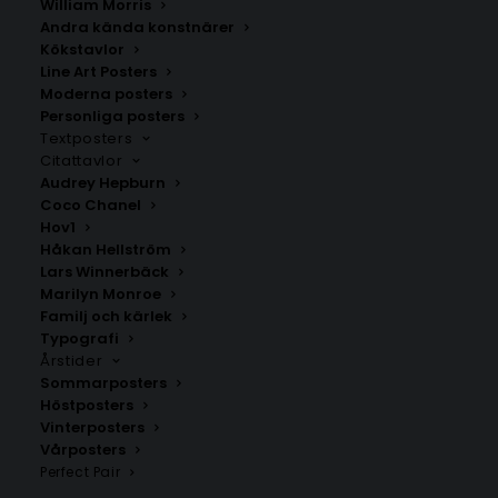
William Morris
Andra kända konstnärer
Kökstavlor
Kragerø
Torsnes
Line Art Posters
Fr.
200.00
kr
Fr.
200.00
kr
Moderna posters
Personliga posters
Textposters
Citattavlor
Audrey Hepburn
Coco Chanel
Hov1
Håkan Hellström
Lars Winnerbäck
Marilyn Monroe
Familj och kärlek
Typografi
Årstider
Sommarposters
Höstposters
Vinterposters
Vardø
Trondheim
Vårposters
Fr.
200.00
kr
Fr.
200.00
kr
Perfect Pair