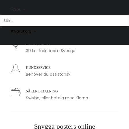
Sök
SNABB LEVERANS
1-2 arbetsdagar
Varukorg
BILLIG FRAKT
39 kr i frakt inom Sverige
KUNDSERVICE
Behöver du assistans?
SÄKER BETALNING
Swisha, eller betala med Klarna
Snygga posters online