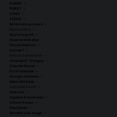
KLMNO
PQRST
UVWX
YZÅÄÖ
Botaniska posters
Djurposters
Djurfotografi
Illustrerade djur
Fika Kollektion
Sola
Ålesund
Formel 1
Fr.
200.00
kr
Fr.
200.00
kr
Kända konstnärer
Charles D’ Orbigny
Claude Monet
Ernst Haeckel
Giorgio Gallesio
Henri Matisse
Japansk konst
Hokusai
Ogawa Kazumasa
Ohara Koson
Paul Nash
Vincent van Gogh