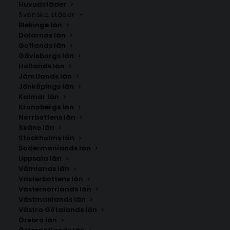
Huvudstäder
Svenska städer
Blekinge län
Dalarnas län
Gotlands län
Gävleborgs län
Hallands län
Jämtlands län
Jönköpings län
Kalmar län
Kronobergs län
Norrbottens län
Skåne län
Stockholms län
Södermanlands län
Uppsala län
Vämlands län
Kristiansand
Västerbottens län
Västernorrlands län
Västmanlands län
Storlek
Västra Götalands län
Örebro län