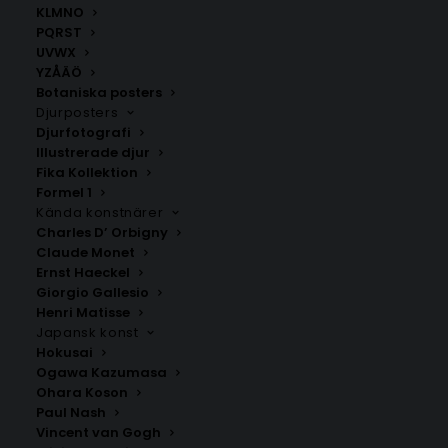
KLMNO
personlig touch. Andra bokstäver hittar du
här
.
PQRST
Perfekt för LEGO-entusiaster! Kombinera gärna med
UVWX
andra
barnposters
för att skapa en vacker tavelvägg.
YZÅÄÖ
Botaniska posters
Djurposters
Barnposters
,
Bokstavsposters
,
Namnposter
,
Posters
Djurfotografi
med bokstäver K L M N O
Illustrerade djur
Fika Kollektion
Formel 1
Kända konstnärer
ANDRA KÖPTE ÄVEN
Charles D’ Orbigny
Claude Monet
Ernst Haeckel
Giorgio Gallesio
Henri Matisse
Japansk konst
Hokusai
Ogawa Kazumasa
Ohara Koson
Paul Nash
Vincent van Gogh