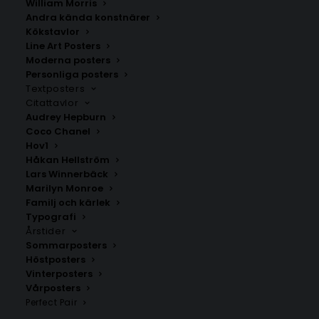
William Morris
Andra kända konstnärer
Kökstavlor
Line Art Posters
Moderna posters
Poster med bokstaven Y – Serif
Let’s play poster
stil
Personliga posters
Fr.
149.00
kr
Textposters
Fr.
99.00
kr
Citattavlor
Audrey Hepburn
Coco Chanel
Hov1
Håkan Hellström
Lars Winnerbäck
Marilyn Monroe
Familj och kärlek
Typografi
Årstider
Sommarposters
Höstposters
Vinterposters
Vårposters
Perfect Pair
Poster med bokstaven M i
Poster med bokstaven O –
leopardmönster
Lines stil