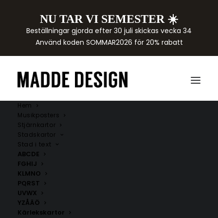
NU TAR VI SEMESTER ☀️
Beställningar gjorda efter 30 juli skickas vecka 34
Använd koden SOMMAR2026 för 20% rabatt
Hem
Musikposters
Stjärnkartor
Stadskartor
Stad i text
ABCDE
FGHIJ
KLMNO
PQRST
UVWX
YZÅÄÖ
Kärlekskartor