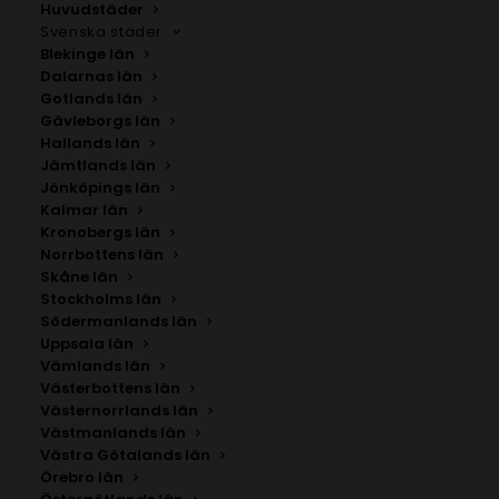
Huvudstäder
Svenska städer
Blekinge län
Dalarnas län
Gotlands län
Gävleborgs län
Hallands län
Jämtlands län
Jönköpings län
Kalmar län
Kronobergs län
Norrbottens län
Skåne län
Stockholms län
Södermanlands län
Uppsala län
Vämlands län
Västerbottens län
Västernorrlands län
Västmanlands län
Västra Götalands län
Örebro län