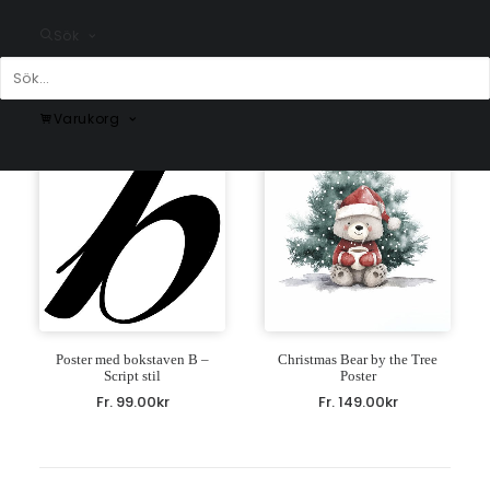
Fr.
225.00
kr
Fr.
99.00
kr
Sök
Varukorg
Poster med bokstaven B –
Christmas Bear by the Tree
Script stil
Poster
Fr.
99.00
kr
Fr.
149.00
kr