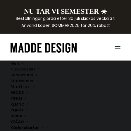
NU TAR VI SEMESTER ☀️
Beställningar gjorda efter 30 juli skickas vecka 34
Använd koden SOMMAR2026 för 20% rabatt
Hem
Musikposters
Stjärnkartor
Stadskartor
Stad i text
ABCDE
FGHIJ
KLMNO
PQRST
UVWX
YZÅÄÖ
Kärlekskartor