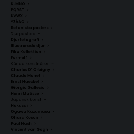
KLMNO
personlig touch. Andra bokstäver hittar du
här
.
PQRST
Perfekt för LEGO-entusiaster! Kombinera gärna med
UVWX
andra
barnposters
för att skapa en vacker tavelvägg.
YZÅÄÖ
Botaniska posters
Djurposters
Barnposters
,
Bokstavsposters
,
Namnposter
,
Posters
Djurfotografi
med bokstäver U V W X
Illustrerade djur
Fika Kollektion
Formel 1
Kända konstnärer
ANDRA KÖPTE ÄVEN
Charles D’ Orbigny
Claude Monet
Ernst Haeckel
Giorgio Gallesio
Henri Matisse
Japansk konst
Hokusai
Ogawa Kazumasa
Ohara Koson
Paul Nash
Vincent van Gogh