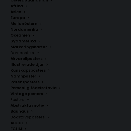
Östergötlands län
Poster med bokstaven V i LEGO stil
Afrika
Asien
Storlek
Europa
Mellanöstern
Nordamerika
259.00
kr
Oceanien
Sydamerika
Markeringskartor
Barnets namn
Barnposters
Akvarellposters
Illustrerade djur
Kunskapsposters
Namnposter
LÄGG TILL I VARUKORG
Patentposters
Personlig födelsetavla
Vintage posters
Poster med bokstaven ”V” i LEGO-stil – perfekt till
Posters
barnrummet. Denna färgglada poster visar
Abstrakta motiv
bokstaven ”V” konstruerad av LEGO-inspirerade
Bauhaus
klossar i olika färger. Den stilrena designen passar
Bokstavsposters
ABCDE
utmärkt i ett barnrum eller som en personlig present.
FGHIJ
Under bokstaven står barnets namn vilket ger en