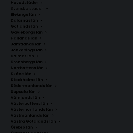
Huvudstäder
Svenska städer
Blekinge län
Dalarnas län
Gotlands län
Gävleborgs län
Hallands län
Jämtlands län
Jönköpings län
Kalmar län
Kronobergs län
Norrbottens län
Skåne län
Stockholms län
Södermanlands län
Uppsala län
Vämlands län
Västerbottens län
Västernorrlands län
Västmanlands län
Västra Götalands län
Örebro län