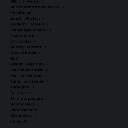
William Morris
Andra kända konstnärer
Kökstavlor
Line Art Posters
Moderna posters
Baby Fötter Poster – Personlig
Poster med bokstaven Q –
Line Art Tavla
Lines stil
Personliga posters
Textposters
Fr.
159.00
kr
Fr.
99.00
kr
Citattavlor
Audrey Hepburn
Coco Chanel
Hov1
Håkan Hellström
Lars Winnerbäck
Marilyn Monroe
Familj och kärlek
Typografi
Årstider
Sommarposters
Höstposters
Vinterposters
Vårposters
Perfect Pair
Vintage Letter Poster #1
Poster med bokstaven V –
Flowers
Elegant stil