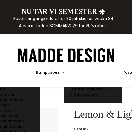
NU TAR VI SEMESTER ☀️
rtor
Beställningar gjorda efter 30 juli skickas vecka 34
der
Använd koden SOMMAR2026 för 20% rabatt
städer
ge län
as län
ds län
orgs län
ds län
ands län
Akvarellposters
ings län
Illustrerade djur
Barnposters
Post
 län
Kunskapsposters
ergs län
Namnposter
ttens län
Patentposters
län
Personlig födelsetavla
olms län
Vintage posters
manlands län
a län
nds län
Lemon & Ligh
bottens län
norrlands län
anlands län
Storlek
 Götalands län