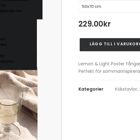
 län
ötlands län
229.00
kr
ern
LÄGG TILL I VARUKOR
ika
Lemon
&
ika
Light
skartor
Lemon & Light Poster fångar
Poster
Perfekt för sommarinspirerad 
mängd
Kategorier
Kökstavlor
,