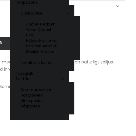
Textposters
Citattavlor
Audrey Hepburn
Coco Chanel
Hov1
Håkan Hellström
G
Lars Winnerbäck
Marilyn Monroe
 medelhavskänslan med citroner och naturligt solljus.
Familj och kärlek
inredning. Finns i flera storlekar.
Typografi
Årstider
Sommarposters
Sommarposters
Höstposters
Vinterposters
Vårposters