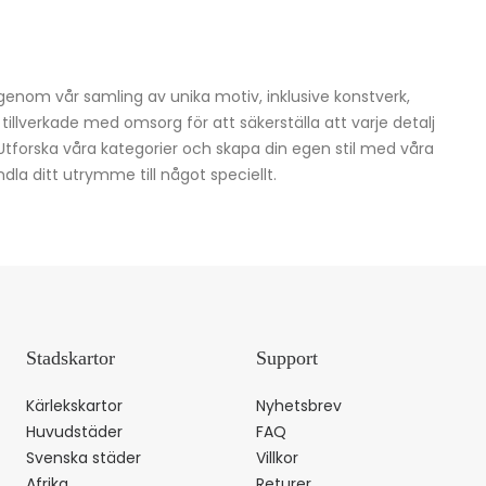
igenom vår samling av unika motiv, inklusive konstverk,
h tillverkade med omsorg för att säkerställa att varje detalj
 Utforska våra kategorier och skapa din egen stil med våra
dla ditt utrymme till något speciellt.
Stadskartor
Support
Kärlekskartor
Nyhetsbrev
Huvudstäder
FAQ
Svenska städer
Villkor
Afrika
Returer