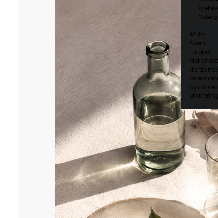
Örebro
Österg
Afrika
Asien
Europa
Mellanöst
Nordamer
Oceanien
Sydamer
Markering