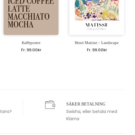
Kaffeposter
Henri Matisse – Landscape
Fr.
99.00
kr
Fr.
99.00
kr
SÄKER BETALNING
stans?
Swisha, eller betala med
Klarna