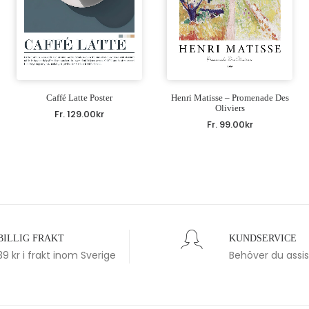
Caffé Latte Poster
Henri Matisse – Promenade Des
Oliviers
Fr.
129.00
kr
Fr.
99.00
kr
BILLIG FRAKT
KUNDSERVICE
39 kr i frakt inom Sverige
Behöver du assi