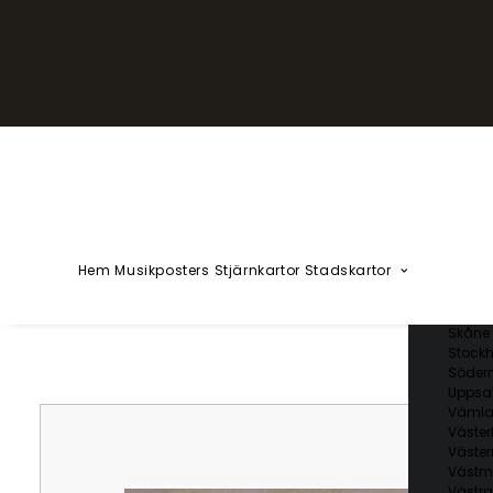
YZÅÄÖ
Kärlekska
Huvudstä
Svenska 
Blekin
Dalarn
Gotlan
Gävleb
Hallan
Jämtl
Jönköp
Hem
Musikposters
Stjärnkartor
Stadskartor
Kalmar
Kronob
Norrbo
Skåne 
Stockh
Söder
Uppsal
Vämla
Väster
Väster
Västm
Västra