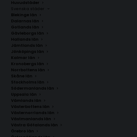
Huvudstäder
Svenska städer
Blekinge län
Dalarnas län
Gotlands län
Gävleborgs län
Hallands län
Jämtlands län
Jönköpings län
Kalmar län
Kronobergs län
Norrbottens län
Skåne län
Stockholms län
Södermanlands län
Uppsala län
Vämlands län
Los
Västerbottens län
Västernorrlands län
Västmanlands län
Storlek
Västra Götalands län
Örebro län