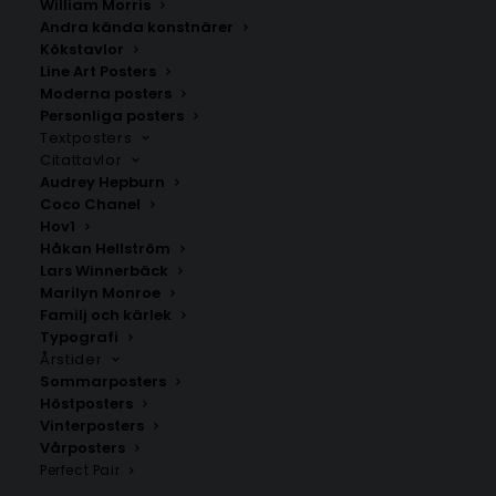
William Morris
Andra kända konstnärer
Kökstavlor
Lillhaga/Borr
Alfta Poster
Line Art Posters
Fr.
200.00
kr
Fr.
129.00
kr
Moderna posters
Personliga posters
Textposters
Citattavlor
Audrey Hepburn
Coco Chanel
Hov1
Håkan Hellström
Lars Winnerbäck
Marilyn Monroe
Familj och kärlek
Typografi
Årstider
Sommarposters
Höstposters
Vinterposters
Gävle
Torsåker
Vårposters
Fr.
200.00
kr
Fr.
200.00
kr
Perfect Pair