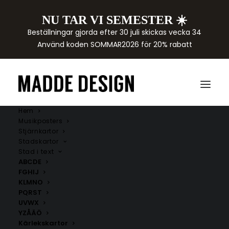
NU TAR VI SEMESTER ☀️
Beställningar gjorda efter 30 juli skickas vecka 34
Använd koden SOMMAR2026 för 20% rabatt
Hem
Musikposters
Stjärnkartor
Stadskartor
Stad i text
ABCDE
FGHIJ
KLMNO
PQRST
UVWX
YZÅÄÖ
Kärlekskartor