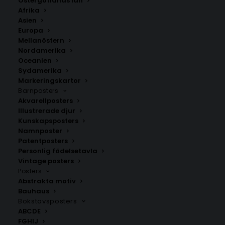
Östergötlands län
350.00
kr
Afrika
Asien
Europa
LÄGG TILL I VARUKORG
Mellanöstern
Nordamerika
Oceanien
Handritad karta över Los i
Hälsingland
.
Sydamerika
Välj mellan fyra olika storlekar: 50×70 cm, 40×50 cm,
Markeringskartor
Barnposters
30×40 cm och 21×30 cm.
Akvarellposters
Illustrerade djur
Gävleborgs län
,
Ljusdals kommun
Kunskapsposters
Namnposter
Patentposters
Personlig födelsetavla
ANDRA KÖPTE ÄVEN
Vintage posters
Posters
Abstrakta motiv
Bauhaus
Bokstavsposters
ABCDE
FGHIJ