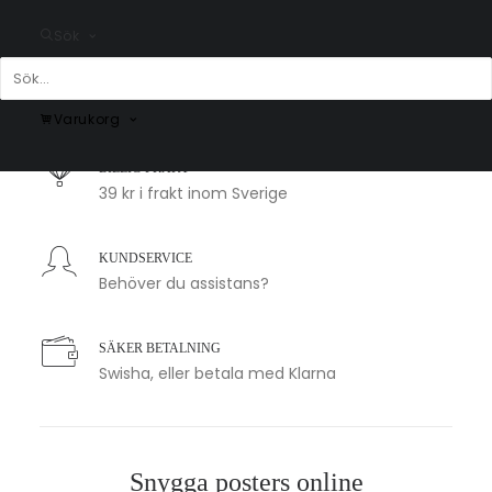
Sök
SNABB LEVERANS
1-2 arbetsdagar
Varukorg
BILLIG FRAKT
39 kr i frakt inom Sverige
KUNDSERVICE
Behöver du assistans?
SÄKER BETALNING
Swisha, eller betala med Klarna
Snygga posters online