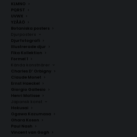
KLMNO
PQRST
UVWX
YZÅÄÖ
Botaniska posters
Djurposters
Djurfotografi
Illustrerade djur
Fika Kollektion
Åkern
Ön
Formel 1
Fr.
200.00
kr
Fr.
200.00
kr
Kända konstnärer
Charles D’ Orbigny
Claude Monet
Ernst Haeckel
Giorgio Gallesio
Henri Matisse
Japansk konst
Hokusai
Ogawa Kazumasa
Ohara Koson
Paul Nash
Vincent van Gogh