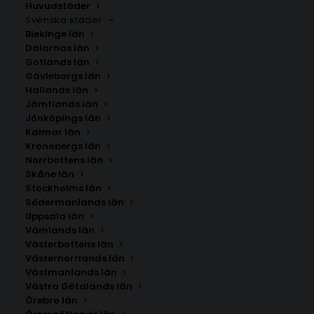
Huvudstäder
Svenska städer
Blekinge län
Dalarnas län
Gotlands län
Gävleborgs län
Hallands län
Jämtlands län
Jönköpings län
Kalmar län
Kronobergs län
Norrbottens län
Skåne län
Stockholms län
Södermanlands län
Uppsala län
Vämlands län
Lovikka
Västerbottens län
Västernorrlands län
Västmanlands län
Storlek
Västra Götalands län
Örebro län