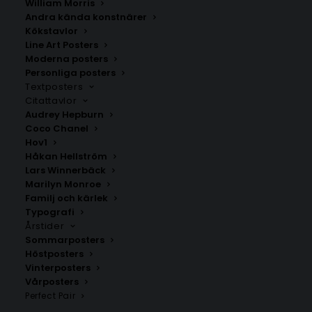
William Morris
Andra kända konstnärer
Kökstavlor
Nikkala
Koskullskulle
Line Art Posters
Fr.
200.00
kr
Fr.
200.00
kr
Moderna posters
Personliga posters
Textposters
Citattavlor
Audrey Hepburn
Coco Chanel
Hov1
Håkan Hellström
Lars Winnerbäck
Marilyn Monroe
Familj och kärlek
Typografi
Årstider
Sommarposters
Höstposters
Vinterposters
Seskarö
Kiruna
Vårposters
Fr.
200.00
kr
Fr.
200.00
kr
Perfect Pair