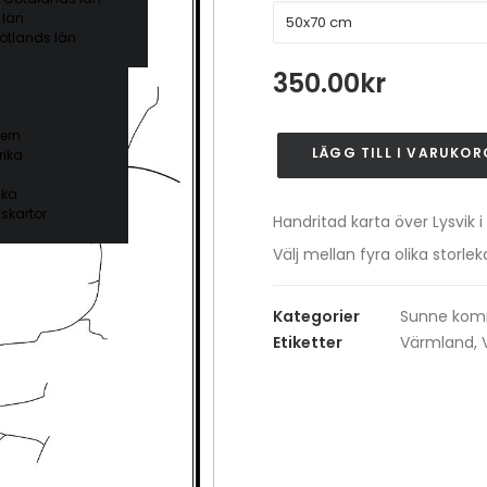
 län
ötlands län
350.00
kr
ern
LÄGG TILL I VARUKOR
ika
Lysvik
mängd
ika
skartor
Handritad karta över Lysvik i
Välj mellan fyra olika stor
Kategorier
Sunne ko
Etiketter
Värmland
,