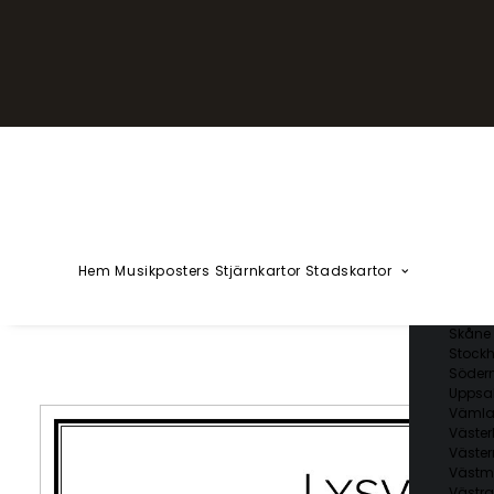
YZÅÄÖ
Kärlekska
Huvudstä
Svenska 
Blekin
Dalarn
Gotlan
Gävleb
Hallan
Jämtl
Jönköp
Hem
Musikposters
Stjärnkartor
Stadskartor
Kalmar
Kronob
Norrbo
Skåne 
Stockh
Söder
Uppsal
Vämla
Väster
Väster
Västm
Västra