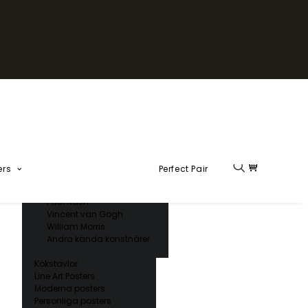
Fika Kollektion
Formel 1
Kända konstnärer
Charles D’ Orbigny
Claude Monet
Ernst Haeckel
Giorgio Gallesio
Henri Matisse
Japansk konst
Hokusai
Ogawa Kazumasa
ers
Perfect Pair
Ohara Koson
Paul Nash
Vincent van Gogh
William Morris
Andra kända konstnärer
Kökstavlor
Line Art Posters
Moderna posters
Personliga posters