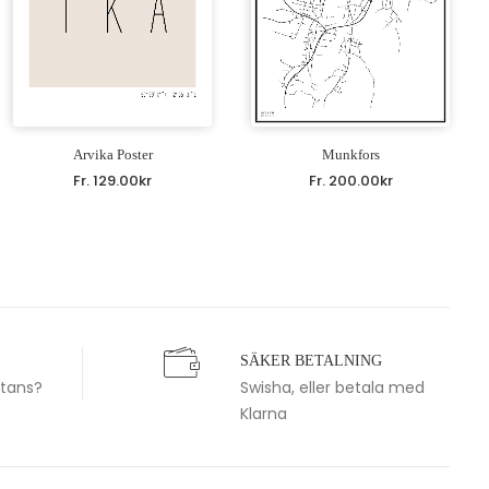
Arvika Poster
Munkfors
Fr.
129.00
kr
Fr.
200.00
kr
SÄKER BETALNING
stans?
Swisha, eller betala med
Klarna