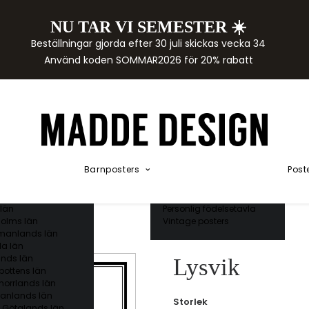
NU TAR VI SEMESTER ☀️
rtor
Beställningar gjorda efter 30 juli skickas vecka 34
der
Använd koden SOMMAR2026 för 20% rabatt
städer
ge län
as län
ds län
orgs län
ds län
ands län
Akvarellposters
ings län
Illustrerade djur
Barnposters
Post
 län
Kunskapsposters
ergs län
Namnposter
ttens län
Patentposters
län
Personlig födelsetavla
olms län
Vintage posters
manlands län
a län
nds län
Lysvik
bottens län
norrlands län
anlands län
Storlek
 Götalands län