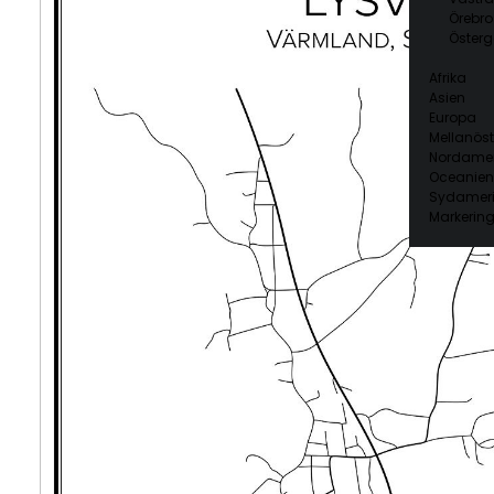
Örebro
Österg
Afrika
Asien
Europa
Mellanöst
Nordamer
Oceanien
Sydamer
Markering