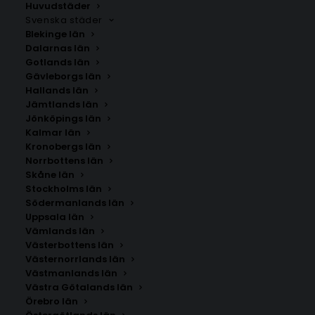
Huvudstäder
Svenska städer
Blekinge län
Dalarnas län
Gotlands län
Gävleborgs län
Hallands län
Jämtlands län
Jönköpings län
Kalmar län
Kronobergs län
Norrbottens län
Skåne län
Stockholms län
Södermanlands län
Uppsala län
Vämlands län
Mångbyn
Västerbottens län
Västernorrlands län
Västmanlands län
Storlek
Västra Götalands län
Örebro län