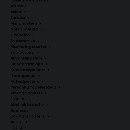
Östergötlands län
350.00
kr
Afrika
Asien
Europa
LÄGG TILL I VARUKORG
Mellanöstern
Nordamerika
Oceanien
Handritad karta över Mångbyn i
Västerbotten
.
Sydamerika
Välj mellan fyra olika storlekar: 50×70 cm, 40×50 cm,
Markeringskartor
Barnposters
30×40 cm och 21×30 cm.
Akvarellposters
Illustrerade djur
Skellefteå kommun
,
Västerbottens län
Kunskapsposters
Namnposter
Patentposters
Personlig födelsetavla
ANDRA KÖPTE ÄVEN
Vintage posters
Posters
Abstrakta motiv
Bauhaus
Bokstavsposters
ABCDE
FGHIJ