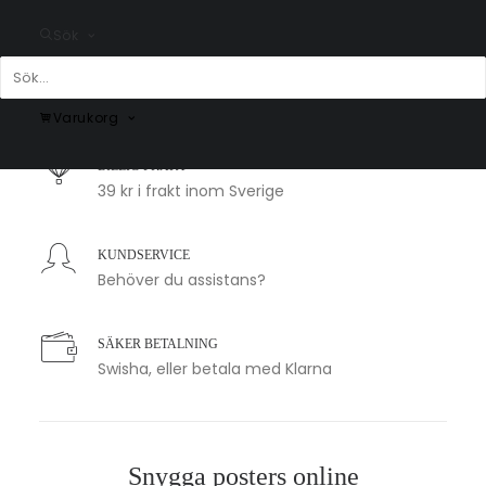
Sök
SNABB LEVERANS
1-2 arbetsdagar
Varukorg
BILLIG FRAKT
39 kr i frakt inom Sverige
KUNDSERVICE
Behöver du assistans?
SÄKER BETALNING
Swisha, eller betala med Klarna
Snygga posters online