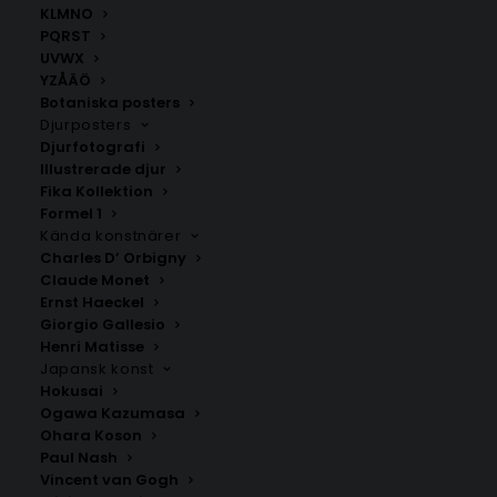
KLMNO
PQRST
UVWX
YZÅÄÖ
Botaniska posters
Djurposters
Djurfotografi
Illustrerade djur
Fika Kollektion
Skellefteå
Bureå
Formel 1
Fr.
200.00
kr
Fr.
200.00
kr
Kända konstnärer
Charles D’ Orbigny
Claude Monet
Ernst Haeckel
Giorgio Gallesio
Henri Matisse
Japansk konst
Hokusai
Ogawa Kazumasa
Ohara Koson
Paul Nash
Vincent van Gogh