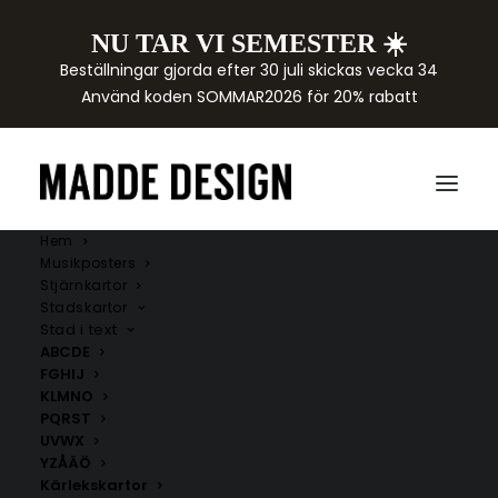
NU TAR VI SEMESTER ☀️
Beställningar gjorda efter 30 juli skickas vecka 34
Använd koden SOMMAR2026 för 20% rabatt
Hem
Musikposters
Stjärnkartor
Stadskartor
Stad i text
ABCDE
FGHIJ
KLMNO
PQRST
UVWX
YZÅÄÖ
Kärlekskartor