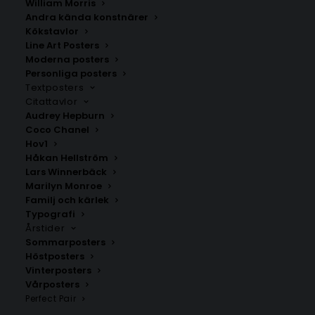
William Morris
Andra kända konstnärer
Kökstavlor
Vilhelmina
Klimpfjäll
Line Art Posters
Fr.
200.00
kr
Fr.
200.00
kr
Moderna posters
Personliga posters
Textposters
Citattavlor
Audrey Hepburn
Coco Chanel
Hov1
Håkan Hellström
Lars Winnerbäck
Marilyn Monroe
Familj och kärlek
Typografi
Årstider
Sommarposters
Höstposters
Vinterposters
Furunäs
Nordmaling
Vårposters
Fr.
200.00
kr
Fr.
200.00
kr
Perfect Pair