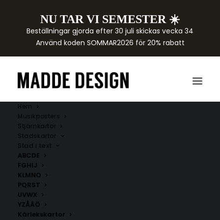
NU TAR VI SEMESTER ☀️
Beställningar gjorda efter 30 juli skickas vecka 34
Använd koden SOMMAR2026 för 20% rabatt
Hem
Musikposters
Stjärnkartor
Stadskartor
Stad i text
ABCDE
FGHIJ
KLMNO
PQRST
UVWX
YZÅÄÖ
Kärlekskartor