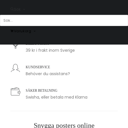
Sök
SNABB LEVERANS
1-2 arbetsdagar
Varukorg
BILLIG FRAKT
39 kr i frakt inom Sverige
KUNDSERVICE
Behöver du assistans?
SÄKER BETALNING
Swisha, eller betala med Klarna
Snygga posters online