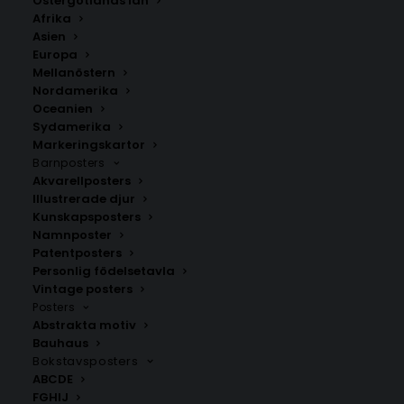
Östergötlands län
350.00
kr
Afrika
Asien
Europa
LÄGG TILL I VARUKORG
Mellanöstern
Nordamerika
Oceanien
Handritad karta över Mantorp i
Östergötlands län
.
Sydamerika
Välj mellan fyra olika storlekar: 50×70 cm, 40×50 cm,
Markeringskartor
Barnposters
30×40 cm och 21×30 cm.
Akvarellposters
Illustrerade djur
Mjölby kommun
,
Östergötlands län
Kunskapsposters
Namnposter
Patentposters
Personlig födelsetavla
ANDRA KÖPTE ÄVEN
Vintage posters
Posters
Abstrakta motiv
Bauhaus
Bokstavsposters
ABCDE
FGHIJ