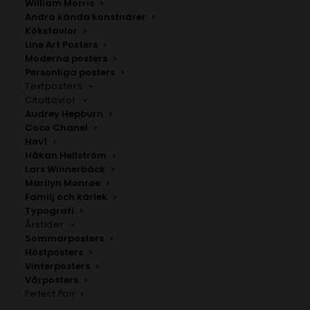
William Morris
Andra kända konstnärer
Kökstavlor
Norrköping Poster
Kimstad
Line Art Posters
Fr.
129.00
kr
Fr.
200.00
kr
Moderna posters
Personliga posters
Textposters
Citattavlor
Audrey Hepburn
Coco Chanel
Hov1
Håkan Hellström
Lars Winnerbäck
Marilyn Monroe
Familj och kärlek
Typografi
Årstider
Sommarposters
Höstposters
Vinterposters
Lotorp
Skärblacka
Vårposters
Fr.
200.00
kr
Fr.
200.00
kr
Perfect Pair