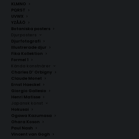
KLMNO
PQRST
UVWX
YZÅÄÖ
Botaniska posters
Djurposters
Djurfotografi
Illustrerade djur
Fika Kollektion
Vadstena
Sandvik
Formel 1
Fr.
200.00
kr
Fr.
200.00
kr
Kända konstnärer
Charles D’ Orbigny
Claude Monet
Ernst Haeckel
Giorgio Gallesio
Henri Matisse
Japansk konst
Hokusai
Ogawa Kazumasa
Ohara Koson
Paul Nash
Vincent van Gogh