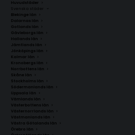
Huvudstäder
Svenska städer
Blekinge län
Dalarnas län
Gotlands län
Gävleborgs län
Hallands län
Jämtlands län
Jönköpings län
Kalmar län
Kronobergs län
Norrbottens län
Skåne län
Stockholms län
Södermanlands län
Uppsala län
Vämlands län
Mantorp
Västerbottens län
Västernorrlands län
Västmanlands län
Storlek
Västra Götalands län
Örebro län