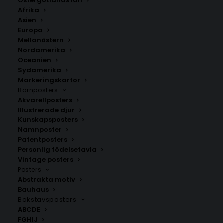
Östergötlands län
229.00
kr
Afrika
Asien
Europa
LÄGG TILL I VARUKORG
Mellanöstern
Nordamerika
Oceanien
En härlig poster med citronträd i terrakottakruka
Sydamerika
framför en rustik dörr. Perfekt för att skapa en somrig
Markeringskartor
atmosfär i kök och vardagsrum.
Barnposters
Akvarellposters
Illustrerade djur
Kökstavlor
,
Sommarposters
Kunskapsposters
Namnposter
Patentposters
Personlig födelsetavla
ANDRA KÖPTE ÄVEN
Vintage posters
Posters
Abstrakta motiv
Bauhaus
Bokstavsposters
ABCDE
FGHIJ