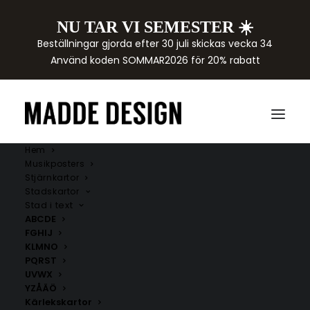
NU TAR VI SEMESTER ☀️
Beställningar gjorda efter 30 juli skickas vecka 34
Använd koden SOMMAR2026 för 20% rabatt
Hem
Musikposters
Stjärnkartor
Stadskartor
Stad i text
ABCDE
FGHIJ
KLMNO
PQRST
UVWX
YZÅÄÖ
Kärlekskartor