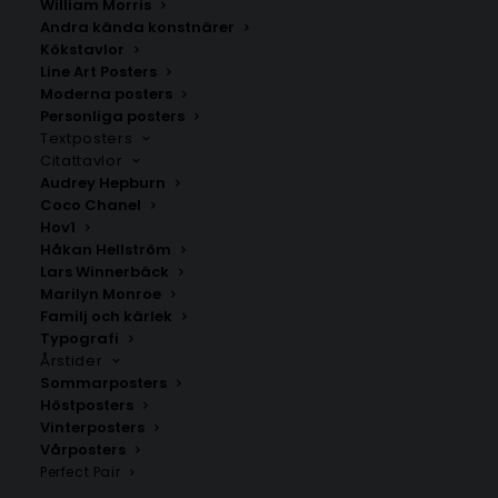
William Morris
Andra kända konstnärer
Kökstavlor
Margarita Cocktail Poster
Soft Blossom Dream
Line Art Posters
Fr.
99.00
kr
Fr.
99.00
kr
Moderna posters
Personliga posters
Textposters
Citattavlor
Audrey Hepburn
Coco Chanel
Hov1
Håkan Hellström
Lars Winnerbäck
Marilyn Monroe
Familj och kärlek
Typografi
Årstider
Sommarposters
Höstposters
Coffee Moment Poster
Pasta La Vista Baby Poster
Vinterposters
Vårposters
Fr.
99.00
kr
Fr.
99.00
kr
Perfect Pair