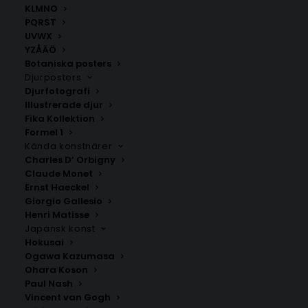
KLMNO
PQRST
UVWX
YZÅÄÖ
Botaniska posters
Djurposters
Djurfotografi
Illustrerade djur
Henri Matisse – Open Window
Kanelbulle Poster
Fika Kollektion
Formel 1
Fr.
99.00
kr
Fr.
129.00
kr
Kända konstnärer
Charles D’ Orbigny
Claude Monet
Ernst Haeckel
Giorgio Gallesio
Henri Matisse
Japansk konst
Hokusai
Ogawa Kazumasa
Ohara Koson
Paul Nash
Vincent van Gogh