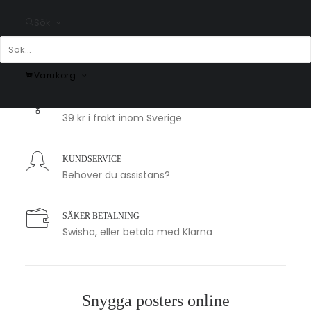
Sök
SNABB LEVERANS
1-2 arbetsdagar
Varukorg
BILLIG FRAKT
39 kr i frakt inom Sverige
KUNDSERVICE
Behöver du assistans?
SÄKER BETALNING
Swisha, eller betala med Klarna
Snygga posters online