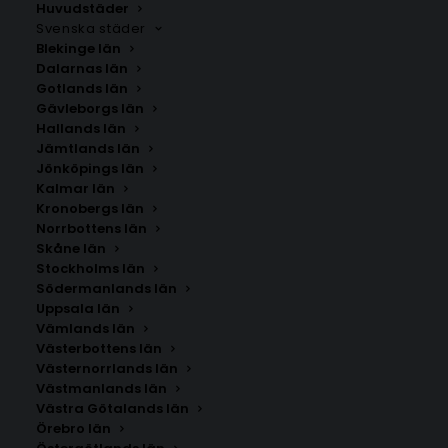
Huvudstäder
Svenska städer
Blekinge län
Dalarnas län
Gotlands län
Gävleborgs län
Hallands län
Jämtlands län
Jönköpings län
Kalmar län
Kronobergs län
Norrbottens län
Skåne län
Stockholms län
Södermanlands län
Uppsala län
Vämlands län
Mediterranean Doorway Poster
Västerbottens län
Västernorrlands län
Västmanlands län
Storlek
Västra Götalands län
Örebro län