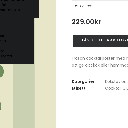
 län
ötlands län
229.00
kr
ern
LÄGG TILL I VARUKOR
ika
Mojito
Cocktail
ika
Poster
skartor
Fräsch cocktailposter med re
mängd
att ge ditt kök eller hemma
Kategorier
Kökstavlor
,
Etikett
Cocktail Cl