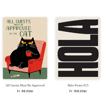
All Guests Must Be Approved
Halo Poster #15
Fr.
99.00
kr
Fr.
159.00
kr