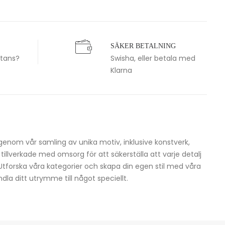
SÄKER BETALNING
stans?
Swisha, eller betala med
Klarna
igenom vår samling av unika motiv, inklusive konstverk,
h tillverkade med omsorg för att säkerställa att varje detalj
 Utforska våra kategorier och skapa din egen stil med våra
dla ditt utrymme till något speciellt.