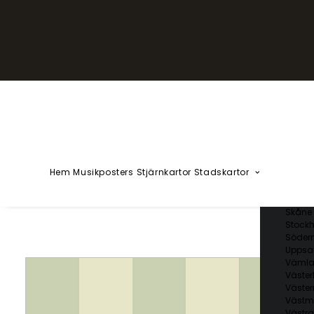
YZÅÄÖ
Kärlekska
Huvudstä
Svenska 
Blekin
Dalarn
Gotlan
Gävleb
Hallan
Jämtl
Jönköp
Hem
Musikposters
Stjärnkartor
Stadskartor
Kalmar
Kronob
Norrbo
Skåne 
Stockh
Söder
Uppsal
Vämla
Väster
Väster
Västm
Västra