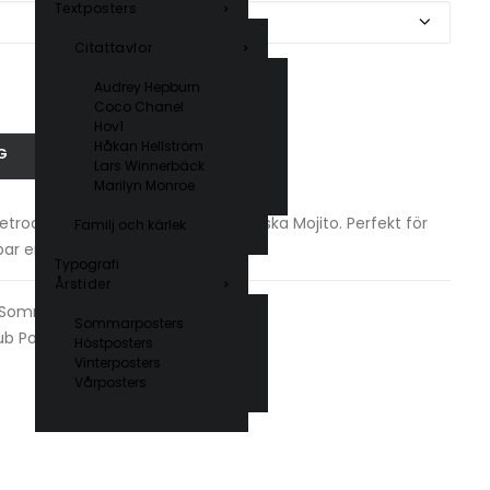
Textposters
Citattavlor
Audrey Hepburn
Coco Chanel
Hov1
Håkan Hellström
G
Lars Winnerbäck
Marilyn Monroe
trodesign, inspirerad av den klassiska Mojito. Perfekt för
Familj och kärlek
bar en somrig touch.
Typografi
Årstider
Sommarposters
,
Typografi
Sommarposters
ub Posters
Höstposters
Vinterposters
Vårposters