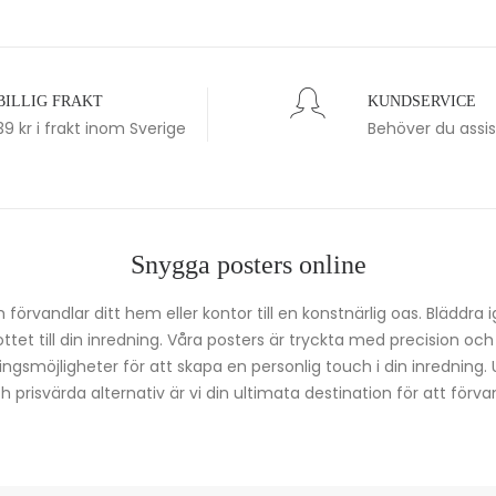
BILLIG FRAKT
KUNDSERVICE
39 kr i frakt inom Sverige
Behöver du assi
Snygga posters online
förvandlar ditt hem eller kontor till en konstnärlig oas. Bläddra 
kottet till din inredning. Våra posters är tryckta med precision oc
ingsmöjligheter för att skapa en personlig touch i din inredning.
prisvärda alternativ är vi din ultimata destination för att förvan