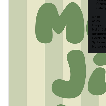
Örebro
Österg
Afrika
Asien
Europa
Mellanöst
Nordamer
Oceanien
Sydamer
Markering