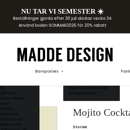
NU TAR VI SEMESTER ☀️
rtor
Beställningar gjorda efter 30 juli skickas vecka 34
der
Använd koden SOMMAR2026 för 20% rabatt
städer
ge län
as län
ds län
orgs län
ds län
ands län
Akvarellposters
ings län
Illustrerade djur
Barnposters
Post
 län
Kunskapsposters
ergs län
Namnposter
ttens län
Patentposters
län
Personlig födelsetavla
olms län
Vintage posters
manlands län
a län
nds län
Mojito Cockta
bottens län
norrlands län
anlands län
Storlek
 Götalands län