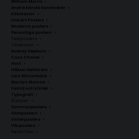
William Morris
Andra kända konstnärer
Kökstavlor
Lübeck
Köln
Line Art Posters
Fr.
200.00
kr
Fr.
200.00
kr
Moderna posters
Personliga posters
Textposters
Citattavlor
Audrey Hepburn
Coco Chanel
Hov1
Håkan Hellström
Lars Winnerbäck
Marilyn Monroe
Familj och kärlek
Typografi
Årstider
Sommarposters
Höstposters
Vinterposters
Stuttgart
Berlin
Vårposters
Fr.
200.00
kr
Fr.
200.00
kr
Perfect Pair