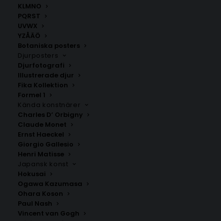
KLMNO
PQRST
UVWX
YZÅÄÖ
Botaniska posters
Djurposters
Djurfotografi
Illustrerade djur
Fika Kollektion
Tyskland
Frankfurt am Main
Formel 1
Fr.
200.00
kr
Fr.
200.00
kr
Kända konstnärer
Charles D’ Orbigny
Claude Monet
Ernst Haeckel
Giorgio Gallesio
Henri Matisse
Japansk konst
Hokusai
Ogawa Kazumasa
Ohara Koson
Paul Nash
Vincent van Gogh