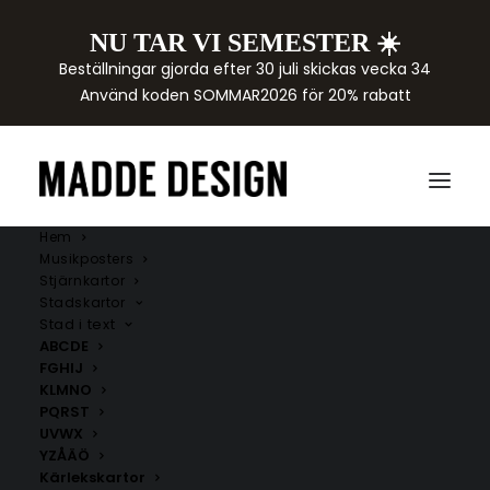
NU TAR VI SEMESTER ☀️
Beställningar gjorda efter 30 juli skickas vecka 34
Använd koden SOMMAR2026 för 20% rabatt
Hem
Musikposters
Stjärnkartor
Stadskartor
Stad i text
ABCDE
FGHIJ
KLMNO
PQRST
UVWX
YZÅÄÖ
Kärlekskartor