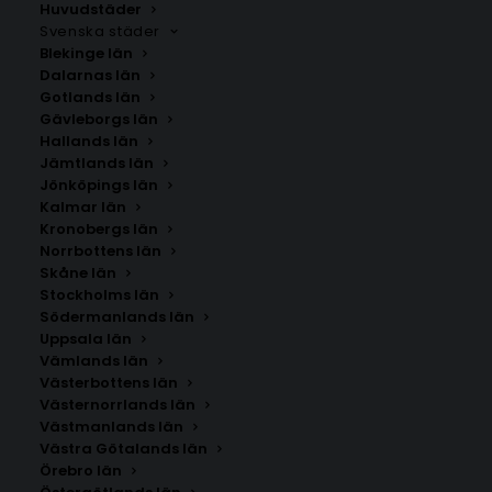
Huvudstäder
Svenska städer
Blekinge län
Dalarnas län
Gotlands län
Gävleborgs län
Hallands län
Jämtlands län
Jönköpings län
Kalmar län
Kronobergs län
Norrbottens län
Skåne län
Stockholms län
Södermanlands län
Uppsala län
Vämlands län
Neustadt in Sachsen
Västerbottens län
Västernorrlands län
Västmanlands län
Storlek
Västra Götalands län
Örebro län