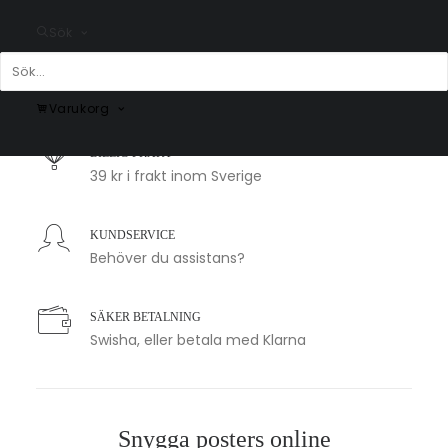
Sök
SNABB LEVERANS
1-2 arbetsdagar
Varukorg
BILLIG FRAKT
39 kr i frakt inom Sverige
KUNDSERVICE
Behöver du assistans?
SÄKER BETALNING
Swisha, eller betala med Klarna
Snygga posters online