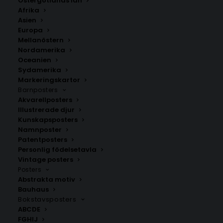
Östergötlands län
350.00
kr
Afrika
Asien
Europa
LÄGG TILL I VARUKORG
Mellanöstern
Nordamerika
Oceanien
Handritad karta över Neustadt in Sachsen i
Tyskland
.
Sydamerika
Välj mellan fyra olika storlekar: 50×70 cm, 40×50 cm,
Markeringskartor
Barnposters
30×40 cm och 21×30 cm.
Akvarellposters
Illustrerade djur
Tyskland
Kunskapsposters
Namnposter
Patentposters
Personlig födelsetavla
ANDRA KÖPTE ÄVEN
Vintage posters
Posters
Abstrakta motiv
Bauhaus
Bokstavsposters
ABCDE
FGHIJ