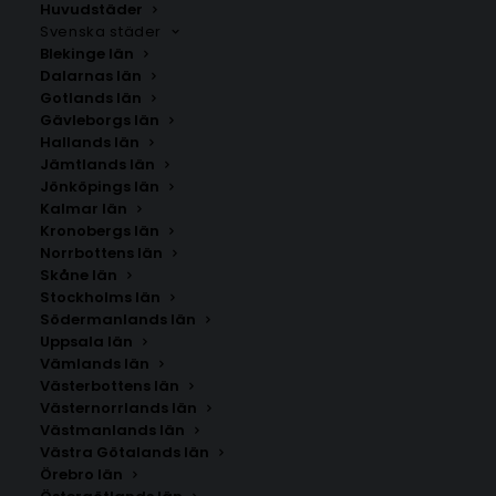
Huvudstäder
Svenska städer
Blekinge län
Dalarnas län
Gotlands län
Gävleborgs län
Hallands län
Jämtlands län
Jönköpings län
Kalmar län
Kronobergs län
Norrbottens län
Skåne län
Stockholms län
Södermanlands län
Uppsala län
Vämlands län
Noraström
Västerbottens län
Västernorrlands län
Västmanlands län
Storlek
Västra Götalands län
Örebro län