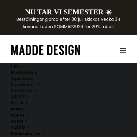
NU TAR VI SEMESTER ☀️
Beställningar gjorda efter 30 juli skickas vecka 34
Använd koden SOMMAR2026 för 20% rabatt
Hem
Musikposters
Stjärnkartor
Stadskartor
Stad i text
ABCDE
FGHIJ
KLMNO
PQRST
UVWX
YZÅÄÖ
Kärlekskartor