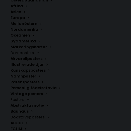
Östergötlands län
350.00
kr
Afrika
Asien
Europa
LÄGG TILL I VARUKORG
Mellanöstern
Nordamerika
Oceanien
Handritad karta över Noraström i
Ångermanland
.
Sydamerika
Välj mellan fyra olika storlekar: 50×70 cm, 40×50 cm,
Markeringskartor
Barnposters
30×40 cm och 21×30 cm.
Akvarellposters
Illustrerade djur
Kramfors kommun
,
Västernorrlands län
Kunskapsposters
Namnposter
Patentposters
Personlig födelsetavla
ANDRA KÖPTE ÄVEN
Vintage posters
Posters
Abstrakta motiv
Bauhaus
Bokstavsposters
ABCDE
FGHIJ