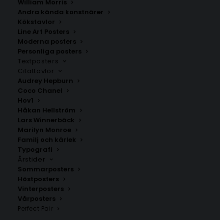
William Morris
Andra kända konstnärer
Kökstavlor
Bjärtrå
Ramvik
Line Art Posters
Fr.
200.00
kr
Fr.
200.00
kr
Moderna posters
Personliga posters
Textposters
Citattavlor
Audrey Hepburn
Coco Chanel
Hov1
Håkan Hellström
Lars Winnerbäck
Marilyn Monroe
Familj och kärlek
Typografi
Årstider
Sommarposters
Höstposters
Vinterposters
Stöde
Bredbyn
Vårposters
Fr.
200.00
kr
Fr.
200.00
kr
Perfect Pair