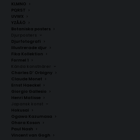
KLMNO
PQRST
UVWX
YZÅÄÖ
Botaniska posters
Djurposters
Djurfotografi
Illustrerade djur
Fika Kollektion
Själevad
Älandsbro
Formel 1
Fr.
200.00
kr
Fr.
200.00
kr
Kända konstnärer
Charles D’ Orbigny
Claude Monet
Ernst Haeckel
Giorgio Gallesio
Henri Matisse
Japansk konst
Hokusai
Ogawa Kazumasa
Ohara Koson
Paul Nash
Vincent van Gogh