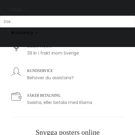
Sök
SNABB LEVERANS
1-2 arbetsdagar
Varukorg
BILLIG FRAKT
39 kr i frakt inom Sverige
KUNDSERVICE
Behöver du assistans?
SÄKER BETALNING
Swisha, eller betala med Klarna
Snygga posters online