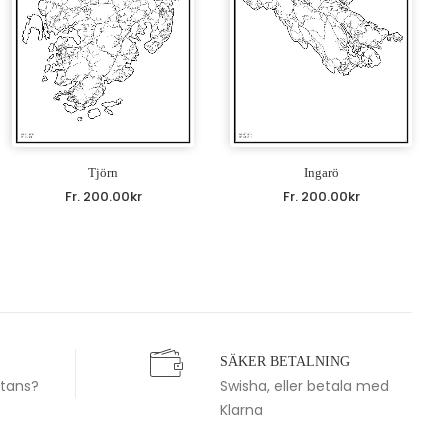
Tjörn
Ingarö
Fr.
200.00
kr
Fr.
200.00
kr
SÄKER BETALNING
stans?
Swisha, eller betala med
Klarna