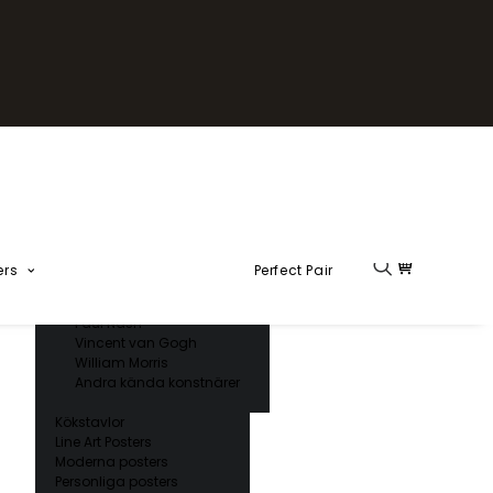
Fika Kollektion
Formel 1
Kända konstnärer
Charles D’ Orbigny
Claude Monet
Ernst Haeckel
Giorgio Gallesio
Henri Matisse
Japansk konst
Hokusai
Ogawa Kazumasa
ers
Perfect Pair
Ohara Koson
Paul Nash
Vincent van Gogh
William Morris
Andra kända konstnärer
Kökstavlor
Line Art Posters
Moderna posters
Personliga posters