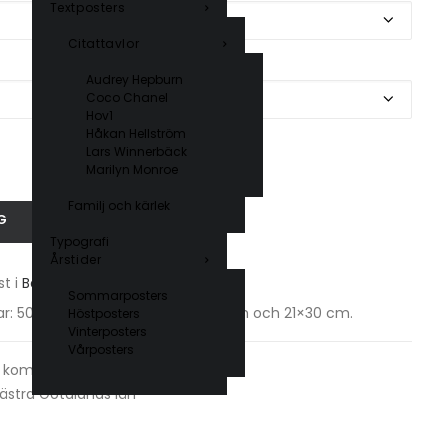
Textposters
Citattavlor
Audrey Hepburn
Coco Chanel
Hov1
Håkan Hellström
Lars Winnerbäck
Marilyn Monroe
Familj och kärlek
G
Typografi
Årstider
st i
Bohuslän
.
Sommarposters
lekar: 50×70 cm, 40×50 cm, 30×40 cm och 21×30 cm.
Höstposters
Vinterposters
Vårposters
s kommun
ästra Götalands län