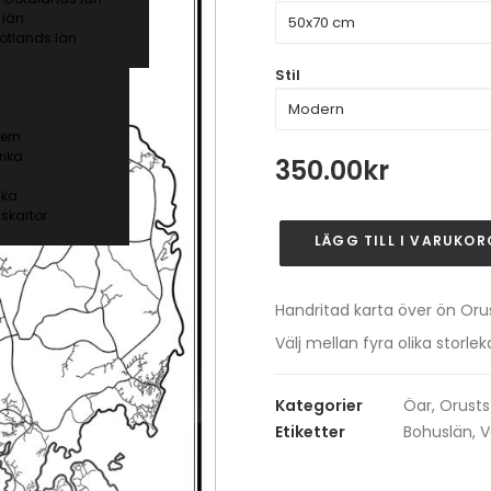
 län
ötlands län
Stil
ern
ika
350.00
kr
ika
skartor
LÄGG TILL I VARUKOR
Orust
mängd
Handritad karta över ön Oru
Välj mellan fyra olika stor
Kategorier
Öar
,
Orust
Etiketter
Bohuslän
,
V