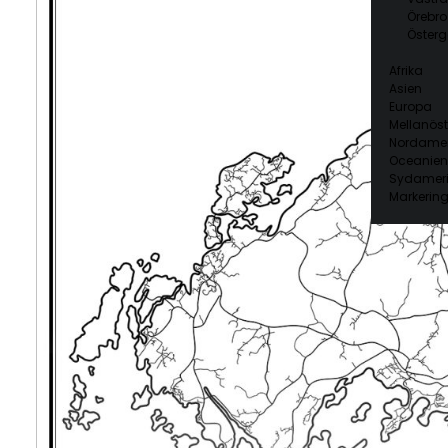
Örebro
Österg
Afrika
Asien
Europa
Mellanöst
Nordamer
Oceanien
Sydamer
Markering