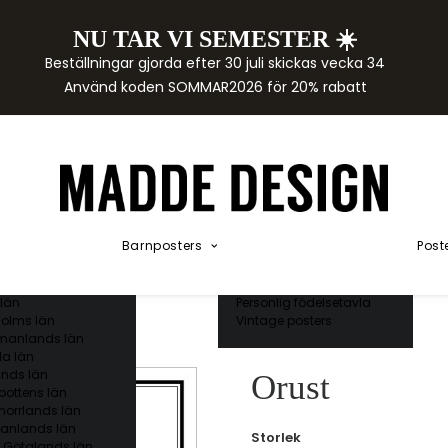
NU TAR VI SEMESTER ☀️
rtor
Beställningar gjorda efter 30 juli skickas vecka 34
der
Använd koden SOMMAR2026 för 20% rabatt
städer
ge län
as län
ds län
orgs län
ds län
ands län
Akvarellposters
ings län
Illustrerade djur
Barnposters
Post
 län
Kunskapsposters
ergs län
Namnposter
ttens län
Patentposters
län
Personlig födelsetavla
olms län
Vintage posters
manlands län
a län
nds län
Orust
bottens län
norrlands län
anlands län
Storlek
 Götalands län