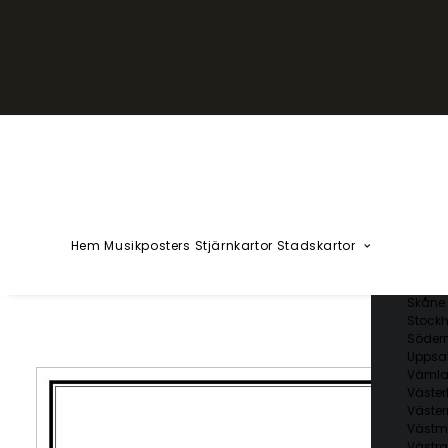
YZÅÄÖ
Kärlekska
Huvudstä
Svenska 
Blekin
Dalarn
Gotlan
Gävleb
Hallan
Jämtl
Jönköp
Hem
Musikposters
Stjärnkartor
Stadskartor
Kalmar
Kronob
Norrbo
Skåne 
Stockh
Söder
Uppsal
Vämla
Väster
Väster
Västm
Västra