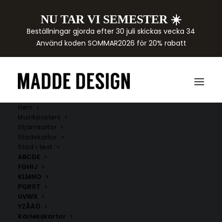
NU TAR VI SEMESTER ☀️
Beställningar gjorda efter 30 juli skickas vecka 34
Använd koden SOMMAR2026 för 20% rabatt
Hem
Musikposters
Stjärnkartor
Stadskartor
Stad i text
ABCDE
FGHIJ
KLMNO
PQRST
UVWX
YZÅÄÖ
Kärlekskartor