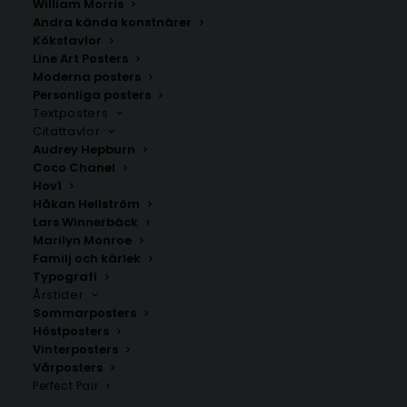
William Morris
Andra kända konstnärer
Kökstavlor
Norrbottens län
Kronobergs län
Line Art Posters
Fr.
200.00
kr
Fr.
200.00
kr
Moderna posters
Personliga posters
Textposters
Citattavlor
Audrey Hepburn
Coco Chanel
Hov1
Håkan Hellström
Lars Winnerbäck
Marilyn Monroe
Familj och kärlek
Typografi
Årstider
Sommarposters
Höstposters
Vinterposters
Skaraborg
Jönköpings län
Vårposters
Fr.
200.00
kr
Fr.
200.00
kr
Perfect Pair