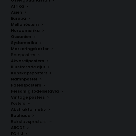
Östergötlands län
350.00
kr
Afrika
Asien
Europa
LÄGG TILL I VARUKORG
Mellanöstern
Nordamerika
Oceanien
Handritad karta över
Östergötlands län
.
Sydamerika
Välj mellan fyra olika storlekar: 50×70 cm, 40×50 cm,
Markeringskartor
Barnposters
30×40 cm och 21×30 cm.
Akvarellposters
Illustrerade djur
Län
Kunskapsposters
Namnposter
Patentposters
Personlig födelsetavla
ANDRA KÖPTE ÄVEN
Vintage posters
Posters
Abstrakta motiv
Bauhaus
Bokstavsposters
ABCDE
FGHIJ