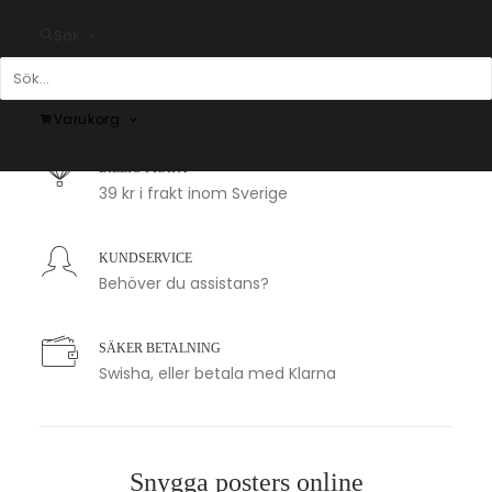
Sök
SNABB LEVERANS
1-2 arbetsdagar
Varukorg
BILLIG FRAKT
39 kr i frakt inom Sverige
KUNDSERVICE
Behöver du assistans?
SÄKER BETALNING
Swisha, eller betala med Klarna
Snygga posters online