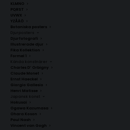
KLMNO
PQRST
UVWX
YZÅÄÖ
Botaniska posters
Djurposters
Djurfotografi
Illustrerade djur
Fika Kollektion
Halland
Västerbottens län
Formel 1
Fr.
200.00
kr
Fr.
200.00
kr
Kända konstnärer
Charles D’ Orbigny
Claude Monet
Ernst Haeckel
Giorgio Gallesio
Henri Matisse
Japansk konst
Hokusai
Ogawa Kazumasa
Ohara Koson
Paul Nash
Vincent van Gogh