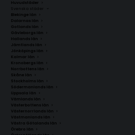
Huvudstäder
Svenska städer
Blekinge län
Dalarnas län
Gotlands län
Gävleborgs län
Hallands län
Jämtlands län
Jönköpings län
Kalmar län
Kronobergs län
Norrbottens län
Skåne län
Stockholms län
Södermanlands län
Uppsala län
Vämlands län
Östergötlands län
Västerbottens län
Västernorrlands län
Västmanlands län
Storlek
Västra Götalands län
Örebro län