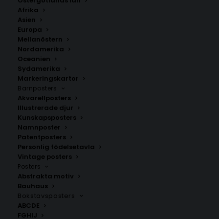
Östergötlands län
Stil
Afrika
Asien
350.00
kr
Europa
Mellanöstern
Nordamerika
Oceanien
LÄGG TILL I VARUKORG
Sydamerika
Markeringskartor
Barnposters
Handritad karta över Prijedor i
Bosnien och
Akvarellposters
Hercegovina
.
Illustrerade djur
Välj mellan fyra olika storlekar: 50×70 cm, 40×50 cm,
Kunskapsposters
Namnposter
30×40 cm och 21×30 cm.
Patentposters
Personlig födelsetavla
Bosnien och Hercegovina
Vintage posters
Posters
Abstrakta motiv
Bauhaus
ANDRA KÖPTE ÄVEN
Bokstavsposters
ABCDE
FGHIJ