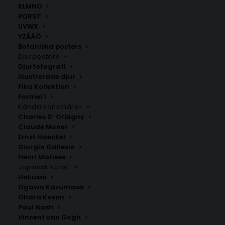
KLMNO
PQRST
UVWX
YZÅÄÖ
Botaniska posters
Djurposters
Djurfotografi
Illustrerade djur
Fika Kollektion
Formel 1
Kända konstnärer
Charles D’ Orbigny
Claude Monet
Goražde
Tuzla
Ernst Haeckel
Fr.
200.00
kr
Fr.
200.00
kr
Giorgio Gallesio
Henri Matisse
Japansk konst
Hokusai
Ogawa Kazumasa
Ohara Koson
Paul Nash
Vincent van Gogh