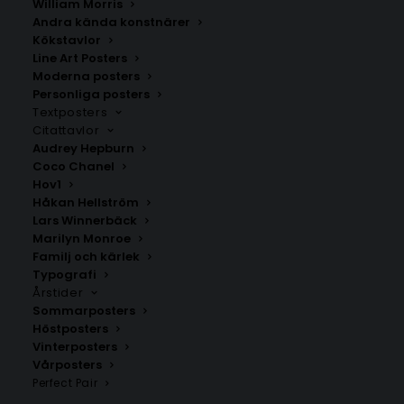
William Morris
Andra kända konstnärer
Kökstavlor
Line Art Posters
Moderna posters
Personliga posters
Textposters
Višegrad
Sokolac
Citattavlor
Fr.
200.00
kr
Fr.
200.00
kr
Audrey Hepburn
Coco Chanel
Hov1
Håkan Hellström
Lars Winnerbäck
Marilyn Monroe
Familj och kärlek
Typografi
Årstider
Sommarposters
Höstposters
Vinterposters
Vårposters
Perfect Pair