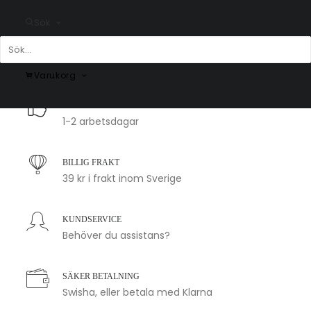
Zenica
Gacko
Sök
Fr.
200.00
kr
Fr.
200.00
kr
Varukorg
SNABB LEVERANS
1-2 arbetsdagar
BILLIG FRAKT
39 kr i frakt inom Sverige
KUNDSERVICE
Behöver du assistans?
SÄKER BETALNING
Swisha, eller betala med Klarna