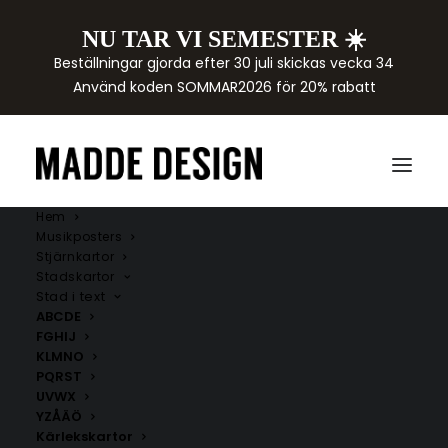
NU TAR VI SEMESTER ☀️
Beställningar gjorda efter 30 juli skickas vecka 34
Använd koden SOMMAR2026 för 20% rabatt
Hem
Musikposters
Stjärnkartor
Stadskartor
Stad i text
ABCDE
FGHIJ
KLMNO
PQRST
UVWX
YZÅÄÖ
Kärlekskartor