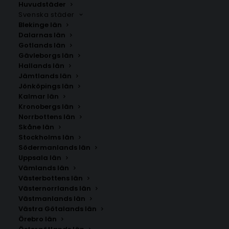
Huvudstäder
Svenska städer
Blekinge län
Dalarnas län
Gotlands län
Gävleborgs län
Hallands län
Jämtlands län
Jönköpings län
Kalmar län
Kronobergs län
Norrbottens län
Skåne län
Stockholms län
Södermanlands län
Uppsala län
Vämlands län
Prijedor
Västerbottens län
Västernorrlands län
Västmanlands län
Storlek
Västra Götalands län
Örebro län