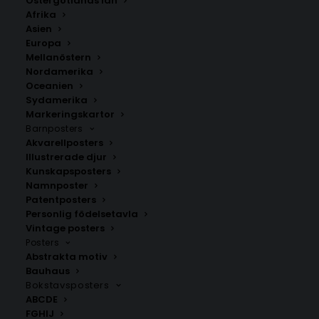
Östergötlands län
229.00
kr
Afrika
Asien
Europa
LÄGG TILL I VARUKORG
Mellanöstern
Nordamerika
Oceanien
Retro Bunny Portrait Poster är en söt och charmig
Sydamerika
kaninillustration perfekt för barnrum. Finns i flera
Markeringskartor
storlekar och inspirerar till lek och fantasi.
Barnposters
Akvarellposters
Illustrerade djur
Barnposters
,
Illustrerade djur
Kunskapsposters
Namnposter
Patentposters
Personlig födelsetavla
ANDRA KÖPTE ÄVEN
Vintage posters
Posters
Abstrakta motiv
Bauhaus
Bokstavsposters
ABCDE
FGHIJ