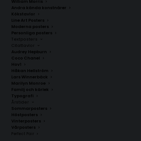
William Morris
Andra kända konstnärer
Kökstavlor
Line Art Posters
Vintage Danny Bunny Poster
Dinosaurier Poster
#1 Stripes
Moderna posters
Fr.
99.00
kr
Personliga posters
Fr.
225.00
kr
Textposters
Citattavlor
Audrey Hepburn
Coco Chanel
Hov1
Håkan Hellström
Lars Winnerbäck
Marilyn Monroe
Familj och kärlek
Typografi
Årstider
Sommarposters
Höstposters
Vinterposters
Vårposters
Vintage Letter Poster #1 Stripes
Namnposter
Perfect Pair
Fr.
225.00
kr
Fr.
159.00
kr