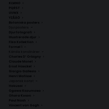
KLMNO
PQRST
UVWX
YZÅÄÖ
Botaniska posters
Djurposters
Djurfotografi
Illustrerade djur
Let’s play poster
Poster med bokstaven K i
Fika Kollektion
leopardmönster
Formel 1
Fr.
149.00
kr
Fr.
99.00
kr
Kända konstnärer
Charles D’ Orbigny
Claude Monet
Ernst Haeckel
Giorgio Gallesio
Henri Matisse
Japansk konst
Hokusai
Ogawa Kazumasa
Ohara Koson
Paul Nash
Vincent van Gogh