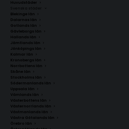
Huvudstäder
Svenska städer
Blekinge län
Dalarnas län
Gotlands län
Gävleborgs län
Hallands län
Jämtlands län
Jönköpings län
Kalmar län
Kronobergs län
Norrbottens län
Skåne län
Stockholms län
Södermanlands län
Uppsala län
Vämlands län
Retro Bunny Portrait Poster
Västerbottens län
Västernorrlands län
Västmanlands län
Storlek
Västra Götalands län
Örebro län