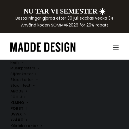
NU TAR VI SEMESTER ☀️
Beställningar gjorda efter 30 juli skickas vecka 34
Använd koden SOMMAR2026 för 20% rabatt
Hem
Musikposters
Stjärnkartor
Stadskartor
Stad i text
ABCDE
FGHIJ
KLMNO
PQRST
UVWX
YZÅÄÖ
Kärlekskartor