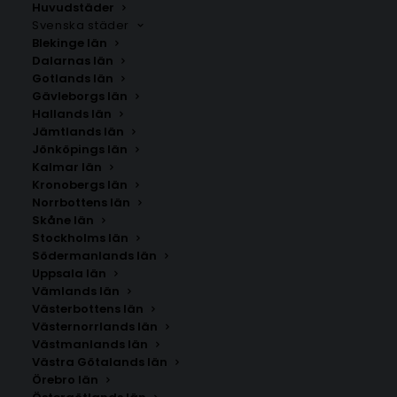
Huvudstäder
Svenska städer
Blekinge län
Dalarnas län
Gotlands län
Gävleborgs län
Hallands län
Jämtlands län
Jönköpings län
Kalmar län
Kronobergs län
Norrbottens län
Skåne län
Stockholms län
Södermanlands län
Uppsala län
Vämlands län
Rörö
Västerbottens län
Västernorrlands län
Västmanlands län
Storlek
Västra Götalands län
Örebro län