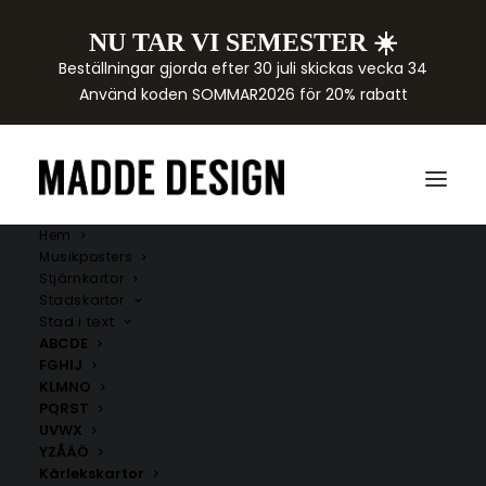
NU TAR VI SEMESTER ☀️
Beställningar gjorda efter 30 juli skickas vecka 34
Använd koden SOMMAR2026 för 20% rabatt
Hem
Musikposters
Stjärnkartor
Stadskartor
Stad i text
ABCDE
FGHIJ
KLMNO
PQRST
UVWX
YZÅÄÖ
Kärlekskartor