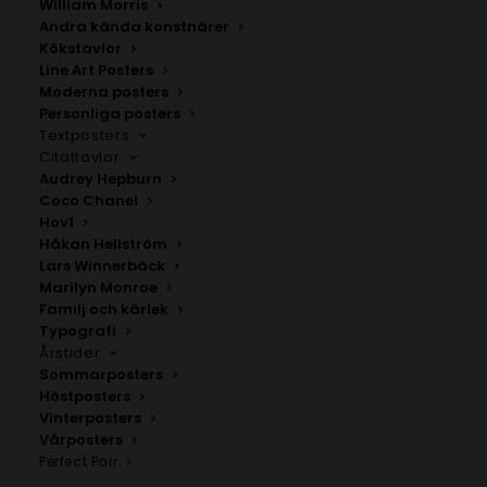
William Morris
Andra kända konstnärer
Kökstavlor
Line Art Posters
Orust
Intakan
Moderna posters
Personliga posters
Fr.
200.00
kr
Fr.
200.00
kr
Textposters
Citattavlor
Audrey Hepburn
Coco Chanel
Hov1
Håkan Hellström
Lars Winnerbäck
Marilyn Monroe
Familj och kärlek
Typografi
Årstider
Sommarposters
Höstposters
Vinterposters
Vårposters
Aspö
Kvänum
Perfect Pair
Fr.
200.00
kr
Fr.
200.00
kr