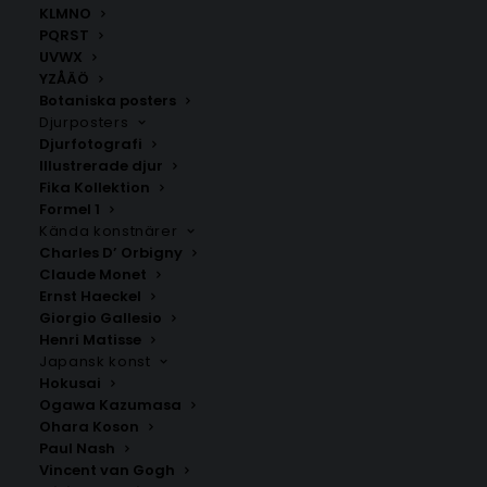
KLMNO
PQRST
UVWX
YZÅÄÖ
Botaniska posters
Djurposters
Djurfotografi
Illustrerade djur
Fika Kollektion
Formel 1
Eggby
Timmersdala
Kända konstnärer
Fr.
200.00
kr
Fr.
200.00
kr
Charles D’ Orbigny
Claude Monet
Ernst Haeckel
Giorgio Gallesio
Henri Matisse
Japansk konst
Hokusai
Ogawa Kazumasa
Ohara Koson
Paul Nash
Vincent van Gogh