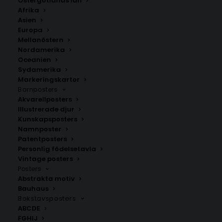
Östergötlands län
350.00
kr
Afrika
Asien
Europa
LÄGG TILL I VARUKORG
Mellanöstern
Nordamerika
Oceanien
Handritad karta över Rörö i Göteborgs norra skärgård,
Sydamerika
Bohuslän
.
Markeringskartor
Barnposters
Välj mellan fyra olika storlekar: 50×70 cm, 40×50 cm,
Akvarellposters
30×40 cm och 21×30 cm.
Illustrerade djur
Kunskapsposters
Namnposter
Öar
,
Öckerö kommun
,
Västra Götalands län
Patentposters
Personlig födelsetavla
Vintage posters
ANDRA KÖPTE ÄVEN
Posters
Abstrakta motiv
Bauhaus
Bokstavsposters
ABCDE
FGHIJ