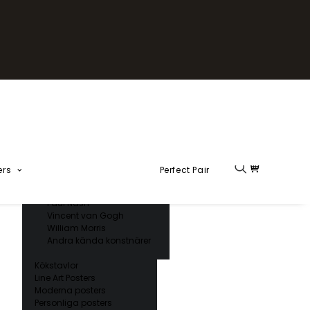
Fika Kollektion
Formel 1
Kända konstnärer
Charles D’ Orbigny
Claude Monet
Ernst Haeckel
Giorgio Gallesio
Henri Matisse
Japansk konst
Hokusai
Ogawa Kazumasa
ers
Perfect Pair
Ohara Koson
Paul Nash
Vincent van Gogh
William Morris
Andra kända konstnärer
Kökstavlor
Line Art Posters
Moderna posters
Personliga posters