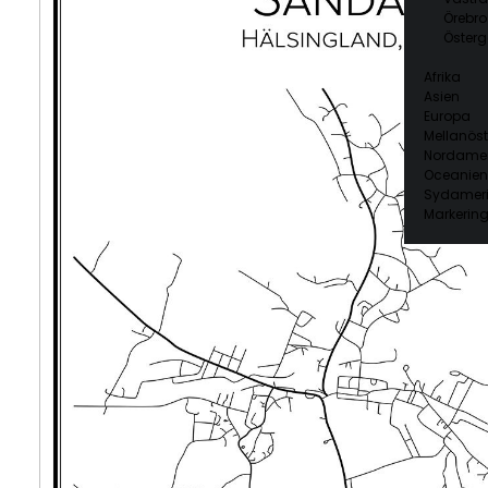
Örebro
Österg
Afrika
Asien
Europa
Mellanöst
Nordamer
Oceanien
Sydamer
Markering