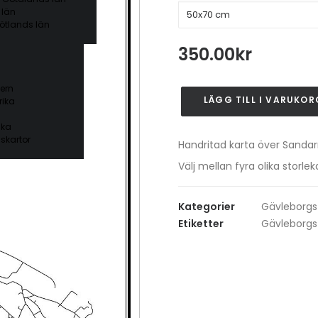
 län
ötlands län
350.00
kr
ern
LÄGG TILL I VARUKOR
ika
Sandarne
mängd
ika
skartor
Handritad karta över Sandar
Välj mellan fyra olika stor
Kategorier
Gävleborgs
Etiketter
Gävleborgs