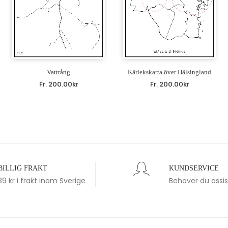
Vattrång
Kärlekskarta över Hälsingland
Fr.
200.00
kr
Fr.
200.00
kr
BILLIG FRAKT
KUNDSERVICE
39 kr i frakt inom Sverige
Behöver du assi