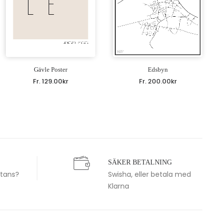
Gävle Poster
Edsbyn
Fr.
129.00
kr
Fr.
200.00
kr
SÄKER BETALNING
stans?
Swisha, eller betala med
Klarna