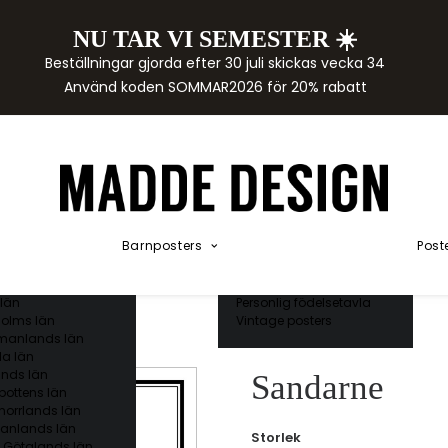
NU TAR VI SEMESTER ☀️
rtor
Beställningar gjorda efter 30 juli skickas vecka 34
der
Använd koden SOMMAR2026 för 20% rabatt
städer
ge län
as län
ds län
orgs län
ds län
ands län
Akvarellposters
ings län
Illustrerade djur
Barnposters
Post
 län
Kunskapsposters
ergs län
Namnposter
ttens län
Patentposters
län
Personlig födelsetavla
olms län
Vintage posters
manlands län
a län
nds län
Sandarne
bottens län
norrlands län
anlands län
Storlek
 Götalands län