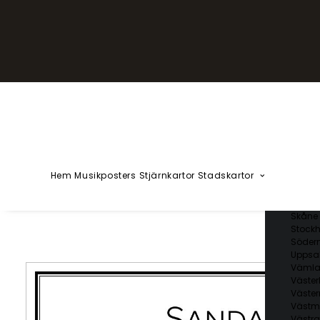
YZÅÄÖ
Kärlekska
Huvudstä
Svenska 
Blekin
Dalarn
Gotlan
Gävleb
Hallan
Jämtl
Jönköp
Hem
Musikposters
Stjärnkartor
Stadskartor
Kalmar
Kronob
Norrbo
Skåne 
Stockh
Söder
Uppsal
Vämla
Väster
Väster
Västm
Västra