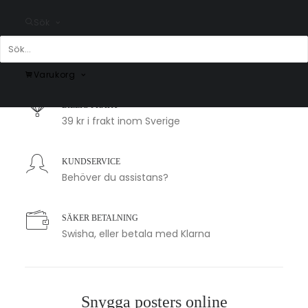
Sök
SNABB LEVERANS
1-2 arbetsdagar
Varukorg
BILLIG FRAKT
39 kr i frakt inom Sverige
KUNDSERVICE
Behöver du assistans?
SÄKER BETALNING
Swisha, eller betala med Klarna
Snygga posters online