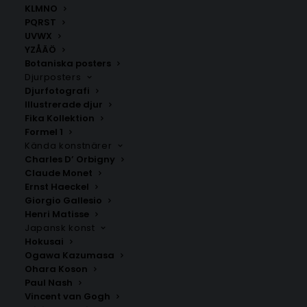
KLMNO
PQRST
UVWX
YZÅÄÖ
Botaniska posters
Djurposters
Djurfotografi
Illustrerade djur
Fika Kollektion
Pretoro
Rimini
Formel 1
Fr.
200.00
kr
Fr.
200.00
kr
Kända konstnärer
Charles D’ Orbigny
Claude Monet
Ernst Haeckel
Giorgio Gallesio
Henri Matisse
Japansk konst
Hokusai
Ogawa Kazumasa
Ohara Koson
Paul Nash
Vincent van Gogh