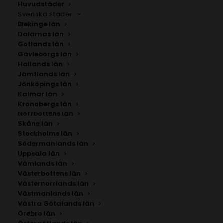
Huvudstäder
Svenska städer
Blekinge län
Dalarnas län
Gotlands län
Gävleborgs län
Hallands län
Jämtlands län
Jönköpings län
Kalmar län
Kronobergs län
Norrbottens län
Skåne län
Stockholms län
Södermanlands län
Uppsala län
Vämlands län
Sardinien
Västerbottens län
Västernorrlands län
Västmanlands län
Storlek
Västra Götalands län
Örebro län