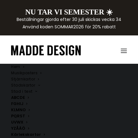
NU TAR VI SEMESTER ☀️
Beställningar gjorda efter 30 juli skickas vecka 34
Använd koden SOMMAR2026 för 20% rabatt
Hem
Musikposters
Stjärnkartor
Stadskartor
Stad i text
ABCDE
FGHIJ
KLMNO
PQRST
UVWX
YZÅÄÖ
Kärlekskartor