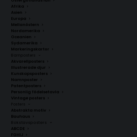
Östergötlands län
350.00
kr
Afrika
Asien
Europa
LÄGG TILL I VARUKORG
Mellanöstern
Nordamerika
Oceanien
Handritad karta över Sardinien i
Italien
.
Sydamerika
Välj mellan fyra olika storlekar: 50×70 cm, 40×50 cm,
Markeringskartor
Barnposters
30×40 cm och 21×30 cm.
Akvarellposters
Illustrerade djur
Italien
Kunskapsposters
Namnposter
Patentposters
Personlig födelsetavla
ANDRA KÖPTE ÄVEN
Vintage posters
Posters
Abstrakta motiv
Bauhaus
Bokstavsposters
ABCDE
FGHIJ