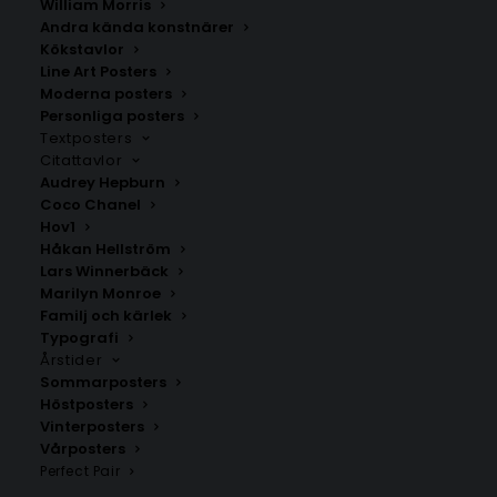
William Morris
Andra kända konstnärer
Kökstavlor
Florens
Tricarico
Line Art Posters
Fr.
200.00
kr
Fr.
200.00
kr
Moderna posters
Personliga posters
Textposters
Citattavlor
Audrey Hepburn
Coco Chanel
Hov1
Håkan Hellström
Lars Winnerbäck
Marilyn Monroe
Familj och kärlek
Typografi
Årstider
Sommarposters
Höstposters
Vinterposters
Monteverdi Marittimo
Castiglione della Pescaia
Vårposters
Fr.
200.00
kr
Fr.
200.00
kr
Perfect Pair