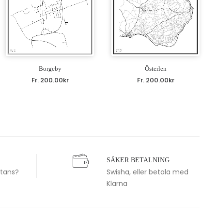
Borgeby
Österlen
Fr.
200.00
kr
Fr.
200.00
kr
SÄKER BETALNING
stans?
Swisha, eller betala med
Klarna