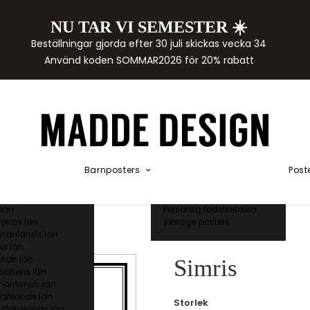
NU TAR VI SEMESTER ☀️
rtor
Beställningar gjorda efter 30 juli skickas vecka 34
der
Använd koden SOMMAR2026 för 20% rabatt
städer
ge län
as län
ds län
orgs län
ds län
ands län
Akvarellposters
ings län
Illustrerade djur
Barnposters
Post
 län
Kunskapsposters
ergs län
Namnposter
ttens län
Patentposters
län
Personlig födelsetavla
olms län
Vintage posters
manlands län
a län
nds län
Simris
bottens län
norrlands län
anlands län
Storlek
 Götalands län