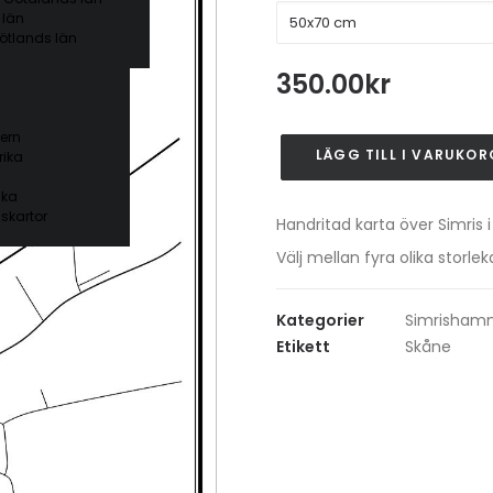
 län
ötlands län
350.00
kr
ern
LÄGG TILL I VARUKOR
ika
Simris
mängd
ika
skartor
Handritad karta över Simris 
Välj mellan fyra olika stor
Kategorier
Simrisham
Etikett
Skåne