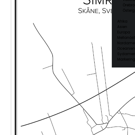
Örebro
Österg
Afrika
Asien
Europa
Mellanöst
Nordamer
Oceanien
Sydamer
Markering