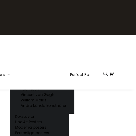
Fika Kollektion
Formel 1
Kända konstnärer
Charles D’ Orbigny
Claude Monet
Ernst Haeckel
Giorgio Gallesio
Henri Matisse
Japansk konst
Hokusai
Ogawa Kazumasa
ers
Perfect Pair
Ohara Koson
Paul Nash
Vincent van Gogh
William Morris
Andra kända konstnärer
Kökstavlor
Line Art Posters
Moderna posters
Personliga posters