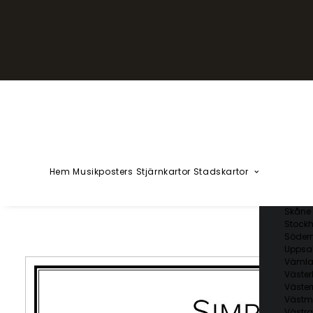
YZÅÄÖ
Kärlekska
Huvudstä
Svenska 
Blekin
Dalarn
Gotlan
Gävleb
Hallan
Jämtl
Jönköp
Hem
Musikposters
Stjärnkartor
Stadskartor
Kalmar
Kronob
Norrbo
Skåne 
Stockh
Söder
Uppsal
Vämla
Väster
Väster
Västm
Västra