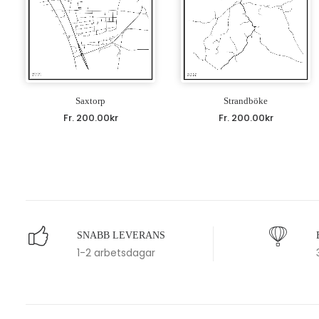
Saxtorp
Strandböke
Fr.
200.00
kr
Fr.
200.00
kr
SNABB LEVERANS
1-2 arbetsdagar