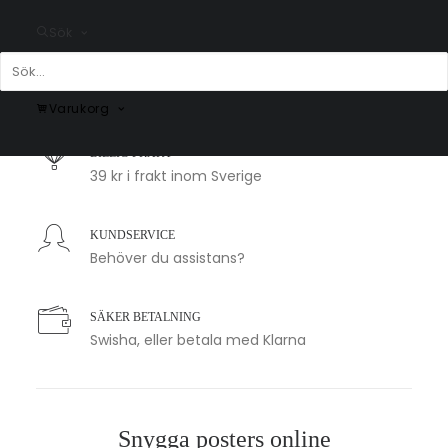
Sök
SNABB LEVERANS
1-2 arbetsdagar
Varukorg
BILLIG FRAKT
39 kr i frakt inom Sverige
KUNDSERVICE
Behöver du assistans?
SÄKER BETALNING
Swisha, eller betala med Klarna
Snygga posters online