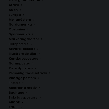
Östergötlands län
350.00
kr
Afrika
Asien
Europa
LÄGG TILL I VARUKORG
Mellanöstern
Nordamerika
Oceanien
Handritad karta över Skummeslövsstrand i
Halland
.
Sydamerika
Välj mellan fyra olika storlekar: 50×70 cm, 40×50 cm,
Markeringskartor
Barnposters
30×40 cm och 21×30 cm.
Akvarellposters
Illustrerade djur
Hallands län
,
Laholms kommun
Kunskapsposters
Namnposter
Patentposters
Personlig födelsetavla
ANDRA KÖPTE ÄVEN
Vintage posters
Posters
Abstrakta motiv
Bauhaus
Bokstavsposters
ABCDE
FGHIJ