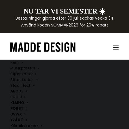
NU TAR VI SEMESTER ☀️
Beställningar gjorda efter 30 juli skickas vecka 34
Använd koden SOMMAR2026 för 20% rabatt
Hem
Musikposters
Stjärnkartor
Stadskartor
Stad i text
ABCDE
FGHIJ
KLMNO
PQRST
UVWX
YZÅÄÖ
Kärlekskartor