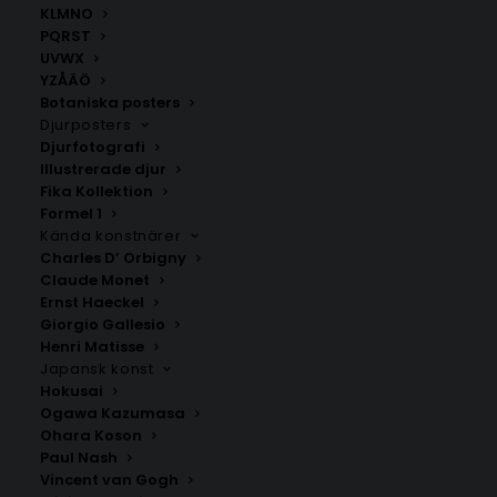
KLMNO
PQRST
UVWX
YZÅÄÖ
Botaniska posters
Djurposters
Djurfotografi
Illustrerade djur
Fika Kollektion
Torpa
Halmstad
Formel 1
Fr.
200.00
kr
Fr.
200.00
kr
Kända konstnärer
Charles D’ Orbigny
Claude Monet
Ernst Haeckel
Giorgio Gallesio
Henri Matisse
Japansk konst
Hokusai
Ogawa Kazumasa
Ohara Koson
Paul Nash
Vincent van Gogh