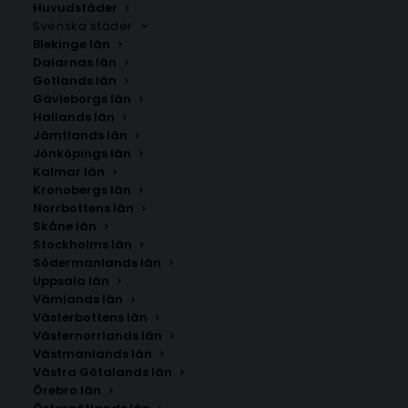
Huvudstäder
Svenska städer
Blekinge län
Dalarnas län
Gotlands län
Gävleborgs län
Hallands län
Jämtlands län
Jönköpings län
Kalmar län
Kronobergs län
Norrbottens län
Skåne län
Stockholms län
Södermanlands län
Uppsala län
Vämlands län
Skummeslövsstrand
Västerbottens län
Västernorrlands län
Västmanlands län
Storlek
Västra Götalands län
Örebro län