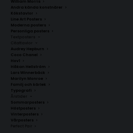
William Morris
Andra kända konstnärer
Kökstavlor
Kullavik
Halmstad Poster
Line Art Posters
Fr.
200.00
kr
Fr.
129.00
kr
Moderna posters
Personliga posters
Textposters
Citattavlor
Audrey Hepburn
Coco Chanel
Hov1
Håkan Hellström
Lars Winnerbäck
Marilyn Monroe
Familj och kärlek
Typografi
Årstider
Sommarposters
Höstposters
Vinterposters
Skogstorp
Varberg Poster
Vårposters
Fr.
200.00
kr
Fr.
129.00
kr
Perfect Pair